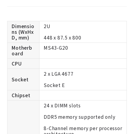
Dimensio
2U
ns (WxHx
D, mm)
448 x 87.5 x 800
Motherb
MS43-G20
oard
CPU
2 x LGA 4677
Socket
Socket E
Chipset
24 x DIMM slots
DDR5 memory supported only
8-Channel memory per processor
architecture