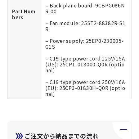
– Back plane board: 9CBPG086N
Part Num
R-00
bers
– Fan module: 25ST2-88382R-S1
R
– Power supply: 25EP0-230005-
G1S
– C19 type power cord 125V/15A
(US): 25CP1-018000-Q0R (optio
nal)
– C19 type power cord 250V/16A
(EU): 25CP3-01830H-Q0R (optio
nal)
ご注文から納品までの流れ