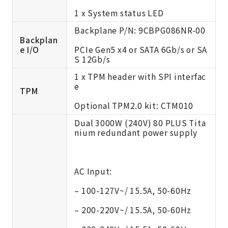
1 x System status LED
Backplane P/N: 9CBPG086NR-00
Backplan
e I/O
PCIe Gen5 x4 or SATA 6Gb/s or SA
S 12Gb/s
1 x TPM header with SPI interfac
e
TPM
Optional TPM2.0 kit:
CTM010
Dual 3000W (240V) 80 PLUS Tita
nium redundant power supply
AC Input:
– 100-127V~/ 15.5A, 50-60Hz
– 200-220V~/ 15.5A, 50-60Hz