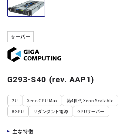
製品検索
取扱メーカー
サーバー
サービス
事例
G293-S40 (rev. AAP1)
サポート
2U
Xeon CPU Max
第4世代 Xeon Scalable
会社案内
8GPU
リダンダント電源
GPUサーバー
ニュース
技術情報
主な特徴