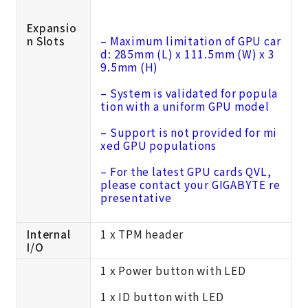
Expansio
n Slots
– Maximum limitation of GPU car
d: 285mm (L) x 111.5mm (W) x 3
9.5mm (H)
– System is validated for popula
tion with a uniform GPU model
– Support is not provided for mi
xed GPU populations
– For the latest GPU cards QVL,
please contact your GIGABYTE re
presentative
Internal
1 x TPM header
I/O
1 x Power button with LED
1 x ID button with LED