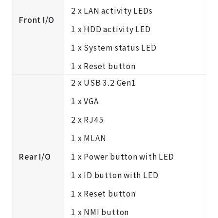
2 x LAN activity LEDs
Front I/O
1 x HDD activity LED
1 x System status LED
1 x Reset button
2 x USB 3.2 Gen1
1 x VGA
2 x RJ45
1 x MLAN
Rear I/O
1 x Power button with LED
1 x ID button with LED
1 x Reset button
1 x NMI button