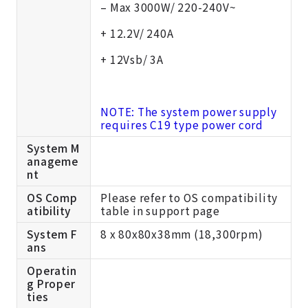
– Max 3000W/ 220-240V~
+ 12.2V/ 240A
+ 12Vsb/ 3A
NOTE: The system power supply
requires C19 type power cord
System M
anageme
nt
OS Comp
Please refer to OS compatibility
atibility
table in support page
System F
8 x 80x80x38mm (18,300rpm)
ans
Operatin
g Proper
ties