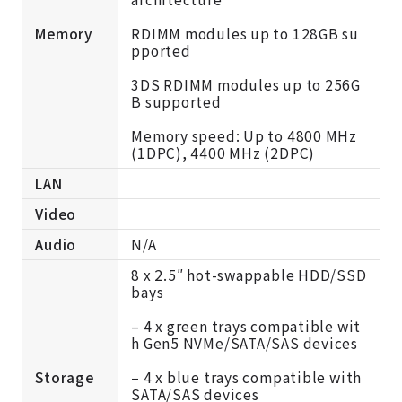
Memory
RDIMM modules up to 128GB su
pported
3DS RDIMM modules up to 256G
B supported
Memory speed: Up to 4800 MHz
(1DPC), 4400 MHz (2DPC)
LAN
Video
Audio
N/A
8 x 2.5″ hot-swappable HDD/SSD
bays
– 4 x green trays compatible wit
h Gen5 NVMe/SATA/SAS devices
Storage
– 4 x blue trays compatible with
SATA/SAS devices