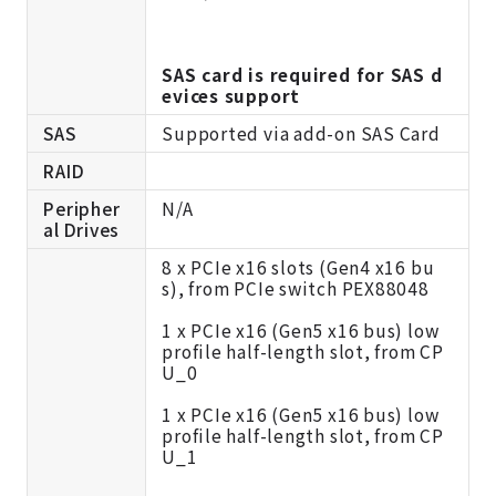
SAS card is required for SAS d
evices support
SAS
Supported via add-on SAS Card
RAID
Peripher
N/A
al Drives
8 x PCIe x16 slots (Gen4 x16 bu
s), from PCIe switch PEX88048
1 x PCIe x16 (Gen5 x16 bus) low
profile half-length slot, from CP
U_0
1 x PCIe x16 (Gen5 x16 bus) low
profile half-length slot, from CP
U_1