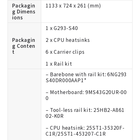
Packagin
1133 x 724 x 261 (mm)
g Dimens
ions
1 x G293-S40
Packagin
2 x CPU heatsinks
g Conten
t
6 x Carrier clips
1 x Rail kit
– Barebone with rail kit: 6NG293
S40DR000AAP1*
– Motherboard: 9MS43G20UR-00
0
– Tool-less rail kit: 25HB2-A861
02-K0R
– CPU heatsink: 25ST1-35320F-
C1R/25ST1-453207-C1R