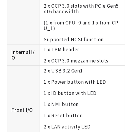
2 x OCP 3.0 slots with PCIe Gen5
x16 bandwidth
(1 x from CPU_0 and 1 x from CP
U_1)
Supported NCSI function
1 x TPM header
Internal I/
O
2 x OCP 3.0 mezzanine slots
2 x USB 3.2 Gen1
1 x Power button with LED
1 x ID button with LED
1 x NMI button
Front I/O
1 x Reset button
2 x LAN activity LED