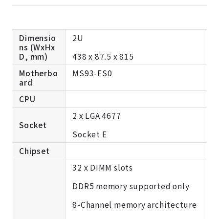
Dimensio
2U
ns (WxHx
D, mm)
438 x 87.5 x 815
Motherbo
MS93-FS0
ard
CPU
2 x LGA 4677
Socket
Socket E
Chipset
32 x DIMM slots
DDR5 memory supported only
8-Channel memory architecture