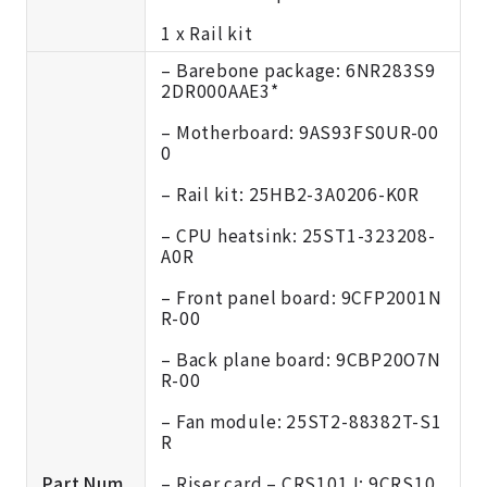
1 x Rail kit
– Barebone package: 6NR283S9
2DR000AAE3*
– Motherboard: 9AS93FS0UR-00
0
– Rail kit: 25HB2-3A0206-K0R
– CPU heatsink: 25ST1-323208-
A0R
– Front panel board: 9CFP2001N
R-00
– Back plane board: 9CBP20O7N
R-00
– Fan module: 25ST2-88382T-S1
R
Part Num
– Riser card – CRS101J: 9CRS10