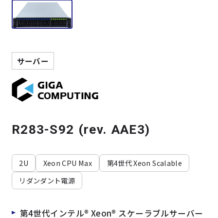
製品検索
取扱メーカー
サーバー
サービス
事例
R283-S92 (rev. AAE3)
サポート
2U
Xeon CPU Max
第4世代 Xeon Scalable
会社案内
リダンダント電源
ニュース
技術情報
第4世代インテル® Xeon® スケーラブルサーバー