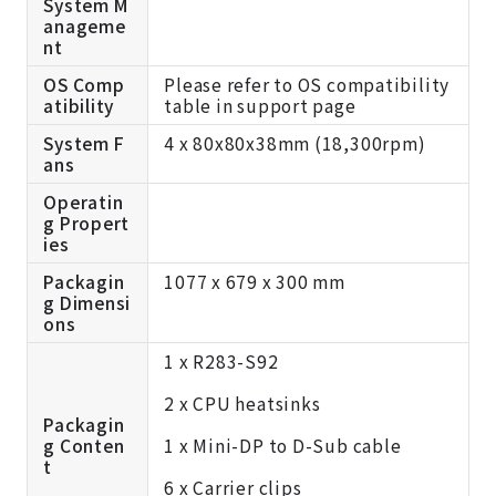
System M
anageme
nt
OS Comp
Please refer to OS compatibility
atibility
table in support page
System F
4 x 80x80x38mm (18,300rpm)
ans
Operatin
g Propert
ies
Packagin
1077 x 679 x 300 mm
g Dimensi
ons
1 x R283-S92
2 x CPU heatsinks
Packagin
g Conten
1 x Mini-DP to D-Sub cable
t
6 x Carrier clips