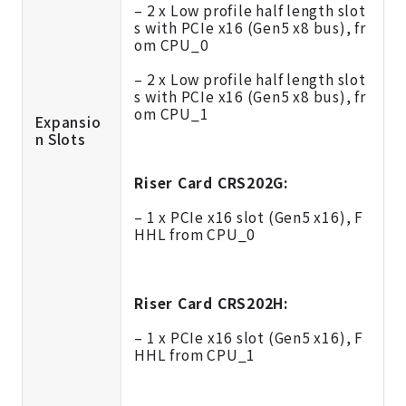
– 2 x Low profile half length slot
s with PCIe x16 (Gen5 x8 bus), fr
om CPU_0
– 2 x Low profile half length slot
s with PCIe x16 (Gen5 x8 bus), fr
om CPU_1
Expansio
n Slots
Riser Card CRS202G:
– 1 x PCIe x16 slot (Gen5 x16), F
HHL from CPU_0
Riser Card CRS202H:
– 1 x PCIe x16 slot (Gen5 x16), F
HHL from CPU_1