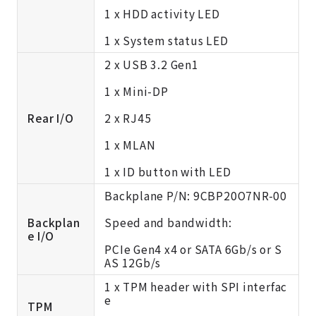
1 x HDD activity LED
1 x System status LED
2 x USB 3.2 Gen1
1 x Mini-DP
Rear I/O
2 x RJ45
1 x MLAN
1 x ID button with LED
Backplane P/N: 9CBP20O7NR-00
Backplan
Speed and bandwidth:
e I/O
PCIe Gen4 x4 or SATA 6Gb/s or S
AS 12Gb/s
1 x TPM header with SPI interfac
e
TPM