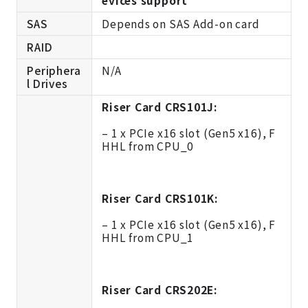
evices support
SAS
Depends on SAS Add-on card
RAID
Periphera
N/A
l Drives
Riser Card CRS101J:
– 1 x PCIe x16 slot (Gen5 x16), F
HHL from CPU_0
Riser Card CRS101K:
– 1 x PCIe x16 slot (Gen5 x16), F
HHL from CPU_1
Riser Card CRS202E: