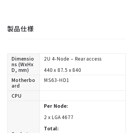
製品仕様
Dimensio
2U 4-Node – Rear access
ns (WxHx
D, mm)
440 x 87.5 x 840
Motherbo
MS63-HD1
ard
CPU
Per Node:
2 x LGA 4677
Total: