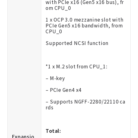
with PCIe x16 (Gen5 x16 bus), fr
om CPU_0
1 x OCP 3.0 mezzanine slot with
PCIe Gen5 x16 bandwidth, from
CPU_0
Supported NCSI function
*1 x M.2 slot from CPU_1:
– M-key
– PCIe Gen4 x4
– Supports NGFF-2280/22110 ca
rds
Total:
Expansio