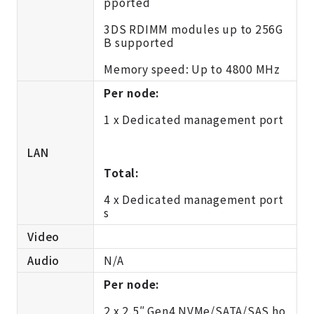
pported
3DS RDIMM modules up to 256G
B supported
Memory speed: Up to 4800 MHz
Per node:
1 x Dedicated management port
LAN
Total:
4 x Dedicated management port
s
Video
Audio
N/A
Per node:
2 x 2.5″ Gen4 NVMe/SATA/SAS ho