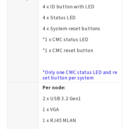
4 x ID button with LED
4 x Status LED
4 x System reset buttons
*1 x CMC status LED
*1 x CMC reset button
*Only one CMC status LED and re
set button per system
Per node:
2 x USB 3.2 Gen1
1 x VGA
1 x RJ45 MLAN