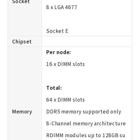
Socket
8 x LGA 4677
Socket E
Chipset
Per node:
16 x DIMM slots
Total:
64 x DIMM slots
Memory
DDR5 memory supported only
8-Channel memory architecture
RDIMM modules up to 128GB su