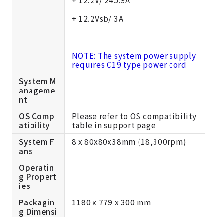
+ 12.2Vsb/ 3A
NOTE: The system power supply
requires C19 type power cord
System M
anageme
nt
OS Comp
Please refer to OS compatibility
atibility
table in support page
System F
8 x 80x80x38mm (18,300rpm)
ans
Operatin
g Propert
ies
Packagin
1180 x 779 x 300 mm
g Dimensi