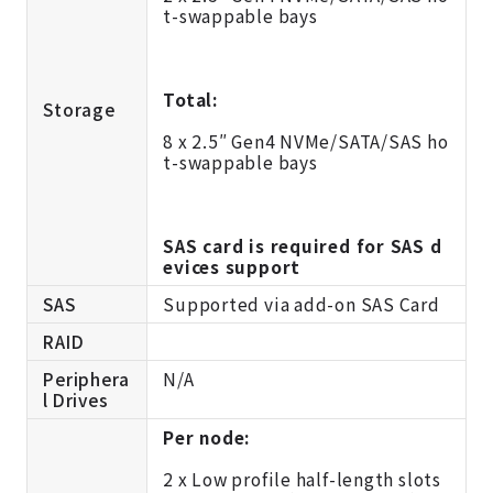
t-swappable bays
Total:
Storage
8 x 2.5″ Gen4 NVMe/SATA/SAS ho
t-swappable bays
SAS card is required for SAS d
evices support
SAS
Supported via add-on SAS Card
RAID
Periphera
N/A
l Drives
Per node:
2 x Low profile half-length slots