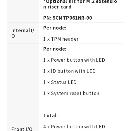
*Optional kit for M.2 extensio
n riser card
PN: 9CMTP061NR-00
Per node:
Internal I/
O
1 x TPM header
Per node:
1 x Power button with LED
1 x ID button with LED
1 x Status LED
1 x System reset button
Total:
4 x Power button with LED
Front I/O