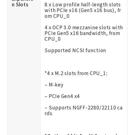
n Slots
8 x Low profile half-length slots
with PCIe x16 (Gen5 x16 bus), fr
om CPU_0
4 x OCP 3.0 mezzanine slots with
PCIe Gen5 x16 bandwidth, from
CPU_0
Supported NCSI function
*4 x M.2 slots from CPU_1:
– M-key
– PCIe Gen4 x4
– Supports NGFF-2280/22110 ca
rds