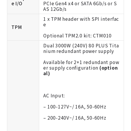
e I/O
PCIe Gen4 x4 or SATA 6Gb/s or S
AS 12Gb/s
1 x TPM header with SPI interfac
e
TPM
Optional TPM2.0 kit:
CTM010
Dual 3000W (240V) 80 PLUS Tita
nium redundant power supply
Available for 2+1 redundant pow
er supply configuration
(option
al)
AC Input:
– 100-127V~/ 16A, 50-60Hz
– 200-240V~/ 16A, 50-60Hz