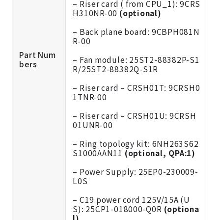
– Riser card ( from CPU_1): 9CRS
H310NR-00
(optional)
– Back plane board: 9CBPH081N
R-00
Part Num
– Fan module: 25ST2-88382P-S1
bers
R/25ST2-88382Q-S1R
– Riser card – CRSH01T: 9CRSH0
1TNR-00
– Riser card – CRSH01U: 9CRSH
01UNR-00
– Ring topology kit: 6NH263S62
S1000AAN11
(optional, QPA:1)
– Power Supply: 25EP0-230009-
L0S
– C19 power cord 125V/15A (U
S): 25CP1-018000-Q0R
(optiona
l)