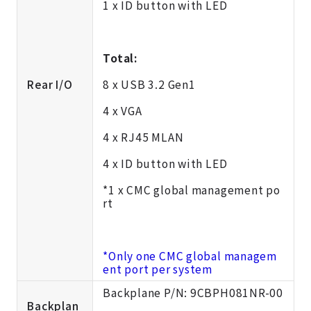
1 x ID button with LED
Total:
Rear I/O
8 x USB 3.2 Gen1
4 x VGA
4 x RJ45 MLAN
4 x ID button with LED
*1 x CMC global management po
rt
*Only one CMC global managem
ent port per system
Backplane P/N: 9CBPH081NR-00
Backplan