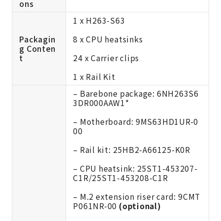
ons
1 x H263-S63
Packagin
8 x CPU heatsinks
g Conten
t
24 x Carrier clips
1 x Rail Kit
– Barebone package: 6NH263S6
3DR000AAW1*
– Motherboard: 9MS63HD1UR-0
00
– Rail kit: 25HB2-A66125-K0R
– CPU heatsink: 25ST1-453207-
C1R/25ST1-453208-C1R
– M.2 extension riser card: 9CMT
P061NR-00
(optional)