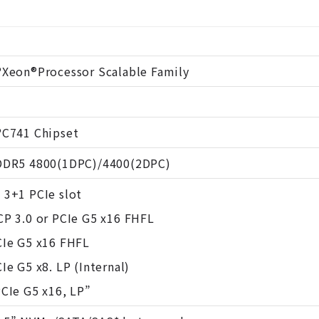
®Xeon®Processor Scalable Family
®C741 Chipset
 DDR5 4800(1DPC)/4400(2DPC)
 3+1 PCIe slot
CP 3.0 or PCIe G5 x16 FHFL
CIe G5 x16 FHFL
CIe G5 x8. LP (Internal)
PCIe G5 x16, LP”