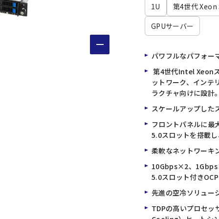
1U
第4世代 Xeon S
GPUサーバー
パワフルなパフォーマ
第4世代Intel X
ットワーク、インテ
ラクチャ向けに設計
スケールアップした
フロントパネルに最大
5.0スロットを搭載
柔軟なネットワーキ
10Gbps×2、1G
5.0スロット付きOC
先進の空冷ソリューシ
TDPの高いプロセッサーに