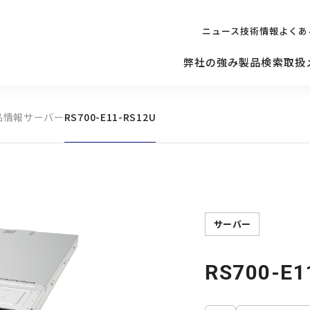
ニュース
技術情報
よくあ
弊社の強み
製品検索
取扱
品情報
サーバー
RS700-E11-RS12U
キッティング
ご購入を
検討されている方へ
修理サポ
サーバー
修理・交換・
保守の依頼
サーバーマザーボード
サーバー
RS700-E1