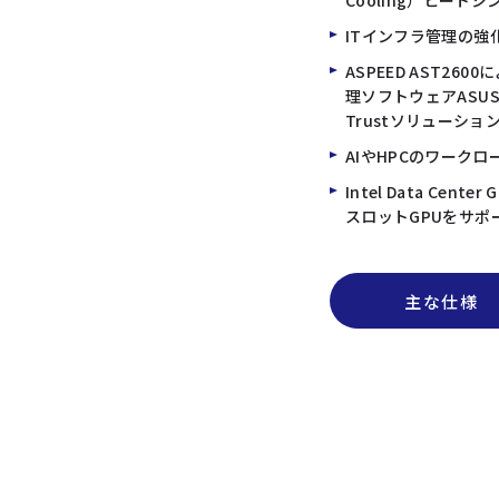
Cooling）ヒート
ITインフラ管理の強化
ASPEED AST260
理ソフトウェアASUS C
Trustソリューショ
AIやHPCのワークロ
Intel Data Cen
スロットGPUをサポ
主な仕様