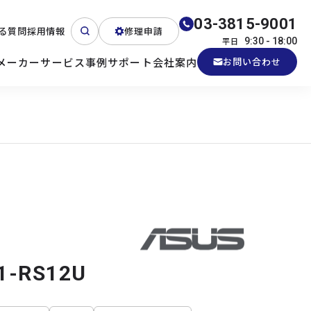
03-3815-9001
る質問
採用情報
修理申請
平日
9:30 - 18:00
メーカー
サービス
事例
サポート
会社案内
お問い合わせ
ート
テクニカルサポート
各種検証機貸出
産業用PC
よくある質問
電源 (Zippy)
1-RS12U