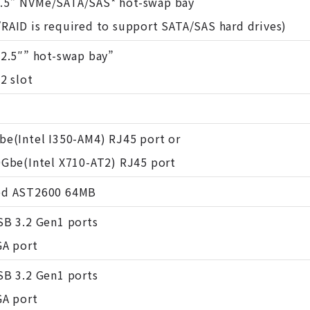
.5” NVMe/SATA/SAS* hot-swap bay
RAID is required to support SATA/SAS hard drives)
 2.5″” hot-swap bay”
.2 slot
be(Intel I350-AM4) RJ45 port or
0Gbe(Intel X710-AT2) RJ45 port
ed AST2600 64MB
SB 3.2 Gen1 ports
GA port
SB 3.2 Gen1 ports
GA port