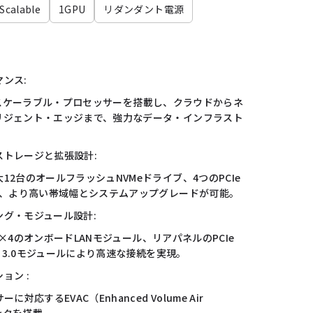
calable
1GPU
リダンダント電源
ンス:
eonスケーラブル・プロセッサーを搭載し、クラウドからネ
リジェント・エッジまで、強力なデータ・インフラスト
。
ストレージと拡張設計:
12台のオールフラッシュNVMeドライブ、4つのPCIe
し、より高い帯域幅とシステムアップグレードが可能。
ング・モジュール設計:
bps×4のオンボードLANモジュール、リアパネルのPCIe
P 3.0モジュールにより高速な接続を実現。
ョン :
対応するEVAC（Enhanced Volume Air