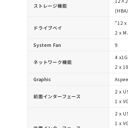
12×2
ストレージ機能
(HBA/
“12 x
ドライブベイ
2 x M
System Fan
9
4 x1G
ネットワーク機能
2 x 1
Graphic
Aspe
2 x U
前面インターフェース
1 x V
2 x U
1 x V