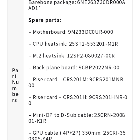
Barebone package: 6NE263Z30DR000A
AD1*
Spare parts:
– Motherboard: 9MZ33DC0UR-000
– CPU heatsink: 25ST1-553201-M1R
– M.2 heatsink: 12SP2-080027-00R
– Back plane board: 9CBP2022NR-00
Pa
rt
– Riser card – CRS201M: 9CRS201MNR-
Nu
00
m
be
– Riser card – CRS201H: 9CRS201HNR-0
rs
0
– Mini-DP to D-Sub cable: 25CRN-2008
01-K1R
– GPU cable ( 4P+2P) 350mm: 25CRI-35
0305-Y4R