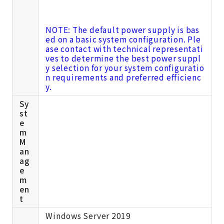
NOTE: The default power supply is bas
ed on a basic system configuration. Ple
ase contact with technical representati
ves to determine the best power suppl
y selection for your system configuratio
n requirements and preferred efficienc
y.
Sy
st
e
m
M
an
ag
e
m
en
t
Windows Server 2019