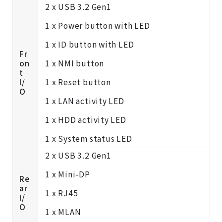
2 x USB 3.2 Gen1
1 x Power button with LED
1 x ID button with LED
Fr
on
1 x NMI button
t
I/
1 x Reset button
O
1 x LAN activity LED
1 x HDD activity LED
1 x System status LED
2 x USB 3.2 Gen1
1 x Mini-DP
Re
ar
1 x RJ45
I/
O
1 x MLAN