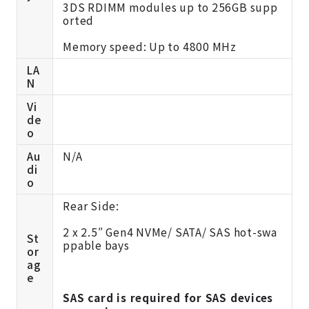
3DS RDIMM modules up to 256GB supp
orted
Memory speed: Up to 4800 MHz
LA
N
Vi
de
o
Au
N/A
di
o
Rear Side:
2 x 2.5″ Gen4 NVMe/ SATA/ SAS hot-swa
St
ppable bays
or
ag
e
SAS card is required for SAS devices