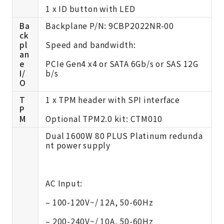
1 x ID button with LED
Ba
Backplane P/N: 9CBP2022NR-00
ck
pl
Speed and bandwidth:
an
e
PCIe Gen4 x4 or SATA 6Gb/s or SAS 12G
I/
b/s
O
T
1 x TPM header with SPI interface
P
M
Optional TPM2.0 kit:
CTM010
Dual 1600W 80 PLUS Platinum redunda
nt power supply
AC Input:
– 100-120V~/ 12A, 50-60Hz
– 200-240V~/ 10A, 50-60Hz