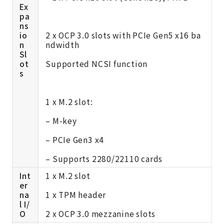
Ex
pa
ns
io
2 x OCP 3.0 slots with PCIe Gen5 x16 ba
n
ndwidth
Sl
ot
Supported NCSI function
s
1 x M.2 slot:
– M-key
– PCIe Gen3 x4
– Supports 2280/22110 cards
Int
1 x M.2 slot
er
na
1 x TPM header
l I/
O
2 x OCP 3.0 mezzanine slots