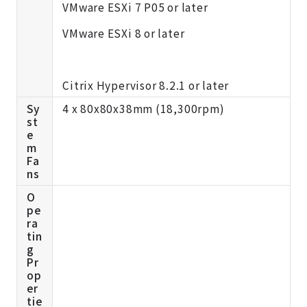
VMware ESXi 7 P05 or later
VMware ESXi 8 or later
Citrix Hypervisor 8.2.1 or later
Sy
4 x 80x80x38mm (18,300rpm)
st
e
m
Fa
ns
O
pe
ra
tin
g
Pr
op
er
tie