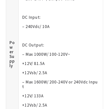
DC Input:
– 240Vdc/ 10A
Po
DC Output:
w
er
– Max 1000W/ 100-120V~
Su
pp
+12V/ 81.5A
ly
+12Vsb/ 2.5A
– Max 1600W/ 200-240V or 240Vdc Inpu
t
+12V/ 133A
+12Vsb/ 2.5A