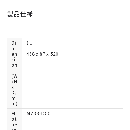
製品仕様
Di
1U
m
en
438 x 87 x 520
si
on
s
(W
xH
x
D,
m
m)
M
MZ33-DC0
ot
he
rb