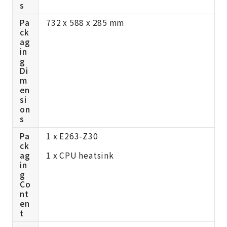
s
Pa
732 x 588 x 285 mm
ck
ag
in
g
Di
m
en
si
on
s
Pa
1 x E263-Z30
ck
ag
1 x CPU heatsink
in
g
Co
nt
en
t