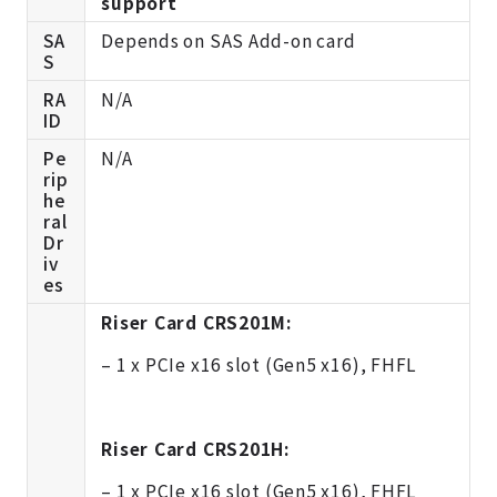
support
SA
Depends on SAS Add-on card
S
RA
N/A
ID
Pe
N/A
rip
he
ral
Dr
iv
es
Riser Card CRS201M:
– 1 x PCIe x16 slot (Gen5 x16), FHFL
Riser Card CRS201H:
– 1 x PCIe x16 slot (Gen5 x16), FHFL