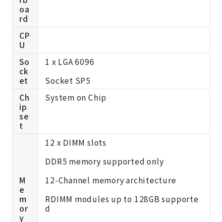
oa
rd
CP
U
So
1 x LGA 6096
ck
et
Socket SP5
Ch
System on Chip
ip
se
t
12 x DIMM slots
DDR5 memory supported only
M
12-Channel memory architecture
e
m
RDIMM modules up to 128GB supporte
or
d
y