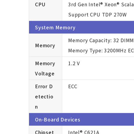
CPU
3rd Gen Intel® Xeon® Scal
Support CPU TDP 270W
System Memory
Memory Capacity: 32 DIMM
Memory
Memory Type: 3200MHz E
Memory
1.2 V
Voltage
Error D
ECC
etectio
n
On-Board Devices
Chipset
Intel® C621A