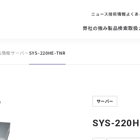
ニュース
技術情報
よくあ
弊社の強み
製品検索
取扱
品情報
サーバー
SYS-220HE-TNR
キッティング
ご購入を
検討されている方へ
修理サポ
サーバー
修理・交換・
保守の依頼
サーバーマザーボード
サーバー
SYS-220H