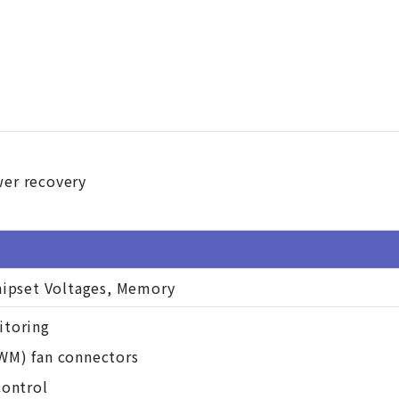
er recovery
hipset Voltages, Memory
itoring
WM) fan connectors
control