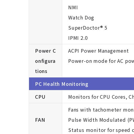
NMI
Watch Dog
SuperDoctor® 5
IPMI 2.0
Power C
ACPI Power Management
onfigura
Power-on mode for AC pow
tions
PC Health Monitoring
CPU
Monitors for CPU Cores, C
Fans with tachometer mon
FAN
Pulse Width Modulated (P
Status monitor for speed 