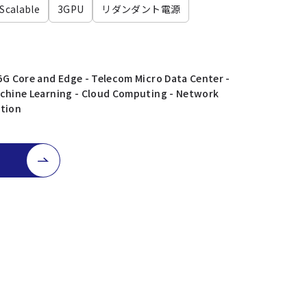
calable
3GPU
リダンダント電源
 5G Core and Edge - Telecom Micro Data Center -
achine Learning - Cloud Computing - Network
ation