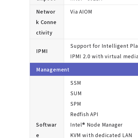
Networ
Via AIOM
k Conne
ctivity
Support for Intelligent Pl
IPMI
IPMI 2.0 with virtual med
Management
SSM
SUM
SPM
Redfish API
Softwar
Intel® Node Manager
e
KVM with dedicated LAN