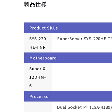
製品仕様
Product SKUs
SYS-220
SuperServer SYS-220HE-TN
HE-TNR
Motherboard
Super X
12DHM-
6
Processor
Dual Socket P+ (LGA-4189