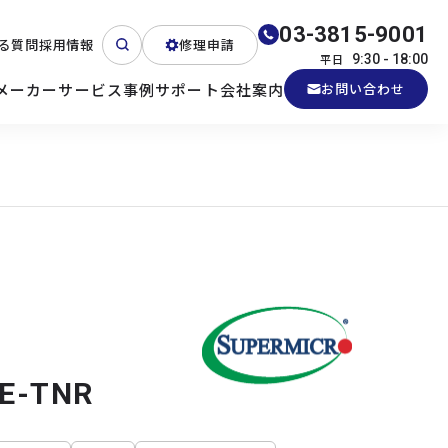
03-3815-9001
る質問
採用情報
修理申請
平日
9:30 - 18:00
メーカー
サービス
事例
サポート
会社案内
お問い合わせ
ート
テクニカルサポート
各種検証機貸出
産業用PC
よくある質問
電源 (Zippy)
E-TNR