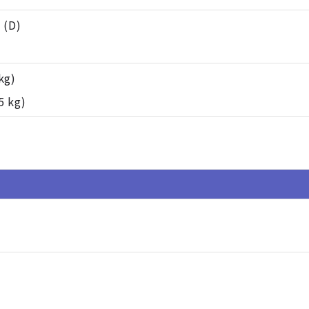
 (D)
kg)
5 kg)