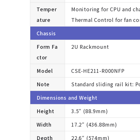
Temper
Monitoring for CPU and ch
ature
Thermal Control for fan c
Chassis
Form Fa
2U Rackmount
ctor
Model
CSE-HE211-R000NFP
Note
Standard sliding rail kit: P
Dimensions and Weight
Height
3.5″ (88.9mm)
Width
17.2″ (436.88mm)
Depth
22.6″ (574mm)