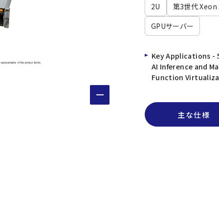
2U
第3世代 Xeon S
GPUサーバー
Key Applications -
AI Inference and M
Function Virtualiz
主な仕様