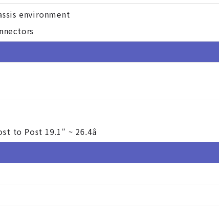
assis environment
onnectors
ost to Post 19.1″ ~ 26.4â