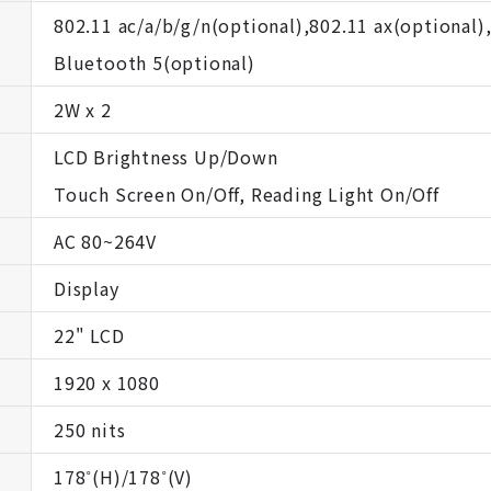
802.11 ac/a/b/g/n(optional),802.11 ax(optional)
Bluetooth 5(optional)
2W x 2
LCD Brightness Up/Down
Touch Screen On/Off, Reading Light On/Off
AC 80~264V
Display
22" LCD
1920 x 1080
250 nits
178˚(H)/178˚(V)