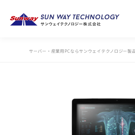
サーバー・産業用PCならサンウェイテクノロジー
製
製品カテゴリから探す
メーカーから探す
全ての製品から探す