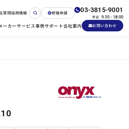
03-3815-9001
る質問
採用情報
修理申請
平日
9:30 - 18:00
メーカー
サービス
事例
サポート
会社案内
お問い合わせ
ート
テクニカルサポート
各種検証機貸出
産業用PC
よくある質問
電源 (Zippy)
210