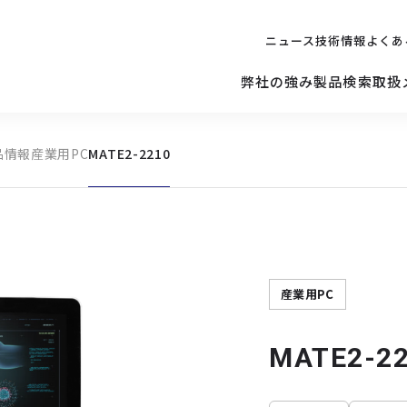
ニュース
技術情報
よくあ
弊社の強み
製品検索
取扱
品情報
産業用PC
MATE2-2210
キッティング
ご購入を
検討されている方へ
修理サポ
サーバー
修理・交換・
保守の依頼
サーバーマザーボード
産業用PC
MATE2-2