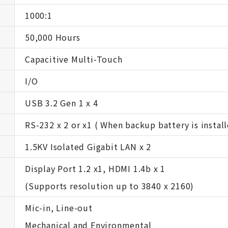
1000:1
50,000 Hours
Capacitive Multi-Touch
I/O
USB 3.2 Gen 1 x 4
RS-232 x 2 or x1 ( When backup battery is instal
1.5KV Isolated Gigabit LAN x 2
Display Port 1.2 x1, HDMI 1.4b x 1
(Supports resolution up to 3840 x 2160)
Mic-in, Line-out
Mechanical and Environmental