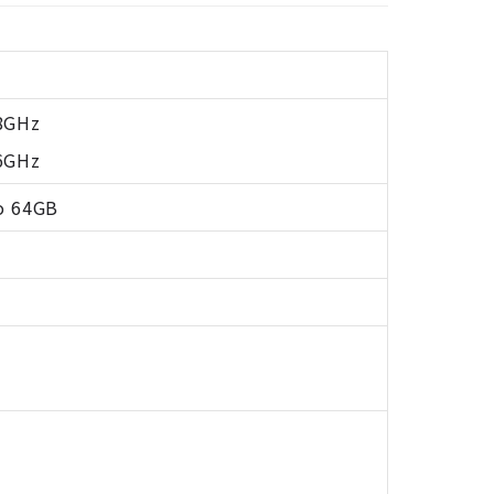
.8GHz
.6GHz
o 64GB