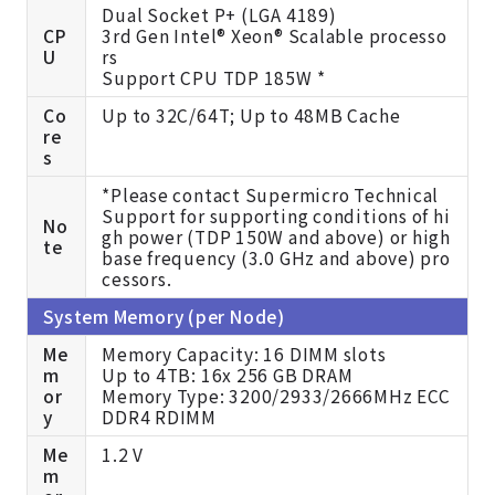
Dual Socket P+ (LGA 4189)
CP
3rd Gen Intel® Xeon® Scalable processo
U
rs
Support CPU TDP 185W *
Co
Up to 32C/64T; Up to 48MB Cache
re
s
*Please contact Supermicro Technical
Support for supporting conditions of hi
No
gh power (TDP 150W and above) or high
te
base frequency (3.0 GHz and above) pro
cessors.
System Memory (per Node)
Me
Memory Capacity: 16 DIMM slots
m
Up to 4TB: 16x 256 GB DRAM
or
Memory Type: 3200/2933/2666MHz ECC
y
DDR4 RDIMM
Me
1.2 V
m