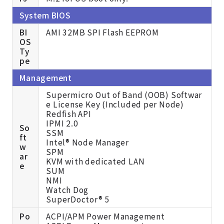
System BIOS
BI
AMI 32MB SPI Flash EEPROM
OS
Ty
pe
Management
Supermicro Out of Band (OOB) Softwar
e License Key (Included per Node)
Redfish API
IPMI 2.0
So
SSM
ft
Intel® Node Manager
w
SPM
ar
KVM with dedicated LAN
e
SUM
NMI
Watch Dog
SuperDoctor® 5
Po
ACPI/APM Power Management