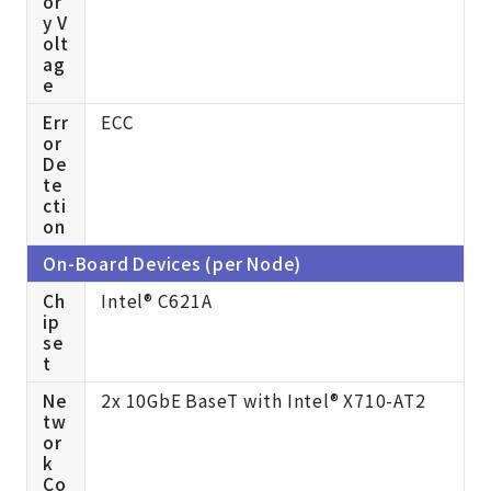
or
y V
olt
ag
e
Err
ECC
or
De
te
cti
on
On-Board Devices (per Node)
Ch
Intel® C621A
ip
se
t
Ne
2x 10GbE BaseT with Intel® X710-AT2
tw
or
k
Co