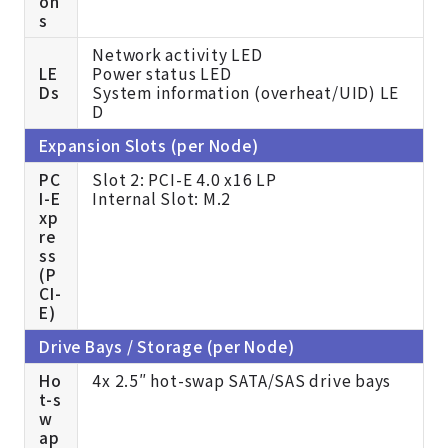
on
s
Network activity LED
LE
Power status LED
Ds
System information (overheat/UID) LE
D
Expansion Slots (per Node)
PC
Slot 2: PCI-E 4.0 x16 LP
I-E
Internal Slot: M.2
xp
re
ss
(P
CI-
E)
Drive Bays / Storage (per Node)
Ho
4x 2.5″ hot-swap SATA/SAS drive bays
t-s
w
ap