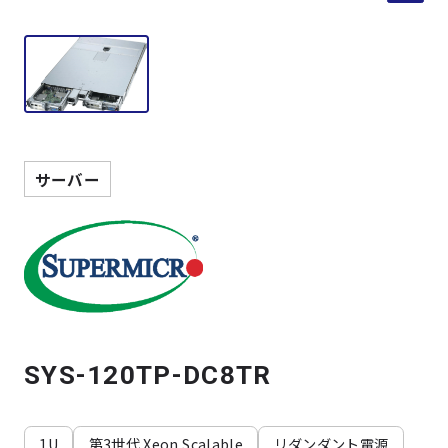
製品検索
取扱メーカー
サービス
サーバー
事例
サポート
会社案内
SYS-120TP-DC8TR
ニュース
技術情報
1U
第3世代 Xeon Scalable
リダンダント電源