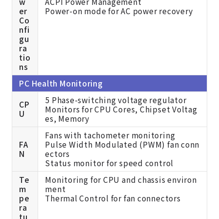
w
ACPI Power Management
er
Power-on mode for AC power recovery
Co
nfi
gu
ra
tio
ns
PC Health Monitoring
5 Phase-switching voltage regulator
CP
Monitors for CPU Cores, Chipset Voltag
U
es, Memory
Fans with tachometer monitoring
FA
Pulse Width Modulated (PWM) fan conn
N
ectors
Status monitor for speed control
Te
Monitoring for CPU and chassis environ
m
ment
pe
Thermal Control for fan connectors
ra
tu