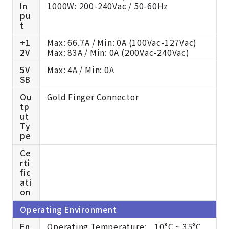
In
1000W: 200-240Vac / 50-60Hz
pu
t
+1
Max: 66.7A / Min: 0A (100Vac-127Vac)
2V
Max: 83A / Min: 0A (200Vac-240Vac)
5V
Max: 4A / Min: 0A
SB
Ou
Gold Finger Connector
tp
ut
Ty
pe
Ce
rti
fic
ati
on
Operating Environment
En
Operating Temperature: 10°C ~ 35°C