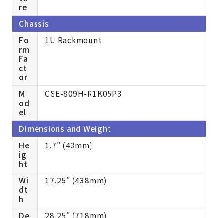
re
Chassis
Fo
1U Rackmount
rm
Fa
ct
or
M
CSE-809H-R1K05P3
od
el
Dimensions and Weight
He
1.7″ (43mm)
ig
ht
Wi
17.25″ (438mm)
dt
h
De
28.25″ (718mm)