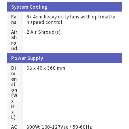
System Cooling
Fa
6x 4cm heavy duty fans with optimal fa
ns
n speed control
Air
2 Air Shroud(s)
Sh
ro
ud
Power Supply
Di
38 x 40 x 360 mm
m
en
si
on
(W
x
H
x
L)
AC
800W: 100-127Vac / 50-60Hz