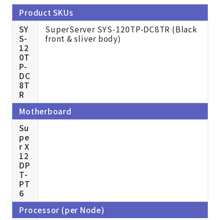
Product SKUs
SY
SuperServer SYS-120TP-DC8TR (Black
S-
front & sliver body)
12
0T
P-
DC
8T
R
Motherboard
Su
pe
r X
12
DP
T-
PT
6
Processor (per Node)