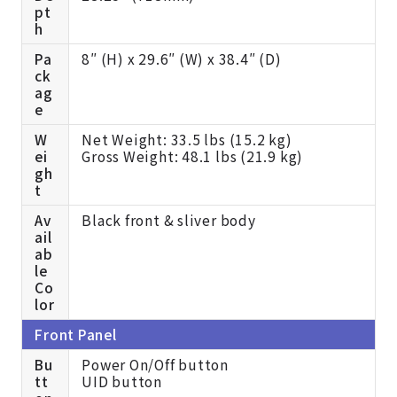
pt
h
Pa
8″ (H) x 29.6″ (W) x 38.4″ (D)
ck
ag
e
W
Net Weight: 33.5 lbs (15.2 kg)
ei
Gross Weight: 48.1 lbs (21.9 kg)
gh
t
Av
Black front & sliver body
ail
ab
le
Co
lor
Front Panel
Bu
Power On/Off button
tt
UID button