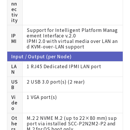
nn
ec
tiv
ity
Support for Intelligent Platform Manag
IP
ement Interface v.2.0
MI
IPMI 2.0 with virtual media over LAN an
d KVM-over-LAN support
Input / Output (per Node)
LA
1 RJ45 Dedicated IPMI LAN port
N
US
2 USB 3.0 port(s) (2 rear)
B
Vi
1 VGA port(s)
de
o
Ot
M.2 2 NVME M.2 (up to 22×80 mm) sup
he
port via installed SCC-P2N2M2-P2 and
rs
M.2 for OS boot only.