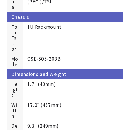
ur
(PECI)/TSI
e
Chassis
Fo
1U Rackmount
rm
Fa
ct
or
Mo
CSE-505-203B
del
Dimensions and Weight
He
1.7″ (43mm)
igh
t
Wi
17.2″ (437mm)
dt
h
De
9.8″ (249mm)