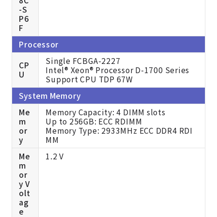
8C
-S
P6
F
Processor
Single FCBGA-2227
CP
Intel® Xeon® Processor D-1700 Series
U
Support CPU TDP 67W
System Memory
Me
Memory Capacity: 4 DIMM slots
m
Up to 256GB: ECC RDIMM
or
Memory Type: 2933MHz ECC DDR4 RDI
y
MM
Me
1.2 V
m
or
y V
olt
ag
e