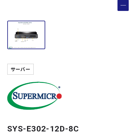
製品検索
取扱メーカー
サービス
事例
サーバー
サポート
会社案内
ニュース
技術情報
SYS-E302-12D-8C