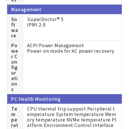
Management
So
SuperDoctor® 5
ft
IPMI 2.0
wa
re
Po
ACPI Power Management
we
Power-on mode for AC power recovery
r C
on
fig
ur
ati
on
s
PC Health Monitoring
Te
CPU thermal trip support Peripheral t
m
emperature System temperature Mem
pe
ory temperature NVMe temperature Pl
rat
atform Environment Control Interface