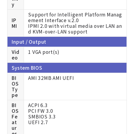
y
Support for Intelligent Platform Manag
IP
ement Interface v.2.0
MI
IPMI 2.0 with virtual media over LAN an
d KVM-over-LAN support
Input / Output
Vid
1 VGA port(s)
eo
System BIOS
BI
AMI 32MB AMI UEFI
OS
Ty
pe
BI
ACPI 6.3
OS
PCI FW 3.0
Fe
SMBIOS 3.3
at
UEFI 2.7
ur
es