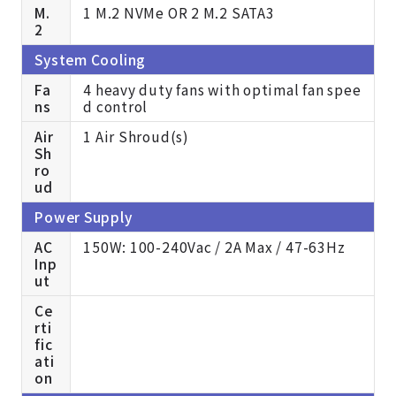
M.
1 M.2 NVMe OR 2 M.2 SATA3
2
System Cooling
Fa
4 heavy duty fans with optimal fan spee
ns
d control
Air
1 Air Shroud(s)
Sh
ro
ud
Power Supply
AC
150W: 100-240Vac / 2A Max / 47-63Hz
Inp
ut
Ce
rti
fic
ati
on