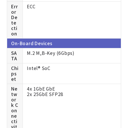
Err
ECC
or
De
te
cti
on
On-Board Devices
SA
M.2 M,B-Key (6Gbps)
TA
Chi
Intel® SoC
ps
et
Ne
4x 1GbE GbE
tw
2x 25GbE SFP28
or
k C
on
ne
cti
vit