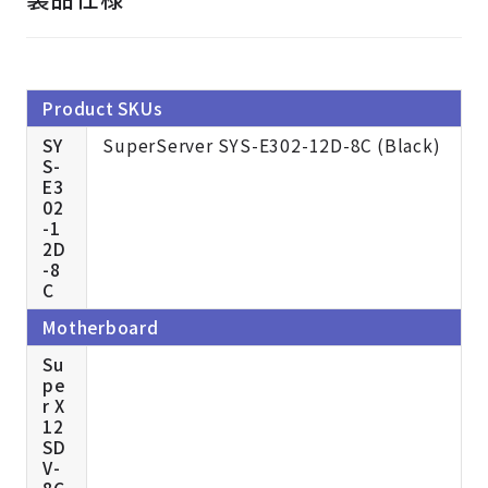
Product SKUs
SY
SuperServer SYS-E302-12D-8C (Black)
S-
E3
02
-1
2D
-8
C
Motherboard
Su
pe
r X
12
SD
V-