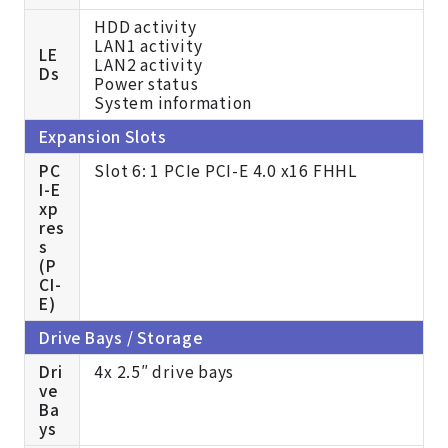
HDD activity
LAN1 activity
LE
LAN2 activity
Ds
Power status
System information
Expansion Slots
PC
Slot 6: 1 PCIe PCI-E 4.0 x16 FHHL
I-E
xp
res
s
(P
CI-
E)
Drive Bays / Storage
Dri
4x 2.5″ drive bays
ve
Ba
ys