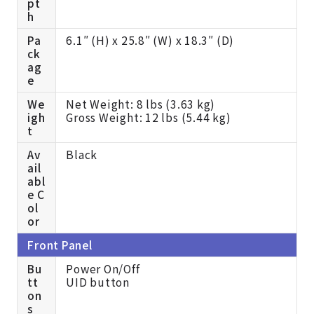
pt
h
Pa
6.1″ (H) x 25.8″ (W) x 18.3″ (D)
ck
ag
e
We
Net Weight: 8 lbs (3.63 kg)
igh
Gross Weight: 12 lbs (5.44 kg)
t
Av
Black
ail
abl
e C
ol
or
Front Panel
Bu
Power On/Off
tt
UID button
on
s