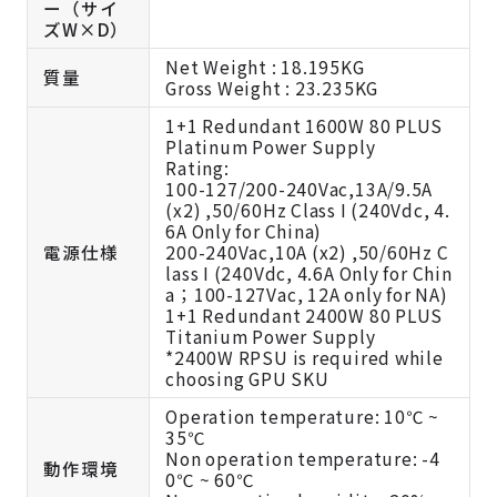
ー（サイ
ズW×D）
Net Weight : 18.195KG
質量
Gross Weight : 23.235KG
1+1 Redundant 1600W 80 PLUS
Platinum Power Supply
Rating:
100-127/200-240Vac,13A/9.5A
(x2) ,50/60Hz Class I (240Vdc, 4.
6A Only for China)
電源仕様
200-240Vac,10A (x2) ,50/60Hz C
lass I (240Vdc, 4.6A Only for Chin
a；100-127Vac, 12A only for NA)
1+1 Redundant 2400W 80 PLUS
Titanium Power Supply
*2400W RPSU is required while
choosing GPU SKU
Operation temperature: 10℃ ~
35℃
Non operation temperature: -4
動作環境
0℃ ~ 60℃