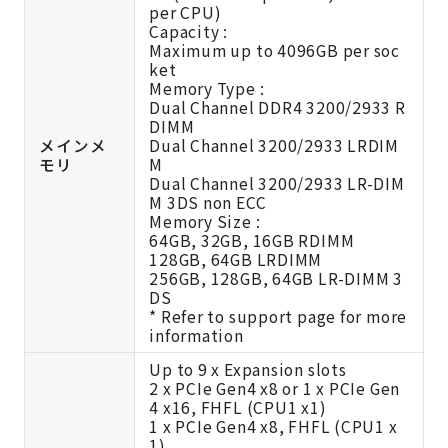
per CPU)
Capacity :
Maximum up to 4096GB per soc
ket
Memory Type :
Dual Channel DDR4 3200/2933 R
DIMM
メインメ
Dual Channel 3200/2933 LRDIM
モリ
M
Dual Channel 3200/2933 LR-DIM
M 3DS non ECC
Memory Size :
64GB, 32GB, 16GB RDIMM
128GB, 64GB LRDIMM
256GB, 128GB, 64GB LR-DIMM 3
DS
* Refer to support page for more
information
Up to 9 x Expansion slots
2 x PCIe Gen4 x8 or 1 x PCIe Gen
4 x16, FHFL (CPU1 x1)
1 x PCIe Gen4 x8, FHFL (CPU1 x
1)