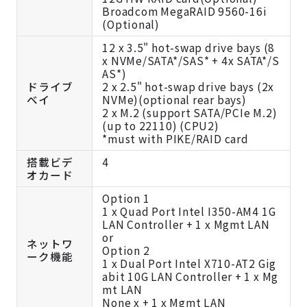
Broadcom MegaRAID 9560-16i
(Optional)
12 x 3.5" hot-swap drive bays (8
x NVMe/SATA*/SAS* + 4x SATA*/S
AS*)
ドライブ
2 x 2.5" hot-swap drive bays (2x
ベイ
NVMe)(optional rear bays)
2 x M.2 (support SATA/PCIe M.2)
(up to 22110) (CPU2)
*must with PIKE/RAID card
搭載ビデ
4
オカード
Option 1
1 x Quad Port Intel I350-AM4 1G
LAN Controller + 1 x Mgmt LAN
or
ネットワ
Option 2
ーク機能
1 x Dual Port Intel X710-AT2 Gig
abit 10G LAN Controller + 1 x Mg
mt LAN
None x + 1 x Mgmt LAN