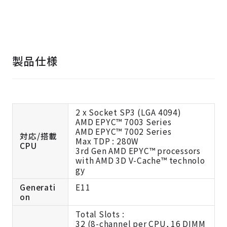
製品仕様
2 x Socket SP3 (LGA 4094)
AMD EPYC™ 7003 Series
AMD EPYC™ 7002 Series
対応/搭載
Max TDP : 280W
CPU
3rd Gen AMD EPYC™ processors
with AMD 3D V-Cache™ technolo
gy
Generati
E11
on
Total Slots :
32 (8-channel per CPU, 16 DIMM