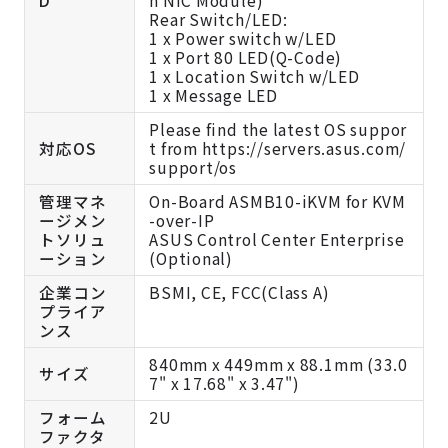
Rear Switch/LED:
1 x Power switch w/LED
1 x Port 80 LED(Q-Code)
1 x Location Switch w/LED
1 x Message LED
Please find the latest OS suppor
対応OS
t from https://servers.asus.com/
support/os
管理マネ
On-Board ASMB10-iKVM for KVM
ージメン
-over-IP
トソリュ
ASUS Control Center Enterprise
ーション
(Optional)
企業コン
BSMI, CE, FCC(Class A)
プライア
ンス
840mm x 449mm x 88.1mm (33.0
サイズ
7" x 17.68" x 3.47")
フォーム
2U
ファクタ