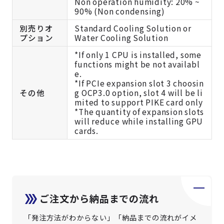
Non operation humidity: 20% ~
90% (Non condensing)
別売りオ
Standard Cooling Solution or
プション
Water Cooling Solution
*If only 1 CPU is installed, some
functions might be not availabl
e.
*If PCIe expansion slot 3 choosin
その他
g OCP3.0 option, slot 4 will be li
mited to support PIKE card only
*The quantity of expansion slots
will reduce while installing GPU
cards.
ご注文から納品までの流れ
「発注方法がわからない」「納品までの流れがイメ