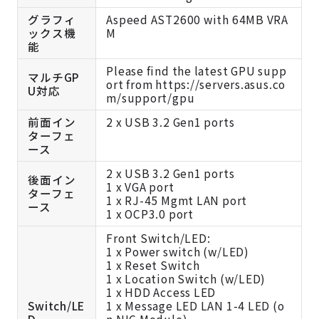
グラフィ
Aspeed AST2600 with 64MB VRA
ックス機
M
能
Please find the latest GPU supp
マルチGP
ort from https://servers.asus.co
U対応
m/support/gpu
前面イン
2 x USB 3.2 Gen1 ports
ターフェ
ース
2 x USB 3.2 Gen1 ports
後面イン
1 x VGA port
ターフェ
1 x RJ-45 Mgmt LAN port
ース
1 x OCP3.0 port
Front Switch/LED:
1 x Power switch (w/LED)
1 x Reset Switch
1 x Location Switch (w/LED)
1 x HDD Access LED
Switch/LE
1 x Message LED LAN 1-4 LED (o
D
n NIC Module)