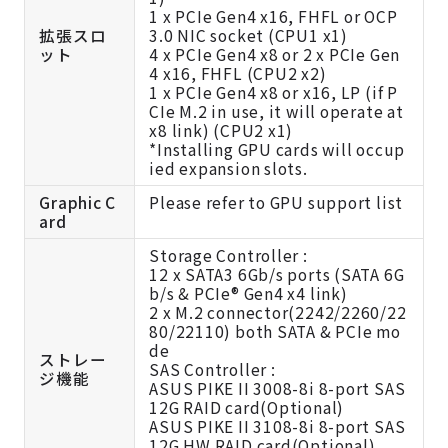
1 x PCIe Gen4 x16, FHFL or OCP
拡張スロ
3.0 NIC socket (CPU1 x1)
ット
4 x PCIe Gen4 x8 or 2 x PCIe Gen
4 x16, FHFL (CPU2 x2)
1 x PCIe Gen4 x8 or x16, LP (if P
CIe M.2 in use, it will operate at
x8 link) (CPU2 x1)
*Installing GPU cards will occup
ied expansion slots.
Graphic C
Please refer to GPU support list
ard
Storage Controller :
12 x SATA3 6Gb/s ports (SATA 6G
b/s & PCIe® Gen4 x4 link)
2 x M.2 connector(2242/2260/22
80/22110) both SATA & PCIe mo
de
ストレー
SAS Controller :
ジ機能
ASUS PIKE II 3008-8i 8-port SAS
12G RAID card(Optional)
ASUS PIKE II 3108-8i 8-port SAS
12G HW RAID card(Optional)