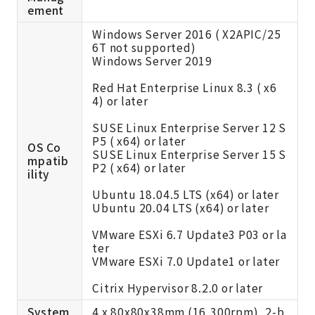
ement
Windows Server 2016 ( X2APIC/25
6T not supported)
Windows Server 2019
Red Hat Enterprise Linux 8.3 ( x6
4) or later
SUSE Linux Enterprise Server 12 S
P5 ( x64) or later
OS Co
SUSE Linux Enterprise Server 15 S
mpatib
P2 ( x64) or later
ility
Ubuntu 18.04.5 LTS (x64) or later
Ubuntu 20.04 LTS (x64) or later
VMware ESXi 6.7 Update3 P03 or la
ter
VMware ESXi 7.0 Update1 or later
Citrix Hypervisor 8.2.0 or later
System
4 x 80x80x38mm (16,300rpm), 2-b