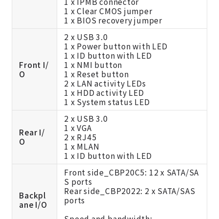
1 x IPMB connector
1 x Clear CMOS jumper
1 x BIOS recovery jumper
2 x USB 3.0
1 x Power button with LED
1 x ID button with LED
Front I/
1 x NMI button
O
1 x Reset button
2 x LAN activity LEDs
1 x HDD activity LED
1 x System status LED
2 x USB 3.0
1 x VGA
Rear I/
2 x RJ45
O
1 x MLAN
1 x ID button with LED
Front side_CBP20C5: 12 x SATA/SA
S ports
Rear side_CBP2022: 2 x SATA/SAS
Backpl
ports
ane I/O
Speed and bandwidth: