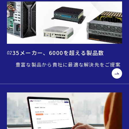
35メーカー、6000を超える製品数
02
豊富な製品から貴社に最適な解決先をご提案