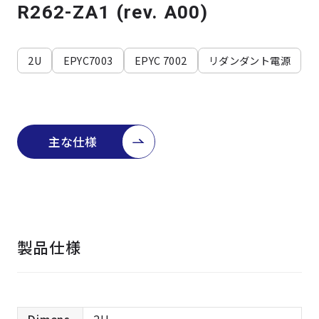
よくある質問
採用情報
R262-ZA1 (rev. A00)
2U
EPYC7003
EPYC 7002
リダンダント電源
主な仕様
製品仕様