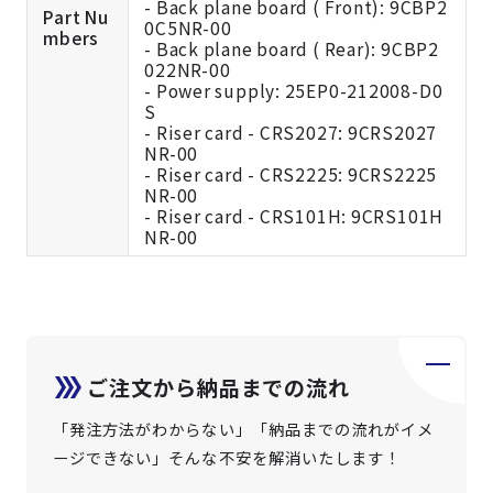
- Back plane board ( Front): 9CBP2
Part Nu
0C5NR-00
mbers
- Back plane board ( Rear): 9CBP2
022NR-00
- Power supply: 25EP0-212008-D0
S
- Riser card - CRS2027: 9CRS2027
NR-00
- Riser card - CRS2225: 9CRS2225
NR-00
- Riser card - CRS101H: 9CRS101H
NR-00
ご注文から納品までの流れ
「発注方法がわからない」「納品までの流れがイメ
ージできない」そんな不安を解消いたします！