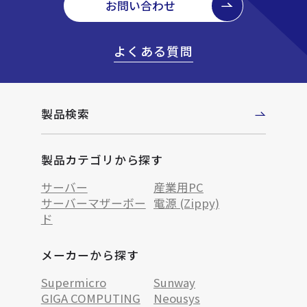
お問い合わせ
よくある質問
製品検索
製品カテゴリから探す
サーバー
産業用PC
サーバーマザーボー
電源 (Zippy)
ド
メーカーから探す
Supermicro
Sunway
GIGA COMPUTING
Neousys