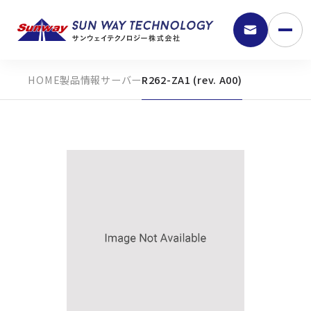
製品情報
サーバー
R262-ZA1 (rev. A00)
9:30 - 18:00
弊社の強み