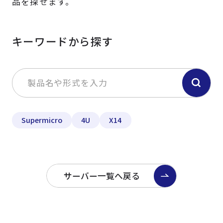
品を探せます。
キーワードから探す
Supermicro
4U
X14
サーバー一覧へ戻る