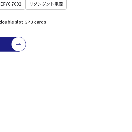
EPYC 7002
リダンダント電源
 double slot GPU cards