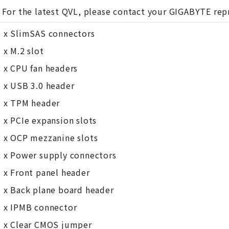
- For the latest QVL, please contact your GIGABYTE rep
6 x SlimSAS connectors
 x M.2 slot
2 x CPU fan headers
1 x USB 3.0 header
1 x TPM header
7 x PCIe expansion slots
2 x OCP mezzanine slots
2 x Power supply connectors
1 x Front panel header
1 x Back plane board header
1 x IPMB connector
1 x Clear CMOS jumper