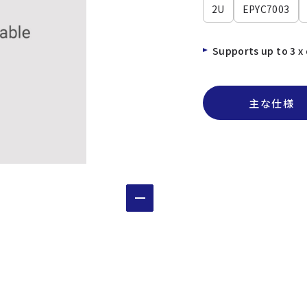
2U
EPYC7003
Supports up to 3 x
主な仕様