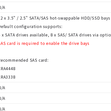
N/A
12 x 3.5" / 2.5" SATA/SAS hot-swappable HDD/SSD bays
Default configuration supports:
4 x SATA drives available, 8 x SAS/ SATA drives via opti
SAS card is required to enable the drive bays
Recommended SAS card:
CRA4448
CRA3338
N/A
N/A
N/A