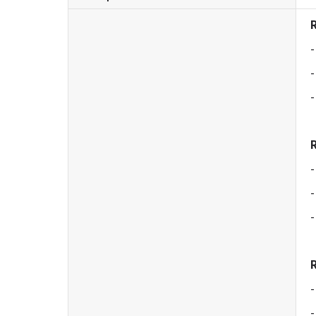
-
-
-
-
-
-
-
-