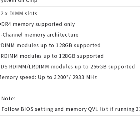
32 x DIMM slots
DDR4 memory supported only
8-Channel memory architecture
RDIMM modules up to 128GB supported
LRDIMM modules up to 128GB supported
3DS RDIMM/LRDIMM modules up to 256GB supported
Memory speed: Up to 3200*/ 2933 MHz
- Note:
* Follow BIOS setting and memory QVL list if running 