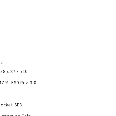
2U
438 x 87 x 710
MZ91-FS0 Rev. 3.0
Socket SP3
System on Chip