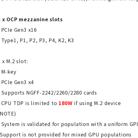
2 x OCP mezzanine slots
- PCIe Gen3 x16
- Type1, P1, P2, P3, P4, K2, K3
 x M.2 slot:
- M-key
- PCIe Gen3 x4
- Supports NGFF-2242/2260/2280 cards
- CPU TDP is limited to
180W
if using M.2 device
(NOTE)
- System is validated for population with a uniform G
-Support is not provided for mixed GPU populations