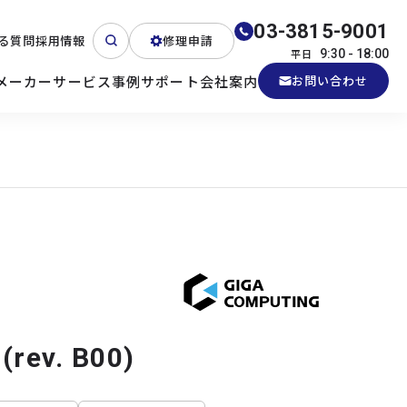
03-3815-9001
る質問
採用情報
修理申請
平日
9:30 - 18:00
メーカー
サービス
事例
サポート
会社案内
お問い合わせ
ート
テクニカルサポート
各種検証機貸出
産業用PC
よくある質問
電源 (Zippy)
(rev. B00)