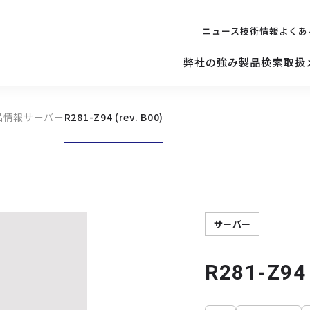
ニュース
技術情報
よくあ
弊社の強み
製品検索
取扱
品情報
サーバー
R281-Z94 (rev. B00)
キッティング
ご購入を
検討されている方へ
修理サポ
サーバー
修理・交換・
保守の依頼
サーバーマザーボード
サーバー
R281-Z94 