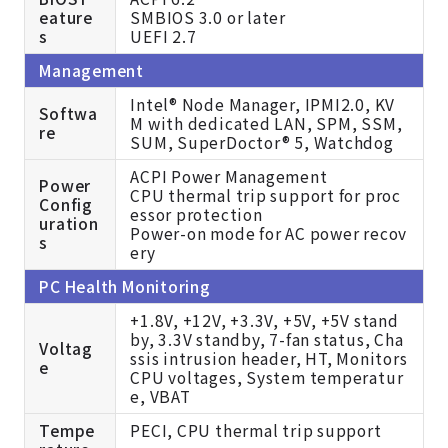
eature
SMBIOS 3.0 or later
s
UEFI 2.7
Management
Intel® Node Manager, IPMI2.0, KV
Softwa
M with dedicated LAN, SPM, SSM,
re
SUM, SuperDoctor® 5, Watchdog
ACPI Power Management
Power
CPU thermal trip support for proc
Config
essor protection
uration
Power-on mode for AC power recov
s
ery
PC Health Monitoring
+1.8V, +12V, +3.3V, +5V, +5V stand
by, 3.3V standby, 7-fan status, Cha
Voltag
ssis intrusion header, HT, Monitors
e
CPU voltages, System temperatur
e, VBAT
Tempe
PECI, CPU thermal trip support