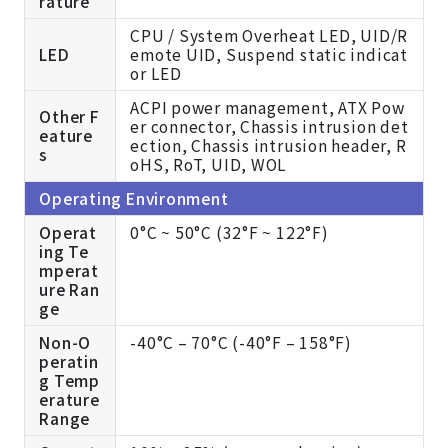
rature
CPU / System Overheat LED, UID/R
LED
emote UID, Suspend static indicat
or LED
ACPI power management, ATX Pow
Other F
er connector, Chassis intrusion det
eature
ection, Chassis intrusion header, R
s
oHS, RoT, UID, WOL
Operating Environment
Operat
0°C ~ 50°C (32°F ~ 122°F)
ing Te
mperat
ure Ran
ge
Non-O
-40°C – 70°C (-40°F – 158°F)
peratin
g Temp
erature
Range