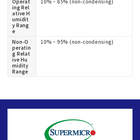
Operat
10% ~ 85% (non-condensing)
ing Rel
ative H
umidit
y Rang
e
Non-O
10% ~ 95% (non-condensing)
peratin
g Relat
ive Hu
midity
Range