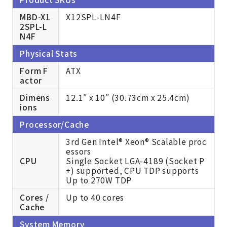
MBD-X1
X12SPL-LN4F
2SPL-L
N4F
Physical Stats
Form F
ATX
actor
Dimens
12.1″ x 10″ (30.73cm x 25.4cm)
ions
Processor/Cache
3rd Gen Intel® Xeon® Scalable proc
essors
CPU
Single Socket LGA-4189 (Socket P
+) supported, CPU TDP supports
Up to 270W TDP
Cores /
Up to 40 cores
Cache
System Memory