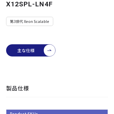
よくある質問
採用情報
X12SPL-LN4F
第3世代 Xeon Scalable
主な仕様
製品仕様
Product SKUs