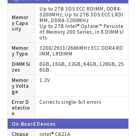
Up to 2TB 3DS ECC RDIMM, DDR4-
3200MHz; Up to 2TB 3DS ECC LRDI
Memor
MM, DDR4-3200MHz
y Capa
Up to 2TB Intel® Optane™ Persiste
city
nt Memory 200 Series, in 8 DIMM sl
ots
Memor
3200/2933/2666MHz ECC DDR4 RD
y Type
IMM, LRDIMM
DIMM Si
8GB, 16GB, 32GB, 64GB, 128GB, 25
zes
6GB
Memor
1.2V
y Volta
ge
Error D
Corrects single-bit errors
etectio
n
On-Board Devices
Chipse
Intel® C621A