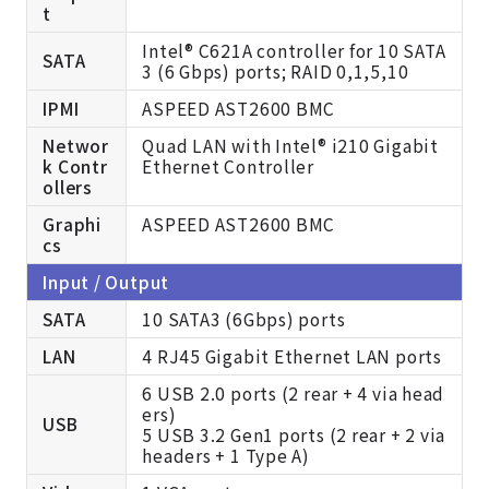
t
Intel® C621A controller for 10 SATA
SATA
3 (6 Gbps) ports; RAID 0,1,5,10
IPMI
ASPEED AST2600 BMC
Networ
Quad LAN with Intel® i210 Gigabit
k Contr
Ethernet Controller
ollers
Graphi
ASPEED AST2600 BMC
cs
Input / Output
SATA
10 SATA3 (6Gbps) ports
LAN
4 RJ45 Gigabit Ethernet LAN ports
6 USB 2.0 ports (2 rear + 4 via head
ers)
USB
5 USB 3.2 Gen1 ports (2 rear + 2 via
headers + 1 Type A)