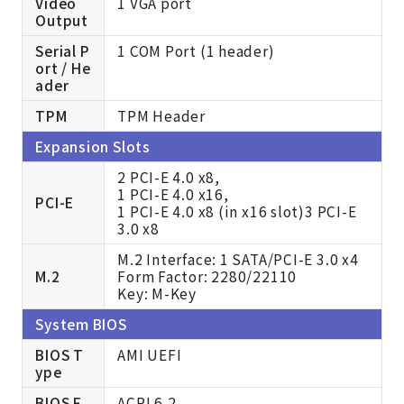
Video
1 VGA port
Output
Serial P
1 COM Port (1 header)
ort / He
ader
TPM
TPM Header
Expansion Slots
2 PCI-E 4.0 x8,
1 PCI-E 4.0 x16,
PCI-E
1 PCI-E 4.0 x8 (in x16 slot)3 PCI-E
3.0 x8
M.2 Interface: 1 SATA/PCI-E 3.0 x4
M.2
Form Factor: 2280/22110
Key: M-Key
System BIOS
BIOS T
AMI UEFI
ype
BIOS F
ACPI 6.2