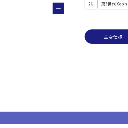
2U
第3世代 Xeon S
主な仕様