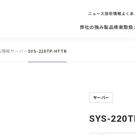
ニュース
技術情報
よくあ
弊社の強み
製品検索
取扱
品情報
サーバー
SYS-220TP-HTTR
キッティング
ご購入を
検討されている方へ
修理サポ
サーバー
修理・交換・
保守の依頼
サーバーマザーボード
サーバー
SYS-220T