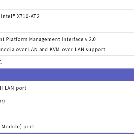
 Intel® X710-AT2
ent Platform Management Interface v.2.0
l media over LAN and KVM-over-LAN support
C
MI LAN port
ar)
 Module) port