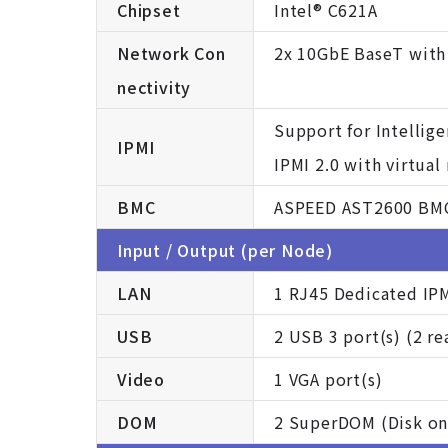
Chipset
Intel® C621A
Network Con
2x 10GbE BaseT with
nectivity
Support for Intellig
IPMI
IPMI 2.0 with virtua
BMC
ASPEED AST2600 BM
Input / Output (per Node)
LAN
1 RJ45 Dedicated IP
USB
2 USB 3 port(s) (2 re
Video
1 VGA port(s)
DOM
2 SuperDOM (Disk on