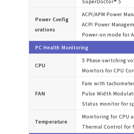
SuperDoctor® 5
ACPI/APM Power Ma
Power Config
ACPI Power Managem
urations
Power-on mode for A
PC Health Monitoring
5 Phase-switching vo
CPU
Monitors for CPU Cor
Fans with tachomete
FAN
Pulse Width Modulat
Status monitor for s
Monitoring for CPU a
Temperature
Thermal Control for 