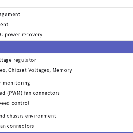
nagement
ent
C power recovery
ltage regulator
es, Chipset Voltages, Memory
r monitoring
ed (PWM) fan connectors
peed control
nd chassis environment
fan connectors