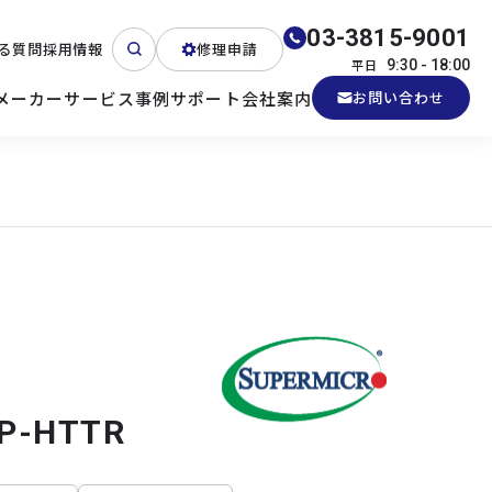
03-3815-9001
る質問
採用情報
修理申請
平日
9:30 - 18:00
メーカー
サービス
事例
サポート
会社案内
お問い合わせ
ート
テクニカルサポート
各種検証機貸出
産業用PC
よくある質問
電源 (Zippy)
P-HTTR