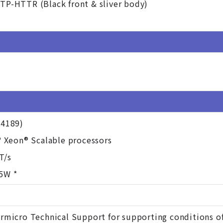
TP-HTTR (Black front & sliver body)
-4189)
® Xeon® Scalable processors
T/s
5W *
rmicro Technical Support for supporting conditions o