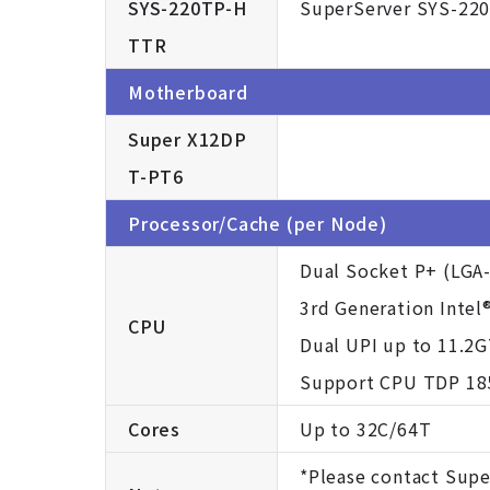
SYS-220TP-H
SuperServer SYS-220
TTR
Motherboard
Super X12DP
T-PT6
Processor/Cache (per Node)
Dual Socket P+ (LGA
3rd Generation Intel
CPU
Dual UPI up to 11.2G
Support CPU TDP 18
Cores
Up to 32C/64T
*Please contact Supe