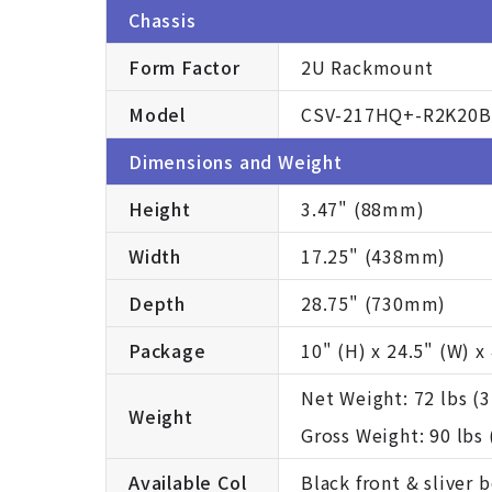
Chassis
Form Factor
2U Rackmount
Model
CSV-217HQ+-R2K20B
Dimensions and Weight
Height
3.47" (88mm)
Width
17.25" (438mm)
Depth
28.75" (730mm)
Package
10" (H) x 24.5" (W) x
Net Weight: 72 lbs (3
Weight
Gross Weight: 90 lbs 
Available Col
Black front & sliver 