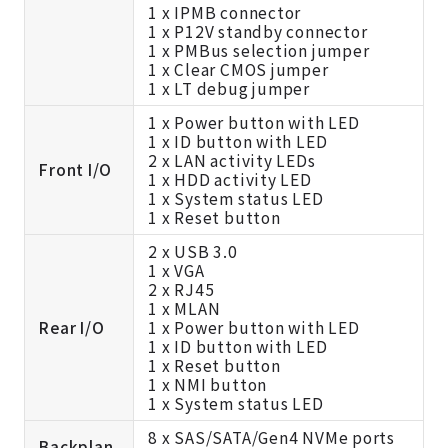
1 x IPMB connector
1 x P12V standby connector
1 x PMBus selection jumper
1 x Clear CMOS jumper
1 x LT debug jumper
1 x Power button with LED
1 x ID button with LED
2 x LAN activity LEDs
Front I/O
1 x HDD activity LED
1 x System status LED
1 x Reset button
2 x USB 3.0
1 x VGA
2 x RJ45
1 x MLAN
Rear I/O
1 x Power button with LED
1 x ID button with LED
1 x Reset button
1 x NMI button
1 x System status LED
8 x SAS/SATA/Gen4 NVMe ports
Backplan