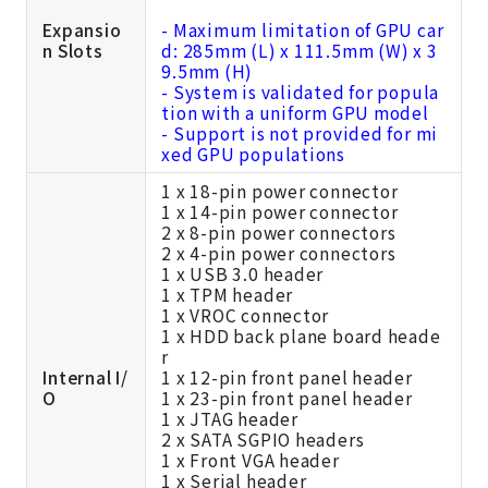
Expansio
- Maximum limitation of GPU car
n Slots
d: 285mm (L) x 111.5mm (W) x 3
9.5mm (H)
- System is validated for popula
tion with a uniform GPU model
- Support is not provided for mi
xed GPU populations
1 x 18-pin power connector
1 x 14-pin power connector
2 x 8-pin power connectors
2 x 4-pin power connectors
1 x USB 3.0 header
1 x TPM header
1 x VROC connector
1 x HDD back plane board heade
r
Internal I/
1 x 12-pin front panel header
O
1 x 23-pin front panel header
1 x JTAG header
2 x SATA SGPIO headers
1 x Front VGA header
1 x Serial header