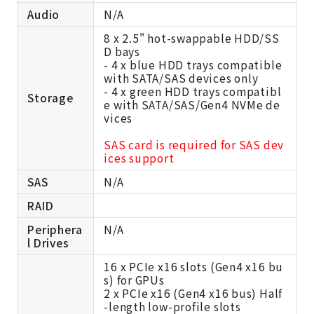
Audio
N/A
8 x 2.5" hot-swappable HDD/SS
D bays
- 4 x blue HDD trays compatible
with SATA/SAS devices only
- 4 x green HDD trays compatibl
Storage
e with SATA/SAS/Gen4 NVMe de
vices
SAS card is required for SAS dev
ices support
SAS
N/A
RAID
Periphera
N/A
l Drives
16 x PCIe x16 slots (Gen4 x16 bu
s) for GPUs
2 x PCIe x16 (Gen4 x16 bus) Half
-length low-profile slots