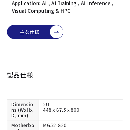
よくある質問
採用情報
Application: AI , AI Training , AI Inference ,
Visual Computing & HPC
主な仕様
製品仕様
Dimensio
2U
ns (WxHx
448 x 87.5 x 800
D, mm)
Motherbo
MG52-G20