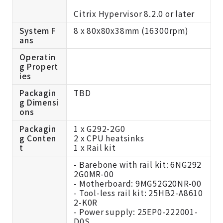
Citrix Hypervisor 8.2.0 or later
System F
8 x 80x80x38mm (16300rpm)
ans
Operatin
g Propert
ies
Packagin
TBD
g Dimensi
ons
Packagin
1 x G292-2G0
g Conten
2 x CPU heatsinks
t
1 x Rail kit
- Barebone with rail kit: 6NG292
2G0MR-00
- Motherboard: 9MG52G20NR-00
- Tool-less rail kit: 25HB2-A8610
2-K0R
- Power supply: 25EP0-222001-
D0S