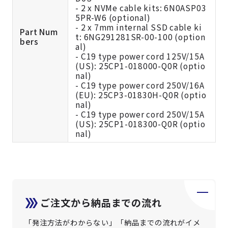
- 2 x NVMe cable kits: 6N0ASP03
5PR-W6 (optional)
- 2 x 7mm internal SSD cable ki
Part Num
t: 6NG291281SR-00-100 (option
bers
al)
- C19 type power cord 125V/15A
(US): 25CP1-018000-Q0R (optio
nal)
- C19 type power cord 250V/16A
(EU): 25CP3-01830H-Q0R (optio
nal)
- C19 type power cord 250V/15A
(US): 25CP1-018300-Q0R (optio
nal)
ご注文から納品までの流れ
「発注方法がわからない」「納品までの流れがイメ