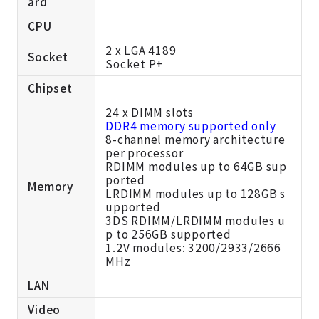
ard
CPU
2 x LGA 4189
Socket
Socket P+
Chipset
24 x DIMM slots
DDR4 memory supported only
8-channel memory architecture
per processor
RDIMM modules up to 64GB sup
ported
Memory
LRDIMM modules up to 128GB s
upported
3DS RDIMM/LRDIMM modules u
p to 256GB supported
1.2V modules: 3200/2933/2666
MHz
LAN
Video