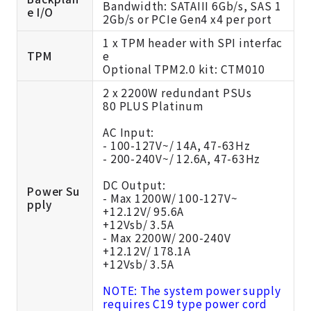
Bandwidth: SATAIII 6Gb/s, SAS 1
e I/O
2Gb/s or PCIe Gen4 x4 per port
1 x TPM header with SPI interfac
TPM
e
Optional TPM2.0 kit:
CTM010
2 x 2200W redundant PSUs
80 PLUS Platinum
AC Input:
- 100-127V~/ 14A, 47-63Hz
- 200-240V~/ 12.6A, 47-63Hz
DC Output:
Power Su
- Max 1200W/ 100-127V~
pply
+12.12V/ 95.6A
+12Vsb/ 3.5A
- Max 2200W/ 200-240V
+12.12V/ 178.1A
+12Vsb/ 3.5A
NOTE: The system power supply
requires C19 type power cord