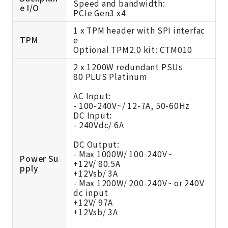
Speed and bandwidth:
e I/O
PCIe Gen3 x4
1 x TPM header with SPI interfac
TPM
e
Optional TPM2.0 kit:
CTM010
2 x 1200W redundant PSUs
80 PLUS Platinum
AC Input:
- 100-240V~/ 12-7A, 50-60Hz
DC Input:
- 240Vdc/ 6A
DC Output:
- Max 1000W/ 100-240V~
Power Su
+12V/ 80.5A
pply
+12Vsb/ 3A
- Max 1200W/ 200-240V~ or 240V
dc input
+12V/ 97A
+12Vsb/ 3A