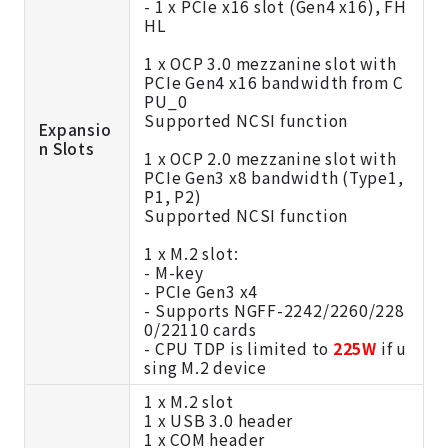
- 1 x PCIe x16 slot (Gen4 x16), FH
HL
1 x OCP 3.0 mezzanine slot with
PCIe Gen4 x16 bandwidth from C
PU_0
Supported NCSI function
Expansio
n Slots
1 x OCP 2.0 mezzanine slot with
PCIe Gen3 x8 bandwidth (Type1,
P1, P2)
Supported NCSI function
1 x M.2 slot:
- M-key
- PCIe Gen3 x4
- Supports NGFF-2242/2260/228
0/22110 cards
- CPU TDP is limited to
225W
if u
sing M.2 device
1 x M.2 slot
1 x USB 3.0 header
1 x COM header