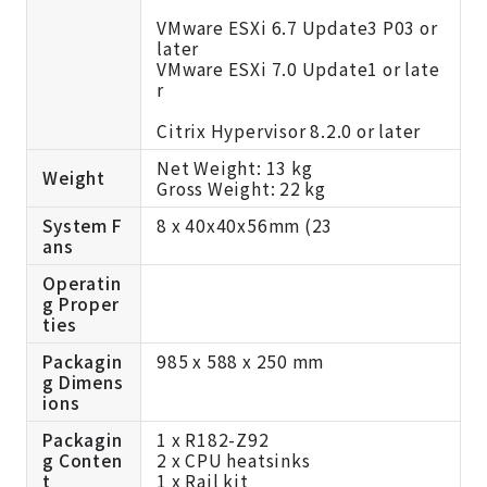
VMware ESXi 6.7 Update3 P03 or
later
VMware ESXi 7.0 Update1 or late
r
Citrix Hypervisor 8.2.0 or later
Net Weight: 13 kg
Weight
Gross Weight: 22 kg
System F
8 x 40x40x56mm (23
ans
Operatin
g Proper
ties
Packagin
985 x 588 x 250 mm
g Dimens
ions
Packagin
1 x R182-Z92
g Conten
2 x CPU heatsinks
t
1 x Rail kit