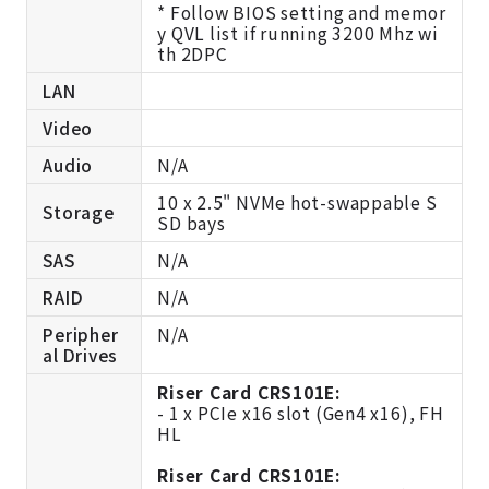
* Follow BIOS setting and memor
y QVL list if running 3200 Mhz wi
th 2DPC
LAN
Video
Audio
N/A
10 x 2.5" NVMe hot-swappable S
Storage
SD bays
SAS
N/A
RAID
N/A
Peripher
N/A
al Drives
Riser Card CRS101E:
- 1 x PCIe x16 slot (Gen4 x16), FH
HL
Riser Card CRS101E: