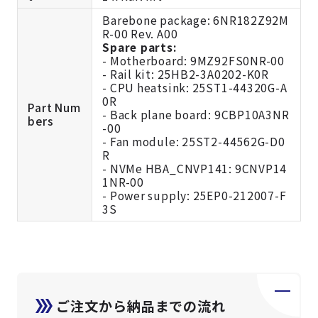
Barebone package: 6NR182Z92M
R-00 Rev. A00
Spare parts:
- Motherboard: 9MZ92FS0NR-00
- Rail kit: 25HB2-3A0202-K0R
- CPU heatsink: 25ST1-44320G-A
0R
Part Num
- Back plane board: 9CBP10A3NR
bers
-00
- Fan module: 25ST2-44562G-D0
R
- NVMe HBA_CNVP141: 9CNVP14
1NR-00
- Power supply: 25EP0-212007-F
3S
ご注文から納品までの流れ