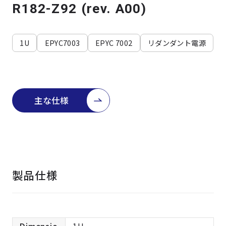
よくある質問
採用情報
R182-Z92 (rev. A00)
1U
EPYC7003
EPYC 7002
リダンダント電源
主な仕様
製品仕様