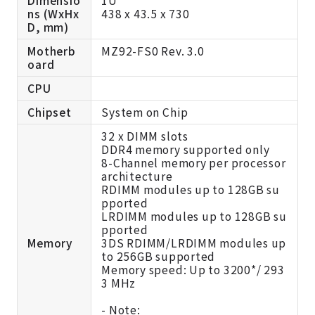
Dimensio
1U
ns (WxHx
438 x 43.5 x 730
D, mm)
Motherb
MZ92-FS0 Rev. 3.0
oard
CPU
Chipset
System on Chip
32 x DIMM slots
DDR4 memory supported only
8-Channel memory per processor
architecture
RDIMM modules up to 128GB su
pported
LRDIMM modules up to 128GB su
pported
Memory
3DS RDIMM/LRDIMM modules up
to 256GB supported
Memory speed: Up to 3200*/ 293
3 MHz
- Note: