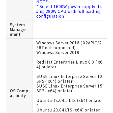
NOTE:
* Select 1600W power supply if u
sing 280W CPU with full loading
configuration
System
Manage
ment
Windows Server 2016 ( X2APIC/2
56T not supported)
Windows Server 2019
Red Hat Enterprise Linux 8.3 ( x6
4) or later
SUSE Linux Enterprise Server 12
SP5 ( x64) or later
SUSE Linux Enterprise Server 15
OS Comp
SP2 ( x64) or later
atibility
Ubuntu 18.04.5 LTS (x64) or late
r
Ubuntu 20.04 LTS (x64) or later