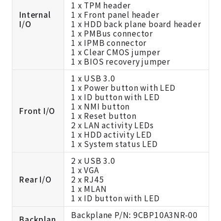
1 x TPM header
Internal
1 x Front panel header
I/O
1 x HDD back plane board header
1 x PMBus connector
1 x IPMB connector
1 x Clear CMOS jumper
1 x BIOS recovery jumper
1 x USB 3.0
1 x Power button with LED
1 x ID button with LED
1 x NMI button
Front I/O
1 x Reset button
2 x LAN activity LEDs
1 x HDD activity LED
1 x System status LED
2 x USB 3.0
1 x VGA
Rear I/O
2 x RJ45
1 x MLAN
1 x ID button with LED
Backplane P/N: 9CBP10A3NR-00
Backplan