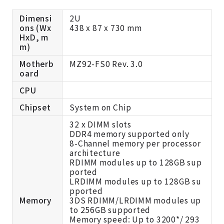
Dimensi
2U
ons (Wx
438 x 87 x 730 mm
HxD, m
m)
Motherb
MZ92-FS0 Rev. 3.0
oard
CPU
Chipset
System on Chip
32 x DIMM slots
DDR4 memory supported only
8-Channel memory per processor
architecture
RDIMM modules up to 128GB sup
ported
LRDIMM modules up to 128GB su
pported
Memory
3DS RDIMM/LRDIMM modules up
to 256GB supported
Memory speed: Up to 3200*/ 293