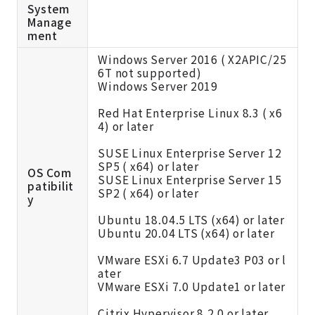
System
Manage
ment
Windows Server 2016 ( X2APIC/25
6T not supported)
Windows Server 2019
Red Hat Enterprise Linux 8.3 ( x6
4) or later
SUSE Linux Enterprise Server 12
SP5 ( x64) or later
OS Com
SUSE Linux Enterprise Server 15
patibilit
SP2 ( x64) or later
y
Ubuntu 18.04.5 LTS (x64) or later
Ubuntu 20.04 LTS (x64) or later
VMware ESXi 6.7 Update3 P03 or l
ater
VMware ESXi 7.0 Update1 or later
Citrix Hypervisor 8.2.0 or later