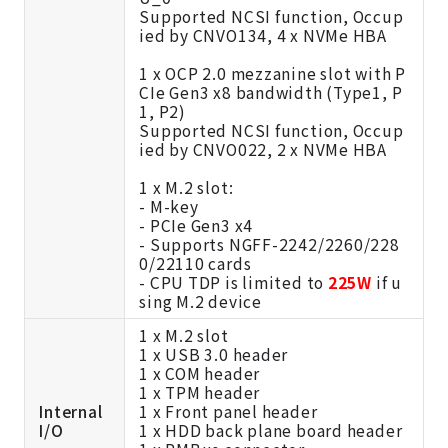
Supported NCSI function, Occup
ied by CNVO134, 4 x NVMe HBA
1 x OCP 2.0 mezzanine slot with P
CIe Gen3 x8 bandwidth (Type1, P
1, P2)
Supported NCSI function, Occup
ied by CNVO022, 2 x NVMe HBA
1 x M.2 slot:
- M-key
- PCIe Gen3 x4
- Supports NGFF-2242/2260/228
0/22110 cards
- CPU TDP is limited to
225W
if u
sing M.2 device
1 x M.2 slot
1 x USB 3.0 header
1 x COM header
1 x TPM header
Internal
1 x Front panel header
I/O
1 x HDD back plane board header