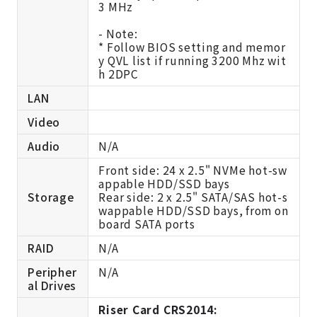
3 MHz
- Note:
* Follow BIOS setting and memor
y QVL list if running 3200 Mhz wit
h 2DPC
LAN
Video
Audio
N/A
Front side: 24 x 2.5" NVMe hot-sw
appable HDD/SSD bays
Storage
Rear side: 2 x 2.5" SATA/SAS hot-s
wappable HDD/SSD bays, from on
board SATA ports
RAID
N/A
Peripher
N/A
al Drives
Riser Card CRS2014: