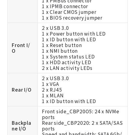
1 x PMBus connector
1 x IPMB connector
1 x Clear CMOS jumper
1 x BIOS recovery jumper
2 x USB 3.0
1 x Power button with LED
1 x ID button with LED
Front I/
1 x Reset button
O
1 x NMI button
1 x System status LED
1 x HDD activity LED
2 x LAN activity LEDs
2 x USB 3.0
1 x VGA
Rear I/O
2 x RJ45
1 x MLAN
1 x ID button with LED
Front side_CBP20O5: 24 x NVMe
ports
Backpla
Rear side_CBP2020: 2 x SATA/SAS
ne I/O
ports
Speed and bandwidth: SATA 6Gb/