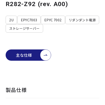
よくある質問
採用情報
R282-Z92 (rev. A00)
2U
EPYC7003
EPYC 7002
リダンダント電源
ストレージサーバー
主な仕様
製品仕様