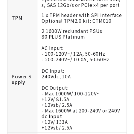
s, SAS 12Gb/s or PCIe x4 per port
1 x TPM header with SPI interface
TPM
Optional TPM2.0 kit:
CTM010
2 1600W redundant PSUs
80 PLUS Platinum
AC Input:
- 100-120V~/ 12A, 50-60Hz
- 200-240V~/ 10.0A, 50-60Hz
DC Input:
Power S
240Vdc, 10A
upply
DC Output:
- Max 1000W/ 100-120V~
+12V/ 81.5A
+12Vsb/ 2.5A
- Max 1600W at 200-240V or 240V
dc Input
+12V/ 133A
+12Vsb/ 2.5A