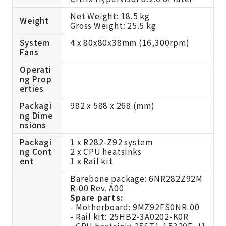
Net Weight: 18.5 kg
Weight
Gross Weight: 25.5 kg
System
4 x 80x80x38mm (16,300rpm)
Fans
Operati
ng Prop
erties
Packagi
982 x 588 x 268 (mm)
ng Dime
nsions
Packagi
1 x R282-Z92 system
ng Cont
2 x CPU heatsinks
ent
1 x Rail kit
Barebone package: 6NR282Z92M
R-00 Rev. A00
Spare parts:
- Motherboard: 9MZ92FS0NR-00
- Rail kit: 25HB2-3A0202-K0R