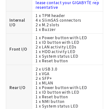
lease contact your GIGABYTE rep
resentative
1 x TPM header
Internal
4 x SlimSAS connectors
I/O
2 x M.2 slots
1 x Buzzer
1 x Power button with LED
1 x ID button with LED
2 x LAN activity LEDs
Front I/O
1 x HDD activity LED
1 x System status LED
1 x Reset button
2 x USB 3.0
1 x VGA
2 x SFP+
1 x MLAN
Rear I/O
1 x Power button with LED
1 x ID button with LED
1 x Reset button
1 x NMI button
1 x System status LED