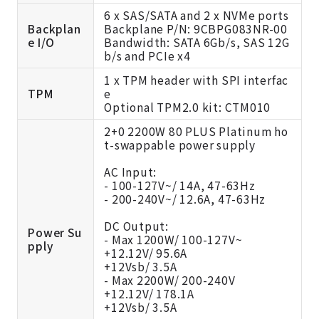
6 x SAS/SATA and 2 x NVMe ports
Backplan
Backplane P/N: 9CBPG083NR-00
e I/O
Bandwidth: SATA 6Gb/s, SAS 12G
b/s and PCIe x4
1 x TPM header with SPI interfac
TPM
e
Optional TPM2.0 kit:
CTM010
2+0 2200W 80 PLUS Platinum ho
t-swappable power supply
AC Input:
- 100-127V~/ 14A, 47-63Hz
- 200-240V~/ 12.6A, 47-63Hz
DC Output:
Power Su
- Max 1200W/ 100-127V~
pply
+12.12V/ 95.6A
+12Vsb/ 3.5A
- Max 2200W/ 200-240V
+12.12V/ 178.1A
+12Vsb/ 3.5A