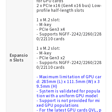
for GPU cards
2 x PCIe x16 (Gen4 x16 bus) Low-
profile half-length slots
1 x M.2 slot:
- M-key
- PCIe Gen3 x4
- Supports NGFF-2242/2260/228
0/22110 cards
1 x M.2 slot:
- M-key
Expansio
- PCIe Gen3 x2
n Slots
- Supports NGFF-2242/2260/228
0/22110 cards
- Maximum limitation of GPU car
d: 285mm (L) x 111.5mm (W) x 3
9.5mm (H)
- System is validated for popula
tion with a uniform GPU model
- Support is not provided for mi
xed GPU populations
- For the latest GPU cards QVL, p