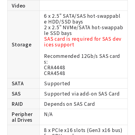
Video
6 x 2.5" SATA/SAS hot-swappabl
e HDD/SSD bays
2 x 2.5" NVMe/SATA hot-swappab
le SSD bays
SAS card is required for SAS dev
Storage
ices support
Recommended 12Gb/s SAS card
s:
CRA4448
CRA4548
SATA
Supported
SAS
Supported via add-on SAS Card
RAID
Depends on SAS Card
Peripher
N/A
al Drives
8 x PCIe x16 slots (Gen3 x16 bus)