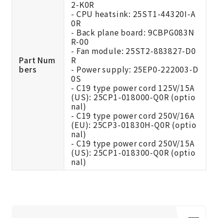
2-K0R
- CPU heatsink: 25ST1-44320I-A
0R
- Back plane board: 9CBPG083N
R-00
- Fan module: 25ST2-883827-D0
Part Num
R
bers
- Power supply: 25EP0-222003-D
0S
- C19 type power cord 125V/15A
(US): 25CP1-018000-Q0R (optio
nal)
- C19 type power cord 250V/16A
(EU): 25CP3-01830H-Q0R (optio
nal)
- C19 type power cord 250V/15A
(US): 25CP1-018300-Q0R (optio
nal)