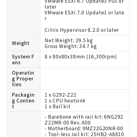
VMware ESXi 6.7 Update3 P03 or
later
VMware ESXi 7.0 Update1 or late
r
Citrix Hypervisor 8.2.0 or later
Net Weight: 29.5 kg
Weight
Gross Weight: 34.7 kg
System F
8 x 80x80x38mm (16,300rpm)
ans
Operatin
g Proper
ties
Packagin
1 x G292-Z22
g Conten
1 x CPU heatsink
t
1 x Rail kit
- Barebone with rail kit: 6NG292
Z22MR-00 Rev. A00
- Motherboard: 9MZ22G20NR-00
- Tool-less rail kit: 25HB2-A8610