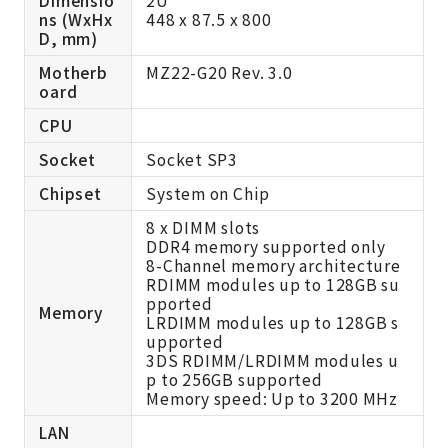
Dimensio
2U
ns (WxHx
448 x 87.5 x 800
D, mm)
Motherb
MZ22-G20 Rev. 3.0
oard
CPU
Socket
Socket SP3
Chipset
System on Chip
8 x DIMM slots
DDR4 memory supported only
8-Channel memory architecture
RDIMM modules up to 128GB su
pported
Memory
LRDIMM modules up to 128GB s
upported
3DS RDIMM/LRDIMM modules u
p to 256GB supported
Memory speed: Up to 3200 MHz
LAN