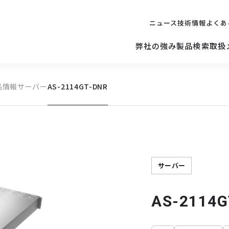
ニュース
技術情報
よくあ
弊社の強み
製品検索
取扱
品情報
サーバー
AS-2114GT-DNR
キッティング
ご購入を
検討されている方へ
修理サポ
サーバー
修理・交換・
保守の依頼
サーバーマザーボード
サーバー
AS-2114G