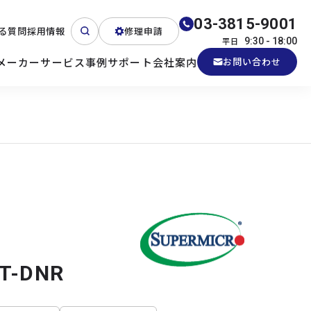
03-3815-9001
る質問
採用情報
修理申請
平日
9:30 - 18:00
メーカー
サービス
事例
サポート
会社案内
お問い合わせ
ート
テクニカルサポート
各種検証機貸出
産業用PC
よくある質問
電源 (Zippy)
T-DNR