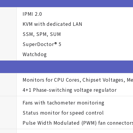
IPMI 2.0
KVM with dedicated LAN
SSM, SPM, SUM
SuperDoctor® 5
Watchdog
Monitors for CPU Cores, Chipset Voltages, M
4+1 Phase-switching voltage regulator
Fans with tachometer monitoring
Status monitor for speed control
Pulse Width Modulated (PWM) fan connector