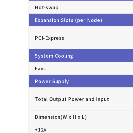
Hot-swap
Expansion Slots (per Node)
PCI-Express
System Cooling
Fans
Power Supply
Total Output Power and Input
Dimension(W x H x L)
+12V