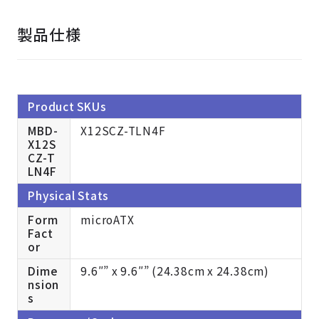
製品仕様
Product SKUs
MBD-
X12SCZ-TLN4F
X12S
CZ-T
LN4F
Physical Stats
Form
microATX
Fact
or
Dime
9.6″” x 9.6″” (24.38cm x 24.38cm)
nsion
s