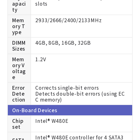
apaci
slots
ty
Mem
2933/2666/2400/2133MHz
ory T
ype
DIMM
4GB, 8GB, 16GB, 32GB
Sizes
Mem
1.2V
ory V
oltag
e
Error
Corrects single-bit errors
Dete
Detects double-bit errors (using EC
ction
C memory)
On-Board Devices
Chip
Intel® W480E
set
Intel® W480E controller for 4 SATA3
SATA