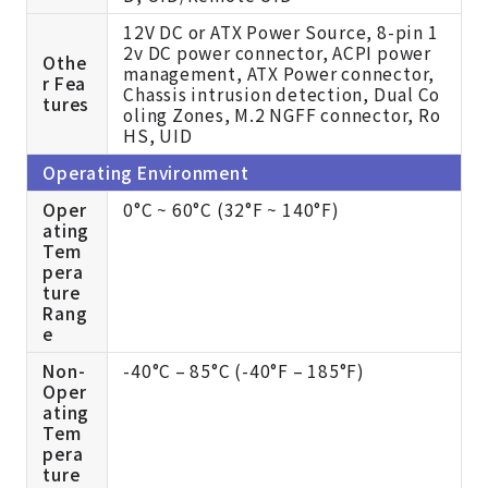
12V DC or ATX Power Source, 8-pin 1
2v DC power connector, ACPI power
Othe
management, ATX Power connector,
r Fea
Chassis intrusion detection, Dual Co
tures
oling Zones, M.2 NGFF connector, Ro
HS, UID
Operating Environment
Oper
0°C ~ 60°C (32°F ~ 140°F)
ating
Tem
pera
ture
Rang
e
Non-
-40°C – 85°C (-40°F – 185°F)
Oper
ating
Tem
pera
ture