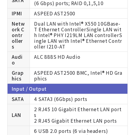
(6 Gbps) ports; RAID 0,1,5,10
IPMI
ASPEED AST2500
Netw
Dual LAN with Intel® X550 10GBase-
ork C
T Ethernet ControllerSingle LAN wit
ontr
h Intel® PHY I219LM LAN controllerS
oller
ingle LAN with Intel® Ethernet Contr
s
oller I210-AT
Audi
ALC 888S HD Audio
o
Grap
ASPEED AST2500 BMC, Intel® HD Gra
hics
phics
Input / Output
SATA
4 SATA3 (6Gbps) ports
2 RJ45 10 Gigabit Ethernet LAN port
LAN
s
2 RJ45 Gigabit Ethernet LAN ports
6 USB 2.0 ports (6 via headers)