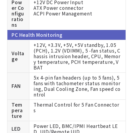
Pow
+12V DC Power Input
er Co
ATX Power connector
nfigu
ACPI Power Management
ratio
ns
PC Health Monitoring
+12V, +3.3V, +5V, +5V standby, 1.05
(PCH), 1.2V (VDIMM), 5 -fan status, C
Volta
hassis intrusion header, CPU, Memor
ge
y temperature, PCH temperature, V
BAT
5x 4-pin fan headers (up to 5 fans), 5
fans with tachometer status monitor
FAN
ing, Dual Cooling Zone, Fan speed co
ntrol
Tem
Thermal Control for 5 Fan Connector
pera
s
ture
Power LED, BMC/IPMI Heartbeat LE
LED
D, UID/Remote UID