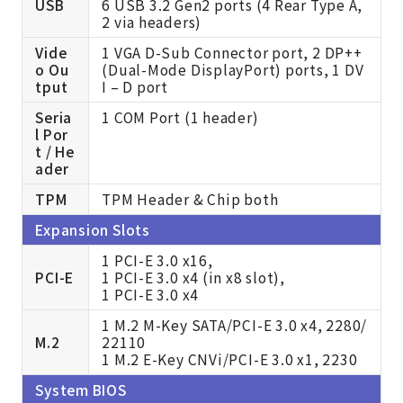
USB
6 USB 3.2 Gen2 ports (4 Rear Type A,
2 via headers)
Vide
1 VGA D-Sub Connector port, 2 DP++
o Ou
(Dual-Mode DisplayPort) ports, 1 DV
tput
I – D port
Seria
1 COM Port (1 header)
l Por
t / He
ader
TPM
TPM Header & Chip both
Expansion Slots
1 PCI-E 3.0 x16,
PCI-E
1 PCI-E 3.0 x4 (in x8 slot),
1 PCI-E 3.0 x4
1 M.2 M-Key SATA/PCI-E 3.0 x4, 2280/
M.2
22110
1 M.2 E-Key CNVi/PCI-E 3.0 x1, 2230
System BIOS