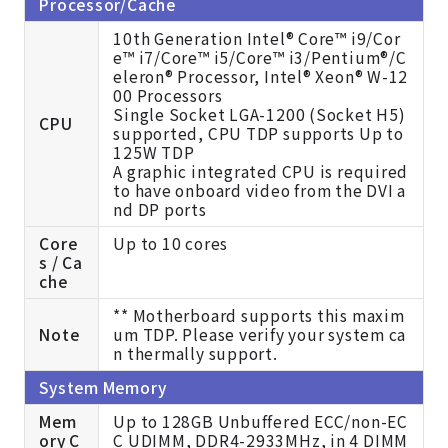
Processor/Cache
10th Generation Intel® Core™ i9/Cor
e™ i7/Core™ i5/Core™ i3/Pentium®/C
eleron® Processor, Intel® Xeon® W-12
00 Processors
Single Socket LGA-1200 (Socket H5)
CPU
supported, CPU TDP supports Up to
125W TDP
A graphic integrated CPU is required
to have onboard video from the DVI a
nd DP ports
Core
Up to 10 cores
s / Ca
che
** Motherboard supports this maxim
Note
um TDP. Please verify your system ca
n thermally support.
System Memory
Mem
Up to 128GB Unbuffered ECC/non-EC
ory C
C UDIMM, DDR4-2933MHz, in 4 DIMM