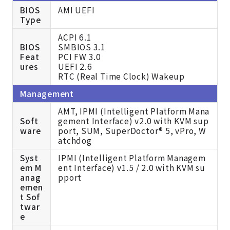
BIOS
AMI UEFI
Type
ACPI 6.1
BIOS
SMBIOS 3.1
Feat
PCI FW 3.0
ures
UEFI 2.6
RTC (Real Time Clock) Wakeup
Management
AMT, IPMI (Intelligent Platform Mana
Soft
gement Interface) v2.0 with KVM sup
ware
port, SUM, SuperDoctor® 5, vPro, W
atchdog
Syst
IPMI (Intelligent Platform Managem
em M
ent Interface) v1.5 / 2.0 with KVM su
anag
pport
emen
t Sof
twar
e