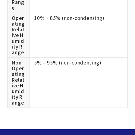
Rang
e
Oper
10% ~ 85% (non-condensing)
ating
Relat
ive H
umid
ity R
ange
Non-
5% – 95% (non-condensing)
Oper
ating
Relat
ive H
umid
ity R
ange