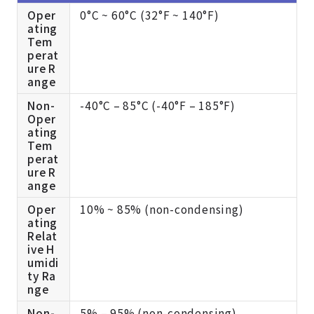
Oper
0°C ~ 60°C (32°F ~ 140°F)
ating
Tem
perat
ure R
ange
Non-
-40°C – 85°C (-40°F – 185°F)
Oper
ating
Tem
perat
ure R
ange
Oper
10% ~ 85% (non-condensing)
ating
Relat
ive H
umidi
ty Ra
nge
Non-
5% – 95% (non-condensing)