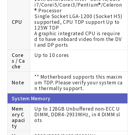
i7/Corei5/Corei3/Pentium®/Celeron
® Processor
Single Socket LGA-1200 (Socket H5)
CPU
supported, CPU TDP support Up to
125W TDP
A graphic integrated CPU is require
d to have onboard video from the DV
I and DP ports
Core
Up to 10 cores
s / Ca
che
** Motherboard supports this maxim
Note
um TDP. Please verify your system ca
n thermally support.
System Memory
Mem
Up to 128GB Unbuffered non-ECC U
ory C
DIMM, DDR4-2933MHz, in 4 DIMM sl
apaci
ots
ty