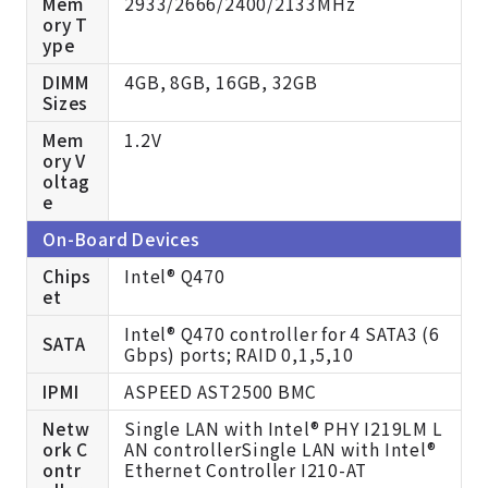
Mem
2933/2666/2400/2133MHz
ory T
ype
DIMM
4GB, 8GB, 16GB, 32GB
Sizes
Mem
1.2V
ory V
oltag
e
On-Board Devices
Chips
Intel® Q470
et
Intel® Q470 controller for 4 SATA3 (6
SATA
Gbps) ports; RAID 0,1,5,10
IPMI
ASPEED AST2500 BMC
Netw
Single LAN with Intel® PHY I219LM L
ork C
AN controllerSingle LAN with Intel®
ontr
Ethernet Controller I210-AT