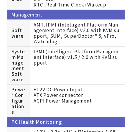
RTC (Real Time Clock) Wakeup
Management
AMT, IPMI (Intelligent Platform Man
Soft
agement Interface) v2.0 with KVM su
ware
pport, SUM, SuperDoctor® 5, vPro,
Watchdog
Syste
IPMI (Intelligent Platform Managem
m Ma
ent Interface) v1.5 / 2.0 with KVM su
nage
pport
ment
Soft
ware
Powe
+12V DC Power Input
r Con
ATX Power connector
figur
ACPI Power Management
ation
s
PC Health Monitoring
+12V, +3.3V, +5V, +5V standby, 1.05