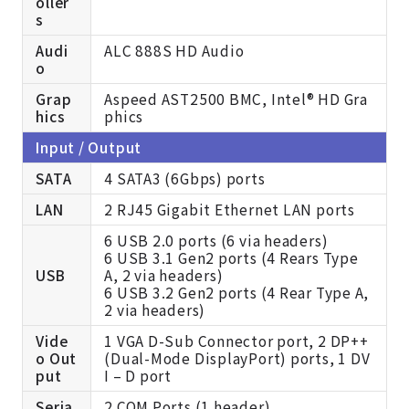
oller
s
Audi
ALC 888S HD Audio
o
Grap
Aspeed AST2500 BMC, Intel® HD Gra
hics
phics
Input / Output
SATA
4 SATA3 (6Gbps) ports
LAN
2 RJ45 Gigabit Ethernet LAN ports
6 USB 2.0 ports (6 via headers)
6 USB 3.1 Gen2 ports (4 Rears Type
USB
A, 2 via headers)
6 USB 3.2 Gen2 ports (4 Rear Type A,
2 via headers)
Vide
1 VGA D-Sub Connector port, 2 DP++
o Out
(Dual-Mode DisplayPort) ports, 1 DV
put
I – D port
Seria
2 COM Ports (1 header)