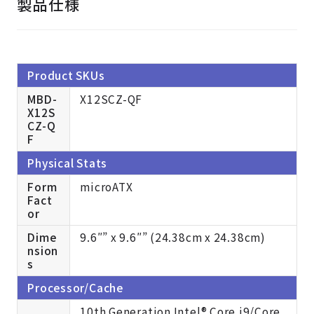
製品仕様
Product SKUs
MBD-
X12SCZ-QF
X12S
CZ-Q
F
Physical Stats
Form
microATX
Fact
or
Dime
9.6″” x 9.6″” (24.38cm x 24.38cm)
nsion
s
Processor/Cache
10th Generation Intel® Core i9/Core