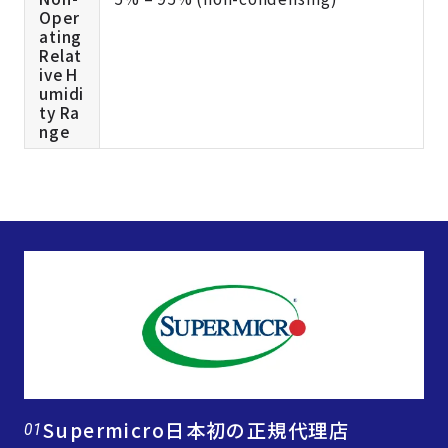
Oper
ating
Relat
ive H
umidi
ty Ra
nge
Supermicro日本初の正規代理店
01