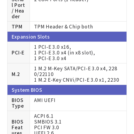
l Port
/ Hea
der
TPM
TPM Header & Chip both
Expansion Slots
1 PCI-E 3.0 x16,
PCI-E
1 PCI-E 3.0 x4 (in x8 slot),
1 PCI-E 3.0 x4
1 M.2 M-Key SATA/PCI-E 3.0 x4, 228
M.2
0/22110
1 M.2 E-Key CNVi/PCI-E 3.0 x1, 2230
System BIOS
BIOS
AMI UEFI
Type
ACPI 6.1
BIOS
SMBIOS 3.1
Feat
PCI FW 3.0
ures
UEFI 2.6