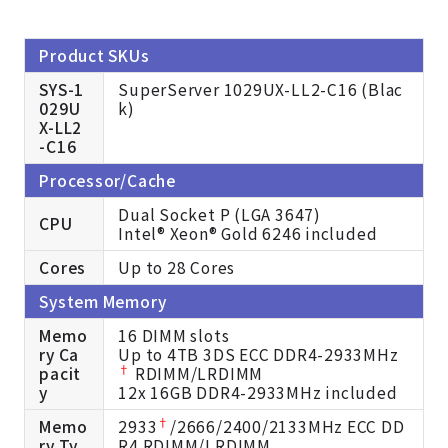
Product SKUs
SYS-1
SuperServer 1029UX-LL2-C16 (Blac
029U
k)
X-LL2
-C16
Processor/Cache
Dual Socket P (LGA 3647)
CPU
Intel® Xeon® Gold 6246 included
Cores
Up to 28 Cores
System Memory
Memo
16 DIMM slots
ry Ca
Up to 4TB 3DS ECC DDR4-2933MHz
†
pacit
RDIMM/LRDIMM
y
12x 16GB DDR4-2933MHz included
†
Memo
2933
/2666/2400/2133MHz ECC DD
ry Ty
R4 RDIMM/LRDIMM