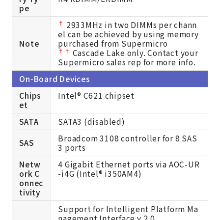
pe
†
2933MHz in two DIMMs per chann
el can be achieved by using memory
Note
purchased from Supermicro
††
Cascade Lake only. Contact your
Supermicro sales rep for more info.
On-Board Devices
Chips
Intel® C621 chipset
et
SATA
SATA3 (disabled)
Broadcom 3108 controller for 8 SAS
SAS
3 ports
Netw
4 Gigabit Ethernet ports via AOC-UR
ork C
-i4G (Intel® i350AM4)
onnec
tivity
Support for Intelligent Platform Ma
nagement Interface v.2.0