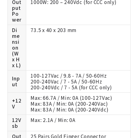
Out
1000W: 200 – 240Vdc (for CCC only)
put
Po
wer
Di
73.5 x 40 x 203 mm
me
nsi
on
(W
x H
x L)
100-127Vac / 9.8 - 7A / 50-60Hz
Inp
200-240Vac / 7 - 5A / 50-60Hz
ut
200-240Vdc / 7 - 5A (for CCC only)
Max: 66.7A / Min: 0A (100-127Vac)
+12
Max: 83A / Min: 0A (200-240Vac)
V
Max: 83A / Min: 0A (200-240Vdc)
12V
Max: 2.1A / Min: 0A
sb
Out
25 Pairs Gold Finger Connector