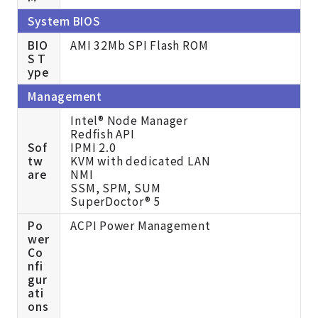
System BIOS
BIO
AMI 32Mb SPI Flash ROM
S T
ype
Management
Intel® Node Manager
Redfish API
Sof
IPMI 2.0
tw
KVM with dedicated LAN
are
NMI
SSM, SPM, SUM
SuperDoctor® 5
Po
ACPI Power Management
wer
Co
nfi
gur
ati
ons