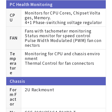
PC Health Monitoring
Monitors for CPU Cores, Chipset Volta
CP
ges, Memory.
U
4+1 Phase-switching voltage regulator
Fans with tachometer monitoring
Status monitor for speed control
FAN
Pulse Width Modulated (PWM) fan con
nectors
Te
Monitoring for CPU and chassis enviro
mp
nment
era
Thermal Control for fan connectors
tur
e
Chassis
For
2U Rackmount
m F
act
or