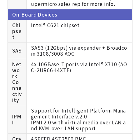
upermicro sales rep for more info.
On-Board Devices
Chi
Intel® C621 chipset
pse
t
SAS3 (12Gbps) via expander + Broadco
SAS
m 3108/3008 AOC
Net
4x 10GBase-T ports via Intel® X710 (AO
wo
C-2UR66-i4XTF)
rk
Co
nne
ctiv
ity
Support for Intelligent Platform Mana
IPM
gement Interface v.2.0
I
IPMI 2.0 with virtual media over LAN a
nd KVM-over-LAN support
Gra
ASPEED AST2500 BMC