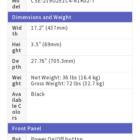
Mo
CSE-219U2E1C4-R1K02-T
del
Dimensions and Weight
Wid
17.2" (437mm)
th
Hei
3.5" (89mm)
ght
De
27.76" (705.3mm)
pth
Wei
Net Weight: 36 lbs (16.4 kg)
ght
Gross Weight: 72 lbs (32.7 kg)
Ava
Black
ilab
le C
olo
rs
Front Panel
But
Power On/Off button