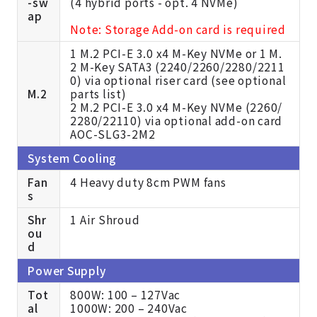
-sw
(4 hybrid ports - opt. 4 NVMe)
ap
Note: Storage Add-on card is required
1 M.2 PCI-E 3.0 x4 M-Key NVMe or 1 M.
2 M-Key SATA3 (2240/2260/2280/2211
0) via optional riser card (see optional
M.2
parts list)
2 M.2 PCI-E 3.0 x4 M-Key NVMe (2260/
2280/22110) via optional add-on card
AOC-SLG3-2M2
System Cooling
Fan
4 Heavy duty 8cm PWM fans
s
Shr
1 Air Shroud
ou
d
Power Supply
Tot
800W: 100 – 127Vac
al
1000W: 200 – 240Vac