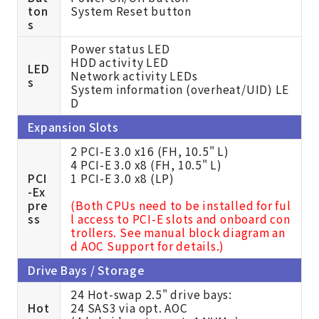
ton
System Reset button
s
Power status LED
HDD activity LED
LED
Network activity LEDs
s
System information (overheat/UID) LE
D
Expansion Slots
2 PCI-E 3.0 x16 (FH, 10.5" L)
4 PCI-E 3.0 x8 (FH, 10.5" L)
PCI
1 PCI-E 3.0 x8 (LP)
-Ex
pre
(Both CPUs need to be installed for ful
ss
l access to PCI-E slots and onboard con
trollers. See manual block diagram an
d AOC Support for details.)
Drive Bays / Storage
24 Hot-swap 2.5" drive bays:
Hot
24 SAS3 via opt. AOC