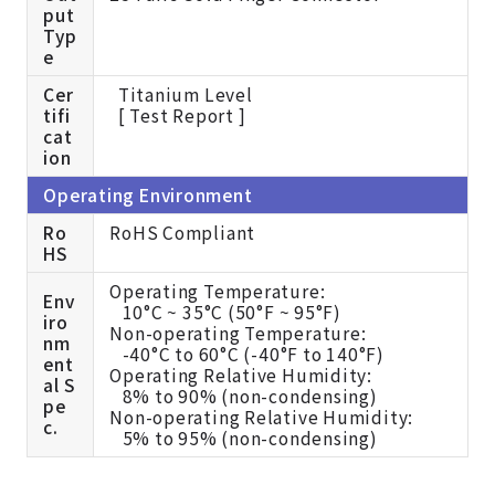
put
Typ
e
Cer
Titanium Level
tifi
[ Test Report ]
cat
ion
Operating Environment
Ro
RoHS Compliant
HS
Operating Temperature:
Env
10°C ~ 35°C (50°F ~ 95°F)
iro
Non-operating Temperature:
nm
-40°C to 60°C (-40°F to 140°F)
ent
Operating Relative Humidity:
al S
8% to 90% (non-condensing)
pe
Non-operating Relative Humidity:
c.
5% to 95% (non-condensing)