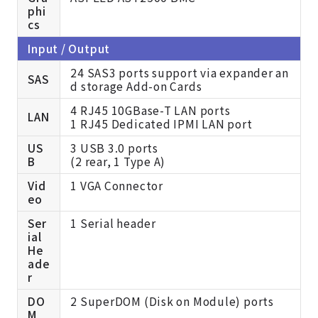
phi
cs
Input / Output
24 SAS3 ports support via expander an
SAS
d storage Add-on Cards
4 RJ45 10GBase-T LAN ports
LAN
1 RJ45 Dedicated IPMI LAN port
US
3 USB 3.0 ports
B
(2 rear, 1 Type A)
Vid
1 VGA Connector
eo
Ser
1 Serial header
ial
He
ade
r
DO
2 SuperDOM (Disk on Module) ports
M