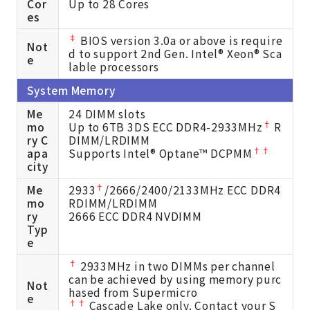
Cor
Up to 28 Cores
es
‡
BIOS version 3.0a or above is require
Not
d to support 2nd Gen. Intel® Xeon® Sca
e
lable processors
System Memory
Me
24 DIMM slots
†
mo
Up to 6TB 3DS ECC DDR4-2933MHz
R
ry C
DIMM/LRDIMM
††
apa
Supports Intel® Optane™ DCPMM
city
†
Me
2933
/2666/2400/2133MHz ECC DDR4
mo
RDIMM/LRDIMM
ry
2666 ECC DDR4 NVDIMM
Typ
e
†
2933MHz in two DIMMs per channel
can be achieved by using memory purc
Not
hased from Supermicro
e
††
Cascade Lake only. Contact your S