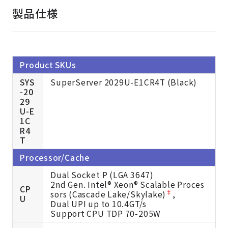
製品仕様
Product SKUs
SYS
SuperServer 2029U-E1CR4T (Black)
-20
29
U-E
1C
R4
T
Processor/Cache
Dual Socket P (LGA 3647)
2nd Gen. Intel® Xeon® Scalable Proces
CP
‡
sors (Cascade Lake/Skylake)
,
U
Dual UPI up to 10.4GT/s
Support CPU TDP 70-205W