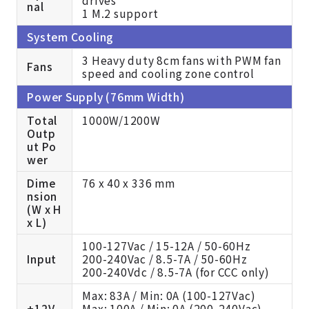
nal
1 M.2 support
System Cooling
3 Heavy duty 8cm fans with PWM fan
Fans
speed and cooling zone control
Power Supply (76mm Width)
Total
1000W/1200W
Outp
ut Po
wer
Dime
76 x 40 x 336 mm
nsion
(W x H
x L)
100-127Vac / 15-12A / 50-60Hz
Input
200-240Vac / 8.5-7A / 50-60Hz
200-240Vdc / 8.5-7A (for CCC only)
Max: 83A / Min: 0A (100-127Vac)
+12V
Max: 100A / Min: 0A (200-240Vac)