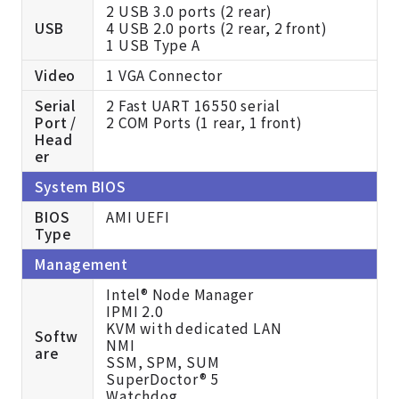
2 USB 3.0 ports (2 rear)
USB
4 USB 2.0 ports (2 rear, 2 front)
1 USB Type A
Video
1 VGA Connector
Serial
2 Fast UART 16550 serial
Port /
2 COM Ports (1 rear, 1 front)
Head
er
System BIOS
BIOS
AMI UEFI
Type
Management
Intel® Node Manager
IPMI 2.0
KVM with dedicated LAN
Softw
NMI
are
SSM, SPM, SUM
SuperDoctor® 5
Watchdog