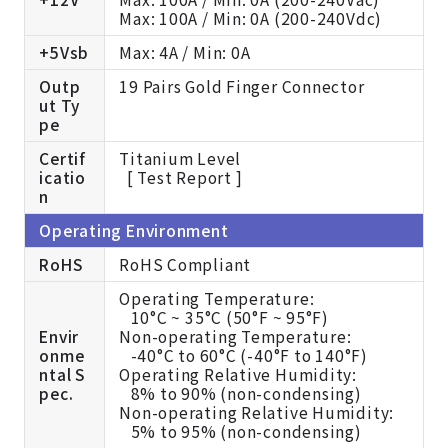
Max: 100A / Min: 0A (200-240Vdc)
+5Vsb
Max: 4A / Min: 0A
Outp
19 Pairs Gold Finger Connector
ut Ty
pe
Certif
Titanium Level
icatio
[ Test Report ]
n
Operating Environment
RoHS
RoHS Compliant
Operating Temperature:
10°C ~ 35°C (50°F ~ 95°F)
Envir
Non-operating Temperature:
onme
-40°C to 60°C (-40°F to 140°F)
ntal S
Operating Relative Humidity:
pec.
8% to 90% (non-condensing)
Non-operating Relative Humidity:
5% to 95% (non-condensing)