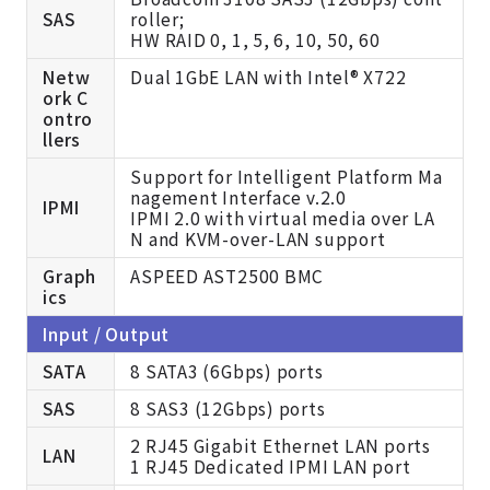
SAS
roller;
HW RAID 0, 1, 5, 6, 10, 50, 60
Netw
Dual 1GbE LAN with Intel® X722
ork C
ontro
llers
Support for Intelligent Platform Ma
nagement Interface v.2.0
IPMI
IPMI 2.0 with virtual media over LA
N and KVM-over-LAN support
Graph
ASPEED AST2500 BMC
ics
Input / Output
SATA
8 SATA3 (6Gbps) ports
SAS
8 SAS3 (12Gbps) ports
2 RJ45 Gigabit Ethernet LAN ports
LAN
1 RJ45 Dedicated IPMI LAN port