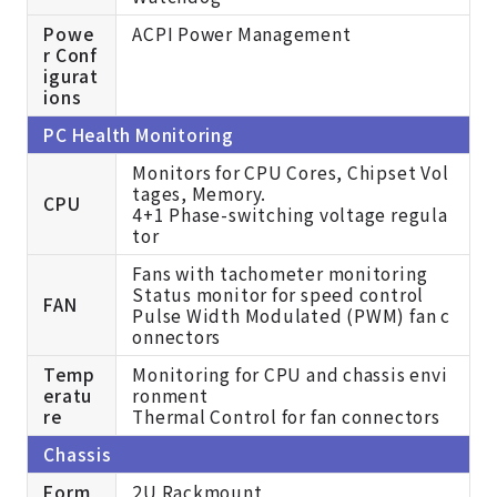
Powe
ACPI Power Management
r Conf
igurat
ions
PC Health Monitoring
Monitors for CPU Cores, Chipset Vol
tages, Memory.
CPU
4+1 Phase-switching voltage regula
tor
Fans with tachometer monitoring
Status monitor for speed control
FAN
Pulse Width Modulated (PWM) fan c
onnectors
Temp
Monitoring for CPU and chassis envi
eratu
ronment
re
Thermal Control for fan connectors
Chassis
Form
2U Rackmount