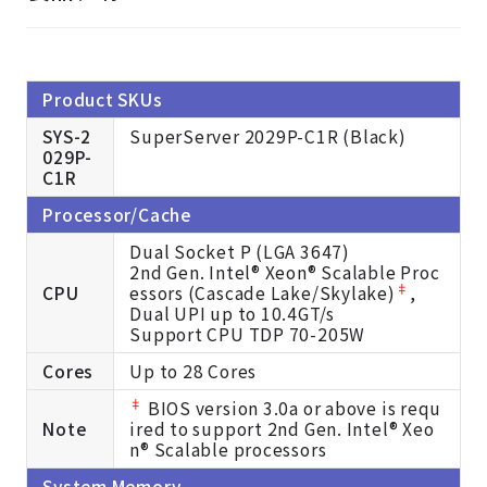
Product SKUs
SYS-2
SuperServer 2029P-C1R (Black)
029P-
C1R
Processor/Cache
Dual Socket P (LGA 3647)
2nd Gen. Intel® Xeon® Scalable Proc
‡
CPU
essors (Cascade Lake/Skylake)
,
Dual UPI up to 10.4GT/s
Support CPU TDP 70-205W
Cores
Up to 28 Cores
‡
BIOS version 3.0a or above is requ
Note
ired to support 2nd Gen. Intel® Xeo
n® Scalable processors
System Memory