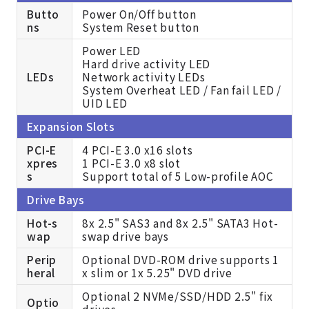
Butto
Power On/Off button
ns
System Reset button
Power LED
Hard drive activity LED
LEDs
Network activity LEDs
System Overheat LED / Fan fail LED /
UID LED
Expansion Slots
PCI-E
4 PCI-E 3.0 x16 slots
xpres
1 PCI-E 3.0 x8 slot
s
Support total of 5 Low-profile AOC
Drive Bays
Hot-s
8x 2.5" SAS3 and 8x 2.5" SATA3 Hot-
wap
swap drive bays
Perip
Optional DVD-ROM drive supports 1
heral
x slim or 1x 5.25" DVD drive
Optional 2 NVMe/SSD/HDD 2.5" fix
Optio
drives