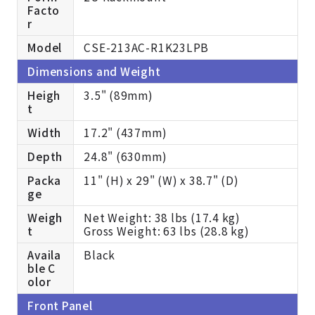
Facto
r
Model
CSE-213AC-R1K23LPB
Dimensions and Weight
Heigh
3.5" (89mm)
t
Width
17.2" (437mm)
Depth
24.8" (630mm)
Packa
11" (H) x 29" (W) x 38.7" (D)
ge
Weigh
Net Weight: 38 lbs (17.4 kg)
t
Gross Weight: 63 lbs (28.8 kg)
Availa
Black
ble C
olor
Front Panel