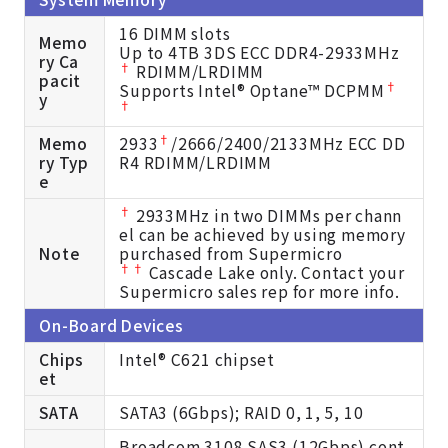
16 DIMM slots
Memo
Up to 4TB 3DS ECC DDR4-2933MHz
ry Ca
†
RDIMM/LRDIMM
pacit
†
Supports Intel® Optane™ DCPMM
y
†
†
Memo
2933
/2666/2400/2133MHz ECC DD
ry Typ
R4 RDIMM/LRDIMM
e
†
2933MHz in two DIMMs per chann
el can be achieved by using memory
Note
purchased from Supermicro
††
Cascade Lake only. Contact your
Supermicro sales rep for more info.
On-Board Devices
Chips
Intel® C621 chipset
et
SATA
SATA3 (6Gbps); RAID 0, 1, 5, 10
Broadcom 3108 SAS3 (12Gbps) cont