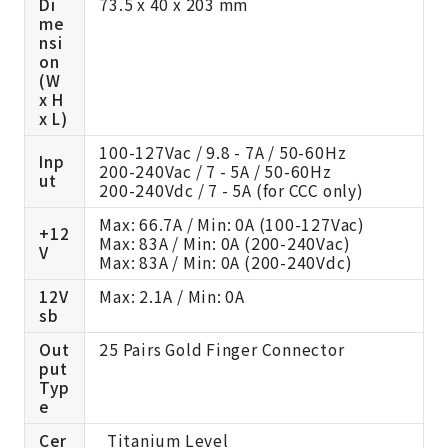
Di
73.5 x 40 x 203 mm
me
nsi
on
(W
x H
x L)
100-127Vac / 9.8 - 7A / 50-60Hz
Inp
200-240Vac / 7 - 5A / 50-60Hz
ut
200-240Vdc / 7 - 5A (for CCC only)
Max: 66.7A / Min: 0A (100-127Vac)
+12
Max: 83A / Min: 0A (200-240Vac)
V
Max: 83A / Min: 0A (200-240Vdc)
12V
Max: 2.1A / Min: 0A
sb
Out
25 Pairs Gold Finger Connector
put
Typ
e
Cer
Titanium Level