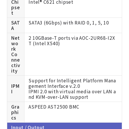
Chi
Intel® C621 chipset
pse
t
SAT
SATA3 (6Gbps) with RAID 0, 1, 5, 10
A
Net
2 10GBase-T ports via AOC-2UR68-I2X
wo
T (Intel X540)
rk
Co
nne
ctiv
ity
Support for Intelligent Platform Mana
IPM
gement Interface v.2.0
I
IPMI 2.0 with virtual media over LAN a
nd KVM-over-LAN support
Gra
ASPEED AST2500 BMC
phi
cs
Input / Output