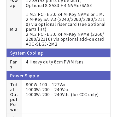
-sw
12 SATA3 ports by default;
ap
Optional 8 SAS3 + 4 NVMe/SAS3
1 M.2 PCI-E 3.0 x4 M-Key NVMe or 1 M.
2 M-Key SATA3 (2240/2260/2280/2211
0) via optional riser card (see optional
M.2
parts list)
2 M.2 PCI-E 3.0 x4 M-Key NVMe (2260/
2280/22110) via optional add-on card
AOC-SLG3-2M2
System Cooling
Fan
4 Heavy duty 8cm PWM fans
s
Power Supply
Tot
800W: 100 – 127Vac
al
1000W: 200 – 240Vac
Out
1000W: 200 – 240Vdc (for CCC only)
put
Po
wer