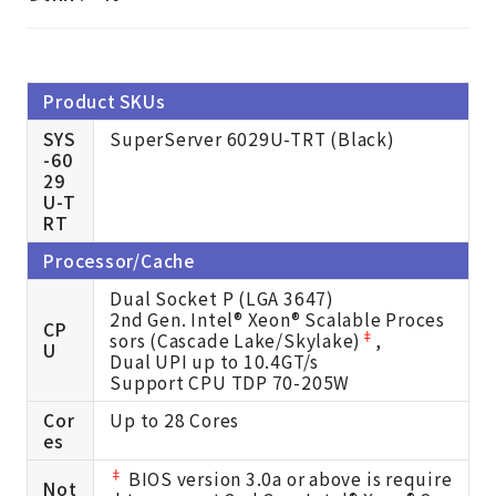
Product SKUs
SYS
SuperServer 6029U-TRT (Black)
-60
29
U-T
RT
Processor/Cache
Dual Socket P (LGA 3647)
2nd Gen. Intel® Xeon® Scalable Proces
CP
‡
sors (Cascade Lake/Skylake)
,
U
Dual UPI up to 10.4GT/s
Support CPU TDP 70-205W
Cor
Up to 28 Cores
es
‡
BIOS version 3.0a or above is require
Not