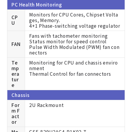
PC Health Monitoring
Monitors for CPU Cores, Chipset Volta
CP
ges, Memory.
U
4+1 Phase-switching voltage regulator
Fans with tachometer monitoring
Status monitor for speed control
FAN
Pulse Width Modulated (PWM) fan con
nectors
Te
Monitoring for CPU and chassis enviro
mp
nment
era
Thermal Control for fan connectors
tur
e
Chassis
For
2U Rackmount
m F
act
or
Mo
CSE-829U2AC4-R1K02-T