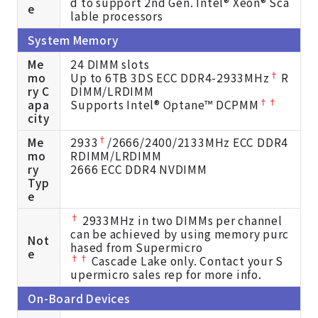
d to support 2nd Gen. Intel® Xeon® Sca
e
lable processors
System Memory
Me
24 DIMM slots
†
mo
Up to 6TB 3DS ECC DDR4-2933MHz
R
ry C
DIMM/LRDIMM
††
apa
Supports Intel® Optane™ DCPMM
city
†
Me
2933
/2666/2400/2133MHz ECC DDR4
mo
RDIMM/LRDIMM
ry
2666 ECC DDR4 NVDIMM
Typ
e
†
2933MHz in two DIMMs per channel
can be achieved by using memory purc
Not
hased from Supermicro
e
††
Cascade Lake only. Contact your S
upermicro sales rep for more info.
On-Board Devices