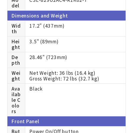
del
Dimensions and Weight
Wid
17.2" (437mm)
th
Hei
3.5" (89mm)
ght
De
28.46" (723mm)
pth
Wei
Net Weight: 36 lbs (16.4 kg)
ght
Gross Weight: 72 lbs (32.7 kg)
Ava
Black
ilab
le C
olo
rs
Front Panel
But
Power On/Off button