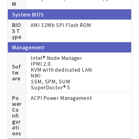
M
System BIOS
BIO
AMI 32Mb SPI Flash ROM
S T
ype
Management
Intel® Node Manager
IPMI 2.0
Sof
KVM with dedicated LAN
tw
NMI
are
SSM, SPM, SUM
SuperDoctor® 5
Po
ACPI Power Management
wer
Co
nfi
gur
ati
ons