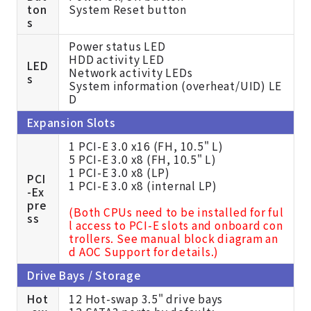
ton
System Reset button
s
Power status LED
HDD activity LED
LED
Network activity LEDs
s
System information (overheat/UID) LE
D
Expansion Slots
1 PCI-E 3.0 x16 (FH, 10.5" L)
5 PCI-E 3.0 x8 (FH, 10.5" L)
1 PCI-E 3.0 x8 (LP)
PCI
1 PCI-E 3.0 x8 (internal LP)
-Ex
pre
(Both CPUs need to be installed for ful
ss
l access to PCI-E slots and onboard con
trollers. See manual block diagram an
d AOC Support for details.)
Drive Bays / Storage
Hot
12 Hot-swap 3.5" drive bays