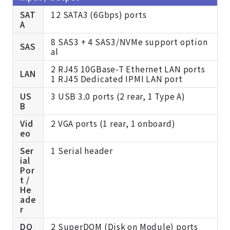
SAT
12 SATA3 (6Gbps) ports
A
8 SAS3 + 4 SAS3/NVMe support option
SAS
al
2 RJ45 10GBase-T Ethernet LAN ports
LAN
1 RJ45 Dedicated IPMI LAN port
US
3 USB 3.0 ports (2 rear, 1 Type A)
B
Vid
2 VGA ports (1 rear, 1 onboard)
eo
Ser
1 Serial header
ial
Por
t /
He
ade
r
DO
2 SuperDOM (Disk on Module) ports