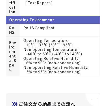
tifi
[ Test Report ]
cat
ion
Operating Environment
Ro
RoHS Compliant
HS
Operating Temperature:
Env
10°C ~ 35°C (50°F ~ 95°F)
iro
Non-operating Temperature:
nm
-40°C to 60°C (-40°F to 140°F)
ent
Operating Relative Humidity:
al S
8% to 90% (non-condensing)
pe
Non-operating Relative Humidity:
c.
5% to 95% (non-condensing)
ご注文から納品までの流れ