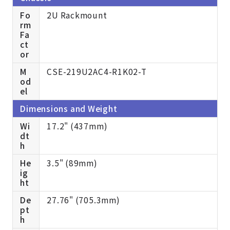
Fo
2U Rackmount
rm
Fa
ct
or
M
CSE-219U2AC4-R1K02-T
od
el
Dimensions and Weight
Wi
17.2" (437mm)
dt
h
He
3.5" (89mm)
ig
ht
De
27.76" (705.3mm)
pt
h