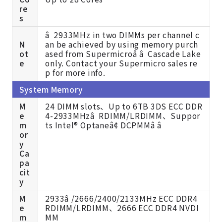
re
s
â 2933MHz in two DIMMs per channel c
N
an be achieved by using memory purch
ot
ased from Supermicroâ â Cascade Lake
e
only. Contact your Supermicro sales re
p for more info.
System Memory
M
24 DIMM slots、Up to 6TB 3DS ECC DDR
e
4-2933MHzâ RDIMM/LRDIMM、Suppor
m
ts Intel® Optaneâ¢ DCPMMâ â
or
y
Ca
pa
cit
y
M
2933â /2666/2400/2133MHz ECC DDR4
e
RDIMM/LRDIMM、2666 ECC DDR4 NVDI
m
MM