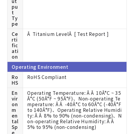
ut
pu
t
Ty
pe
Ce
Â Titanium LevelÂ [ Test Report ]
rti
fic
ati
on
Operating Environment
Ro
RoHS Compliant
HS
En
Operating Temperature: Â Â 10Â°C ~ 35
vir
Â°C (50Â°F ~ 95Â°F)、Non-operating Te
on
mperature: Â Â -40Â°C to 60Â°C (-40Â°F
m
to 140Â°F)、Operating Relative Humidi
en
ty: Â Â 8% to 90% (non-condensing)、N
tal
on-operating Relative Humidity: Â Â
Sp
5% to 95% (non-condensing)
e