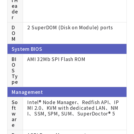
l H
ea
de
r
D
2 SuperDOM (Disk on Module) ports
O
M
System BIOS
BI
AMI 32Mb SPI Flash ROM
O
S
Ty
pe
Management
So
Intel® Node Manager、Redfish API、IP
ft
MI 2.0、KVM with dedicated LAN、NM
w
I、SSM, SPM, SUM、SuperDoctor® 5
ar
e