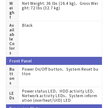
W
Net Weight: 36 lbs (16.4 kg)、Gross Wei
ei
ght: 72 lbs (32.7 kg)
gh
t
Av
Black
ail
ab
le
Co
lor
s
Front Panel
Bu
Power On/Off button、System Reset bu
tt
tton
on
s
Power status LED、HDD activity LED、
LE
Network activity LEDs、System inform
Ds
ation (overheat/UID) LED