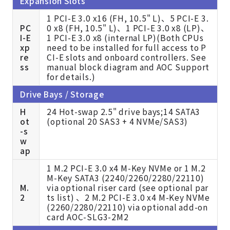
Expansion Slots
1 PCI-E 3.0 x16 (FH, 10.5" L)、5 PCI-E 3.
PC
0 x8 (FH, 10.5" L)、1 PCI-E 3.0 x8 (LP)、
I-E
1 PCI-E 3.0 x8 (internal LP)(Both CPUs
xp
need to be installed for full access to P
re
CI-E slots and onboard controllers. See
ss
manual block diagram and AOC Support
for details.)
Drive Bays / Storage
H
24 Hot-swap 2.5" drive bays;14 SATA3
ot
(optional 20 SAS3 + 4 NVMe/SAS3)
-s
w
ap
1 M.2 PCI-E 3.0 x4 M-Key NVMe or 1 M.2
M-Key SATA3 (2240/2260/2280/22110)
M.
via optional riser card (see optional par
2
ts list) 、2 M.2 PCI-E 3.0 x4 M-Key NVMe
(2260/2280/22110) via optional add-on
card AOC-SLG3-2M2