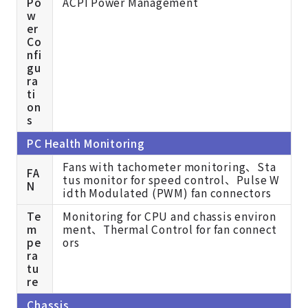
Po
ACPI Power Management
w
er
Co
nfi
gu
ra
ti
on
s
PC Health Monitoring
Fans with tachometer monitoring、Sta
FA
tus monitor for speed control、Pulse W
N
idth Modulated (PWM) fan connectors
Te
Monitoring for CPU and chassis environ
m
ment、Thermal Control for fan connect
pe
ors
ra
tu
re
Chassis