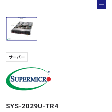
製品検索
取扱メーカー
サービス
事例
サーバー
サポート
会社案内
ニュース
技術情報
SYS-2029U-TR4