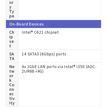
or
y
Ty
pe
On-Board Devices
Ch
Intel® C621 chipset
ip
se
t
SA
14 SATA3 (6Gbps) ports
TA
Ne
4x 1GbE LAN ports via Intel® i350 (AOC-
tw
2UR68-i4G)
or
k
Co
nn
ec
tiv
ity