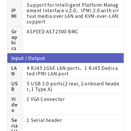
Support for Intelligent Platform Manag
IP
ement Interface v.2.0、IPMI 2.0 with vir
MI
tual media over LAN and KVM-over-LAN
support
Gr
ASPEED AST2500 BMC
ap
hi
cs
Input / Output
LA
4 RJ45 1GbE LAN ports、1 RJ45 Dedica
N
ted IPMI LAN port
US
5 USB 3.0 ports(2 rear, 2 onboard heade
B
r, 1 Type A)
Vi
1 VGA Connector
de
o
Se
1 Serial header
ria