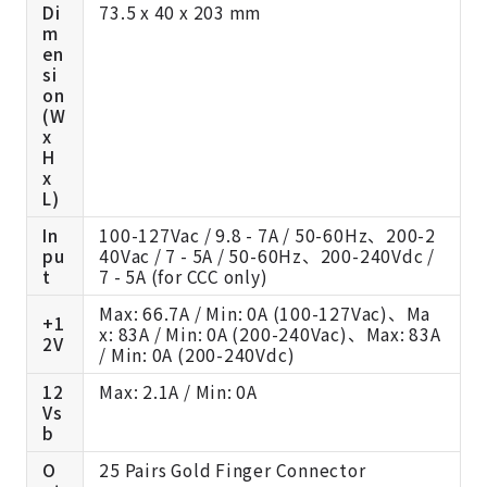
Di
73.5 x 40 x 203 mm
m
en
si
on
(W
x
H
x
L)
In
100-127Vac / 9.8 - 7A / 50-60Hz、200-2
pu
40Vac / 7 - 5A / 50-60Hz、200-240Vdc /
t
7 - 5A (for CCC only)
Max: 66.7A / Min: 0A (100-127Vac)、Ma
+1
x: 83A / Min: 0A (200-240Vac)、Max: 83A
2V
/ Min: 0A (200-240Vdc)
12
Max: 2.1A / Min: 0A
Vs
b
O
25 Pairs Gold Finger Connector