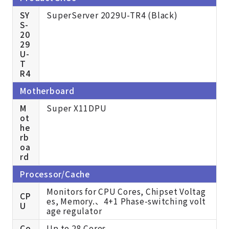
SY
SuperServer 2029U-TR4 (Black)
S-
20
29
U-
T
R4
Motherboard
M
Super X11DPU
ot
he
rb
oa
rd
Processor/Cache
Monitors for CPU Cores, Chipset Voltag
CP
es, Memory.、4+1 Phase-switching volt
U
age regulator
Co
Up to 28 Cores