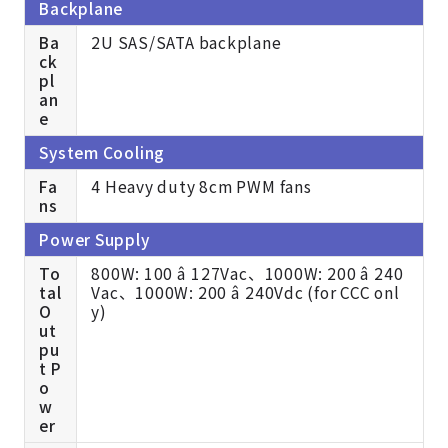
Backplane
Ba
2U SAS/SATA backplane
ck
pl
an
e
System Cooling
Fa
4 Heavy duty 8cm PWM fans
ns
Power Supply
To
800W: 100 â 127Vac、1000W: 200 â 240
tal
Vac、1000W: 200 â 240Vdc (for CCC onl
O
y)
ut
pu
t P
o
w
er