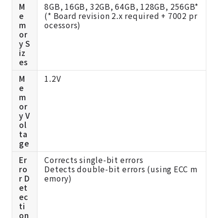
M
8GB, 16GB, 32GB, 64GB, 128GB, 256GB
*
e
(
* Board revision 2.x required + 7002 pr
m
ocessors)
or
y S
iz
es
M
1.2V
e
m
or
y V
ol
ta
ge
Er
Corrects single-bit errors
ro
Detects double-bit errors (using ECC m
r D
emory)
et
ec
ti
on