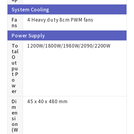
System Cooling
Fa
4 Heavy duty 8cm PWM fans
ns
Power Supply
To
1200W/1800W/1980W/2090/2200W
tal
O
ut
pu
t P
o
w
er
Di
45 x 40 x 480 mm
m
en
si
on
(W