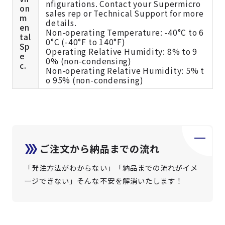
nfigurations. Contact your Supermicro
on
sales rep or Technical Support for more
m
details.
en
Non-operating Temperature: -40°C to 6
tal
0°C (-40°F to 140°F)
Sp
Operating Relative Humidity: 8% to 9
e
0% (non-condensing)
c.
Non-operating Relative Humidity: 5% t
o 95% (non-condensing)
ご注文から納品までの流れ
「発注方法がわからない」「納品までの流れがイメ
ージできない」そんな不安を解消いたします！