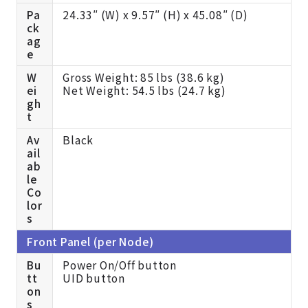
Pa
24.33″ (W) x 9.57″ (H) x 45.08″ (D)
ck
ag
e
W
Gross Weight: 85 lbs (38.6 kg)
ei
Net Weight: 54.5 lbs (24.7 kg)
gh
t
Av
Black
ail
ab
le
Co
lor
s
Front Panel (per Node)
Bu
Power On/Off button
tt
UID button
on
s