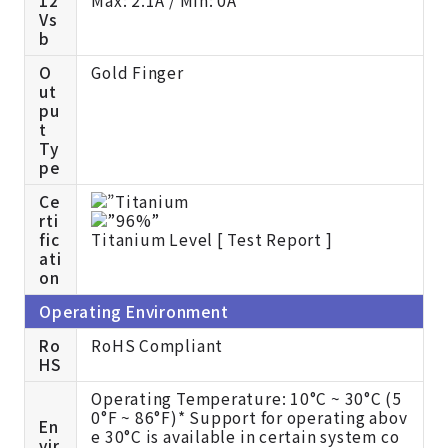
12
Max: 2.1A / Min: 0A
Vs
b
O
Gold Finger
ut
pu
t
Ty
pe
Ce
rti
fic
Titanium Level [
Test Report ]
ati
on
Operating Environment
Ro
RoHS Compliant
HS
Operating Temperature: 10°C ~ 30°C (5
0°F ~ 86°F)
* Support for operating abov
En
e 30°C is available in certain system co
vir