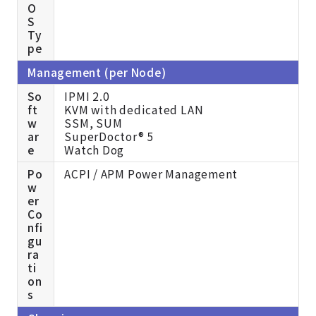
O
S
Ty
pe
Management (per Node)
So
IPMI 2.0
ft
KVM with dedicated LAN
w
SSM,
SUM
ar
SuperDoctor® 5
e
Watch Dog
Po
ACPI / APM Power Management
w
er
Co
nfi
gu
ra
ti
on
s