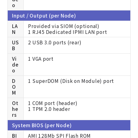
o
Input / Output (per Node)
LA
Provided via SIOM (optional)
N
1 RJ45 Dedicated IPMI LAN port
US
2 USB 3.0 ports (rear)
B
Vi
1 VGA port
de
o
D
1 Super
DOM (Disk on Module) port
O
M
Ot
1 COM port (header)
he
1 TPM 2.0 header
rs
System BIOS (per Node)
BI
AMI 128Mb SPI Flash ROM