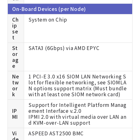
On-Board Devices (per Node)
Ch
System on Chip
ip
se
t
St
SATA3 (6Gbps) via AMD EPYC
or
ag
e
Ne
1 PCI-E 3.0 x16 SIOM LAN Networking S
tw
lot for flexible networking, see
SIOMLA
or
N options support matrix (Must bundle
k
with at least one SIOM network card)
Support for Intelligent Platform Manag
IP
ement Interface v.2.0
MI
IPMI 2.0 with virtual media over LAN an
d KVM-over-LAN support
Vi
ASPEED AST2500 BMC
de