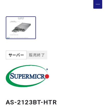
製品検索
取扱メーカー
サービス
事例
サーバー
販売終了
サポート
会社案内
ニュース
技術情報
AS-2123BT-HTR