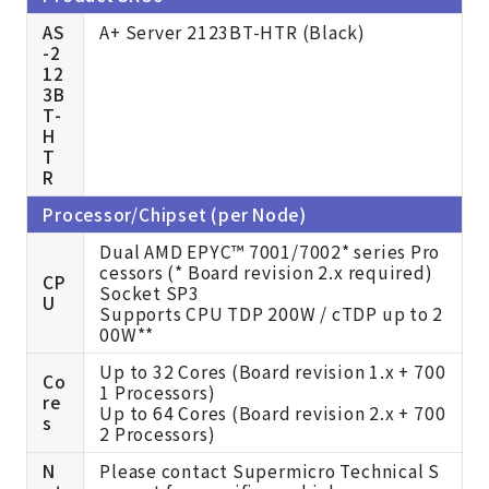
AS
A+ Server 2123BT-HTR (Black)
-2
12
3B
T-
H
T
R
Processor/Chipset (per Node)
Dual AMD EPYC™ 7001/7002
* series Pro
cessors (
* Board revision 2.x required)
CP
Socket SP3
U
Supports CPU TDP 200W / cTDP up to 2
00W
**
Up to 32 Cores
(Board revision 1.x + 700
Co
1 Processors)
re
Up to 64 Cores
(Board revision 2.x + 700
s
2 Processors)
N
Please contact Supermicro Technical S