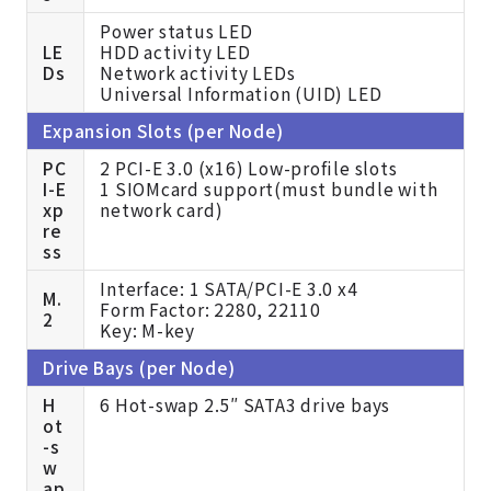
Power status LED
LE
HDD activity LED
Ds
Network activity LEDs
Universal Information (UID) LED
Expansion Slots (per Node)
PC
2 PCI-E 3.0 (x16) Low-profile slots
I-E
1
SIOMcard support(must bundle with
xp
network card)
re
ss
Interface: 1 SATA/PCI-E 3.0 x4
M.
Form Factor: 2280, 22110
2
Key: M-key
Drive Bays (per Node)
H
6 Hot-swap 2.5″ SATA3 drive bays
ot
-s
w
ap