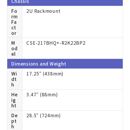
Chassis
Fo
2U Rackmount
rm
Fa
ct
or
M
CSE-217BHQ+-R2K22BP2
od
el
Dimensions and Weight
Wi
17.25″ (438mm)
dt
h
He
3.47″ (88mm)
ig
ht
De
28.5″ (724mm)
pt
h