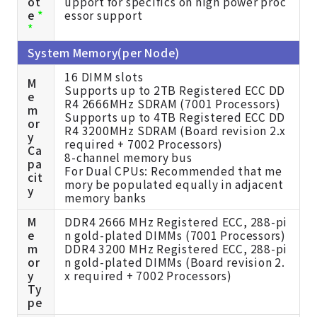
ot
upport for specifics on high power proc
e
*
essor support
*
System Memory(per Node)
16 DIMM slots
M
Supports up to 2TB Registered ECC DD
e
R4 2666MHz SDRAM
(7001 Processors)
m
Supports up to 4TB Registered ECC DD
or
R4 3200MHz SDRAM
(Board revision 2.x
y
required + 7002 Processors)
Ca
8-channel memory bus
pa
For Dual CPUs: Recommended that me
cit
mory be populated equally in adjacent
y
memory banks
M
DDR4 2666 MHz Registered ECC, 288-pi
e
n gold-plated DIMMs
(7001 Processors)
m
DDR4 3200 MHz Registered ECC, 288-pi
or
n gold-plated DIMMs
(Board revision 2.
y
x required + 7002 Processors)
Ty
pe