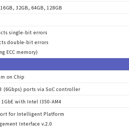
 16GB, 32GB, 64GB, 128GB
cts single-bit errors
ts double-bit errors
ng ECC memory)
em on Chip
 (6Gbps) ports via SoC controller
 1GbE with Intel I350-AM4
rt for Intelligent Platform
gement Interface v.2.0