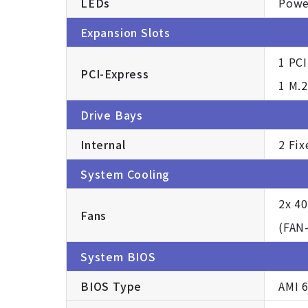
LEDs
Power
Expansion Slots
1 PCI
PCI-Express
1 M.2
Drive Bays
Internal
2 Fix
System Cooling
2x 4
Fans
(FAN
System BIOS
BIOS Type
AMI 