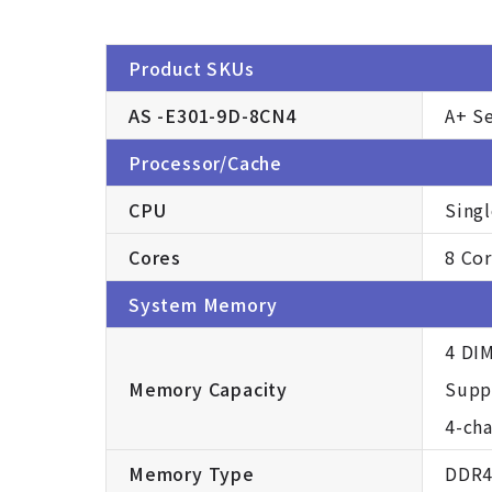
Product SKUs
AS -E301-9D-8CN4
A+ S
Processor/Cache
CPU
Sing
Cores
8 Co
System Memory
4 DI
Memory Capacity
Supp
4-ch
Memory Type
DDR4