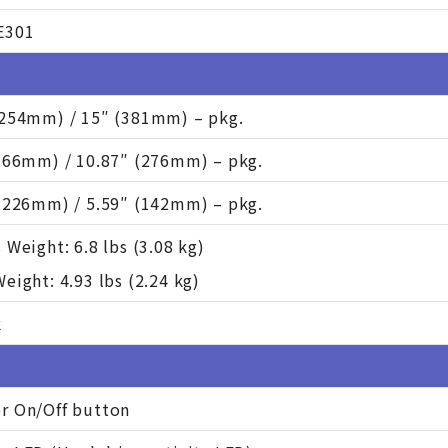
E301
(254mm) / 15″ (381mm) – pkg.
 (66mm) / 10.87″ (276mm) – pkg.
 (226mm) / 5.59″ (142mm) – pkg.
 Weight: 6.8 lbs (3.08 kg)
eight: 4.93 lbs (2.24 kg)
k
r On/Off button