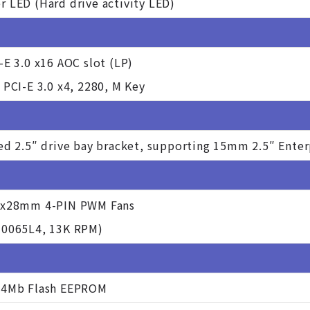
 LED (Hard drive activity LED)
-E 3.0 x16 AOC slot (LP)
 PCI-E 3.0 x4, 2280, M Key
ed 2.5″ drive bay bracket, supporting 15mm 2.5″ Enter
0x28mm 4-PIN PWM Fans
-0065L4, 13K RPM)
64Mb Flash EEPROM