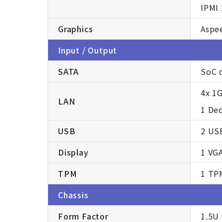
IPMI
Graphics
Aspe
Input / Output
SATA
SoC c
4x 1
LAN
1 De
USB
2 USB
Display
1 VG
TPM
1 TP
Chassis
Form Factor
1.5U