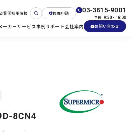
03-3815-9001
る質問
採用情報
修理申請
平日
9:30 - 18:00
メーカー
サービス
事例
サポート
会社案内
お問い合わせ
ート
テクニカルサポート
各種検証機貸出
産業用PC
よくある質問
電源 (Zippy)
9D-8CN4