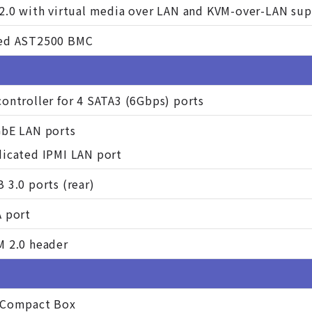
 2.0 with virtual media over LAN and KVM-over-LAN su
ed AST2500 BMC
ontroller for 4 SATA3 (6Gbps) ports
GbE LAN ports
dicated IPMI LAN port
 3.0 ports (rear)
A port
M 2.0 header
 Compact Box