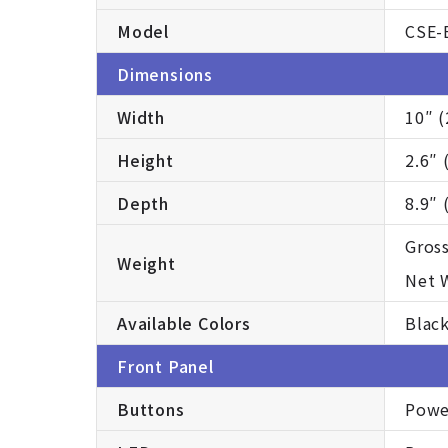
Model
CSE-
Dimensions
Width
10″ 
Height
2.6″
Depth
8.9″
Gross
Weight
Net W
Available Colors
Blac
Front Panel
Buttons
Powe