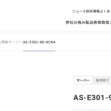
ニュース
技術情報
よくあ
弊社の強み
製品検索
取扱
品情報
サーバー
AS-E301-9D-8CN4
キッティング
ご購入を
検討されている方へ
修理サポ
サーバー
修理・交換・
保守の依頼
サーバーマザーボード
サーバー
販売終了
AS-E301-