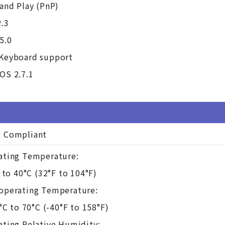
and Play (PnP)
2.3
5.0
Keyboard support
OS 2.7.1
 Compliant
ating Temperature:
to 40°C (32°F to 104°F)
operating Temperature:
C to 70°C (-40°F to 158°F)
ating Relative Humidity: