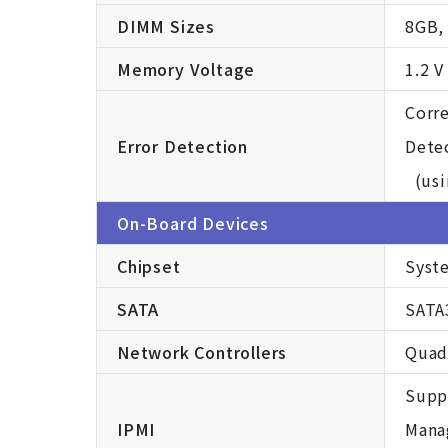
DIMM Sizes
8GB,
Memory Voltage
1.2 V
Corre
Error Detection
Detec
(usi
On-Board Devices
Chipset
Syst
SATA
SATA3
Network Controllers
Quad
Suppo
IPMI
Mana