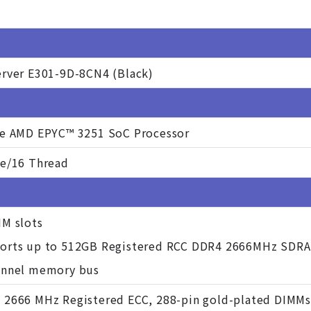
erver E301-9D-8CN4 (Black)
le AMD EPYC™ 3251 SoC Processor
re/16 Thread
MM slots
orts up to 512GB Registered RCC DDR4 2666MHz SDRA
annel memory bus
 2666 MHz Registered ECC, 288-pin gold-plated DIMMs