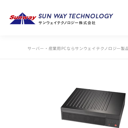
サーバー・産業用PCならサンウェイテクノロジー
製
製品カテゴリから探す
メーカーから探す
全ての製品から探す