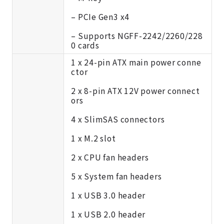
– PCIe Gen3 x4
– Supports NGFF-2242/2260/228
0 cards
1 x 24-pin ATX main power conne
ctor
2 x 8-pin ATX 12V power connect
ors
4 x SlimSAS connectors
1 x M.2 slot
2 x CPU fan headers
5 x System fan headers
1 x USB 3.0 header
1 x USB 2.0 header