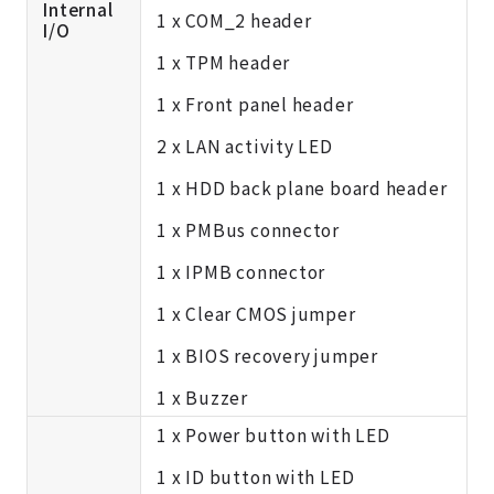
Internal
1 x COM_2 header
I/O
1 x TPM header
1 x Front panel header
2 x LAN activity LED
1 x HDD back plane board header
1 x PMBus connector
1 x IPMB connector
1 x Clear CMOS jumper
1 x BIOS recovery jumper
1 x Buzzer
1 x Power button with LED
1 x ID button with LED