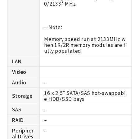
0/2133* MHz
– Note:
Memory speed run at 2133MHz w
hen 1R/2R memory modules are f
ully populated
LAN
Video
Audio
–
16 x 2.5″ SATA/SAS hot-swappabl
Storage
e HDD/SSD bays
SAS
–
RAID
–
Peripher
–
al Drives