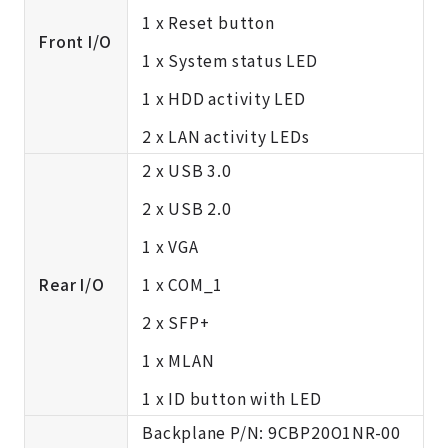
1 x Reset button
Front I/O
1 x System status LED
1 x HDD activity LED
2 x LAN activity LEDs
2 x USB 3.0
2 x USB 2.0
1 x VGA
Rear I/O
1 x COM_1
2 x SFP+
1 x MLAN
1 x ID button with LED
Backplane P/N: 9CBP20O1NR-00