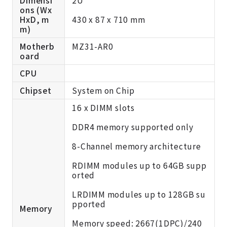
Dimensi
2U
ons (Wx
HxD, m
430 x 87 x 710 mm
m)
Motherb
MZ31-AR0
oard
CPU
Chipset
System on Chip
16 x DIMM slots
DDR4 memory supported only
8-Channel memory architecture
RDIMM modules up to 64GB supp
orted
LRDIMM modules up to 128GB su
pported
Memory
Memory speed: 2667(1DPC)/240