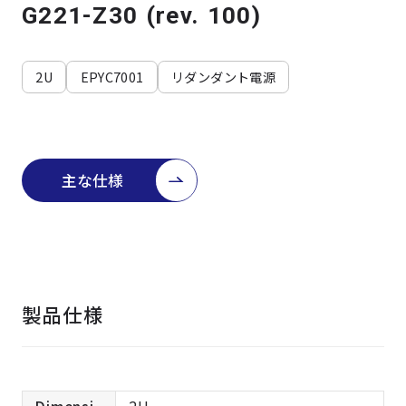
よくある質問
採用情報
G221-Z30 (rev. 100)
2U
EPYC7001
リダンダント電源
主な仕様
製品仕様