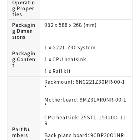
Operatin
g Proper
ties
Packagin
982 x 588 x 268 (mm)
g Dimen
sions
1 x G221-Z30 system
Packagin
g Conten
1 x CPU heatsink
t
1 x Rail kit
Rackmount: 6NG221Z30MR-00-1
*
Motherboard: 9MZ31AR0NR-00-1
*
CPU heatsink: 25ST1-15320D-J1
R
Part Nu
mbers
Back plane board: 9CBP20O1NR-