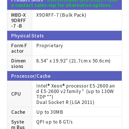
e contact sales-rep for alternative options.
MBD-X
X9DRFF-7 (Bulk Pack)
9DRFF
-7 -B
Physical Stats
Form F
Proprietary
actor
Dimen
8.54″ x 19.92″ (21.7cm x 50.6cm)
sions
Processor/Cache
Intel® Xeon® processor E5-2600 an
†
d E5-2600 v2 family
(up to 130W
CPU
TDP **)
Dual Socket R (LGA 2011)
Cache
Up to 30MB
Syste
QPI up to 8 GT/s
m Bus