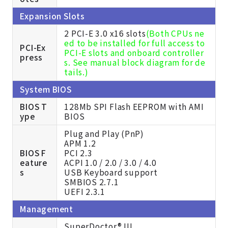
Expansion Slots
2 PCI-E 3.0 x16 slots
(Both CPUs ne
ed to be installed for full access to
PCI-Ex
PCI-E slots and onboard controller
press
s. See manual block diagram for de
tails.)
System BIOS
BIOS T
128Mb SPI Flash EEPROM with AMI
ype
BIOS
Plug and Play (PnP)
APM 1.2
BIOS F
PCI 2.3
eature
ACPI 1.0 / 2.0 / 3.0 / 4.0
s
USB Keyboard support
SMBIOS 2.7.1
UEFI 2.3.1
Management
SuperDoctor® III