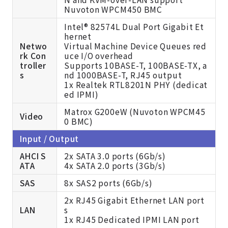
Nuvoton WPCM450 BMC
Intel® 82574L Dual Port Gigabit Et
hernet
Netwo
Virtual Machine Device Queues red
rk Con
uce I/O overhead
troller
Supports 10BASE-T, 100BASE-TX, a
s
nd 1000BASE-T, RJ45 output
1x Realtek RTL8201N PHY (dedicat
ed IPMI)
Matrox G200eW (Nuvoton WPCM45
Video
0 BMC)
Input / Output
AHCI S
2x SATA 3.0 ports (6Gb/s)
ATA
4x SATA 2.0 ports (3Gb/s)
SAS
8x SAS2 ports (6Gb/s)
2x RJ45 Gigabit Ethernet LAN port
LAN
s
1x RJ45 Dedicated IPMI LAN port