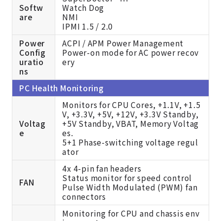
Softw
Watch Dog
are
NMI
IPMI 1.5 / 2.0
Power
ACPI / APM Power Management
Config
Power-on mode for AC power recov
uratio
ery
ns
PC Health Monitoring
Monitors for CPU Cores, +1.1V, +1.5
V, +3.3V, +5V, +12V, +3.3V Standby,
Voltag
+5V Standby, VBAT, Memory Voltag
e
es.
5+1 Phase-switching voltage regul
ator
4x 4-pin fan headers
Status monitor for speed control
FAN
Pulse Width Modulated (PWM) fan
connectors
Monitoring for CPU and chassis env