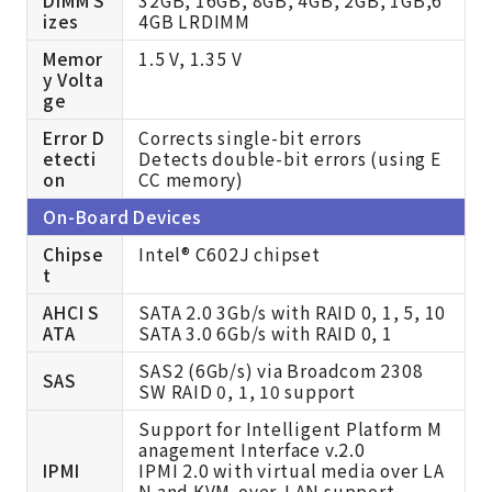
izes
4GB LRDIMM
Memor
1.5 V, 1.35 V
y Volta
ge
Error D
Corrects single-bit errors
etecti
Detects double-bit errors (using E
on
CC memory)
On-Board Devices
Chipse
Intel® C602J chipset
t
AHCI S
SATA 2.0 3Gb/s with RAID 0, 1, 5, 10
ATA
SATA 3.0 6Gb/s with RAID 0, 1
SAS2 (6Gb/s) via Broadcom 2308
SAS
SW RAID 0, 1, 10 support
Support for Intelligent Platform M
anagement Interface v.2.0
IPMI
IPMI 2.0 with virtual media over LA
N and KVM-over-LAN support