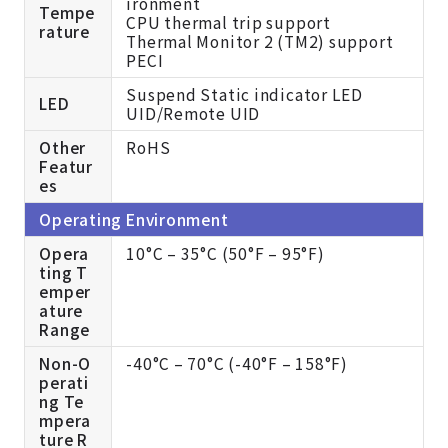
ironment
Tempe
CPU thermal trip support
rature
Thermal Monitor 2 (TM2) support
PECI
Suspend Static indicator LED
LED
UID/Remote UID
Other
RoHS
Featur
es
Operating Environment
Opera
10°C – 35°C (50°F – 95°F)
ting T
emper
ature
Range
Non-O
-40°C – 70°C (-40°F – 158°F)
perati
ng Te
mpera
ture R