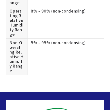
ange
Opera
8% – 90% (non-condensing)
ting R
elative
Humidi
ty Ran
ge
Non-O
5% – 95% (non-condensing)
perati
ng Rel
ative H
umidit
y Rang
e