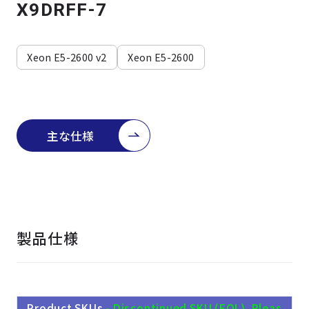
よくある質問
採用情報
X9DRFF-7
Xeon E5-2600 v2
Xeon E5-2600
主な仕様
製品仕様
Product SKUs
- Discontinued SKU (EOL). Pleas