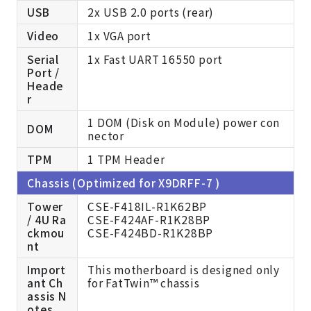
USB
2x USB 2.0 ports (rear)
Video
1x VGA port
Serial
1x Fast UART 16550 port
Port /
Heade
r
1 DOM (Disk on Module) power con
DOM
nector
TPM
1 TPM Header
Chassis (Optimized for X9DRFF-7 )
Tower
CSE-F418IL-R1K62BP
/ 4U Ra
CSE-F424AF-R1K28BP
ckmou
CSE-F424BD-R1K28BP
nt
Import
This motherboard is designed only
ant Ch
for FatTwin™ chassis
assis N
otes