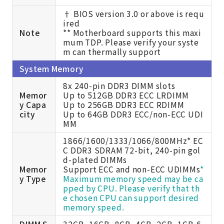
† BIOS version 3.0 or above is requ
ired
Note
** Motherboard supports this maxi
mum TDP. Please verify your syste
m can thermally support
System Memory
8x 240-pin DDR3 DIMM slots
Memor
Up to 512GB DDR3 ECC LRDIMM
y Capa
Up to 256GB DDR3 ECC RDIMM
city
Up to 64GB DDR3 ECC/non-ECC UDI
MM
1866/1600/1333/1066/800MHz* EC
C DDR3 SDRAM 72-bit, 240-pin gol
d-plated DIMMs
Memor
Support ECC and non-ECC UDIMMs
*
y Type
Maximum memory speed may be ca
pped by CPU. Please verify that th
e chosen CPU can support desired
memory speed.
DIMM S
32GB, 16GB, 8GB, 4GB, 2GB, 1GB,6