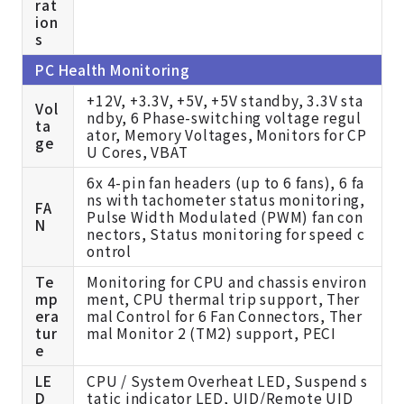
rat
ion
s
PC Health Monitoring
+12V, +3.3V, +5V, +5V standby, 3.3V sta
Vol
ndby, 6 Phase-switching voltage regul
ta
ator, Memory Voltages, Monitors for CP
ge
U Cores, VBAT
6x 4-pin fan headers (up to 6 fans), 6 fa
ns with tachometer status monitoring,
FA
Pulse Width Modulated (PWM) fan con
N
nectors, Status monitoring for speed c
ontrol
Te
Monitoring for CPU and chassis environ
mp
ment, CPU thermal trip support, Ther
era
mal Control for 6 Fan Connectors, Ther
tur
mal Monitor 2 (TM2) support, PECI
e
LE
CPU / System Overheat LED, Suspend s
D
tatic indicator LED, UID/Remote UID