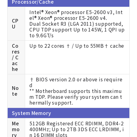
Processor/Cache
Intel® Xeon® processor E5-2600 v3, Int
el® Xeon® processor E5-2600 v4.
CP
Dual Socket R3 (LGA 2011) supported,
U
CPU TDP support Up to 145W, 1 QPI up
to 9.6GT/s
Co
Up to 22 cores † / Up to 55MB† cache
res
/ C
ac
he
† BIOS version 2.0 or above is require
d
No
** Motherboard supports this maximu
te
m TDP. Please verify your system can t
hermally support.
System Memory
Me
512GB Registered ECC RDIMM, DDR4-2
mo
400MHz; Up to 2TB 3DS ECC LRDIMM, i
ry
n 16 DIMM slots