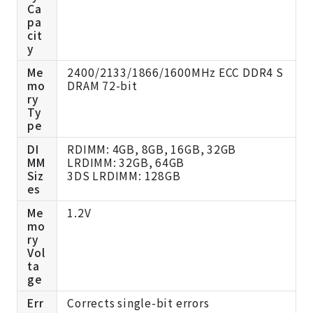
Ca
pa
cit
y
Me
2400/2133/1866/1600MHz ECC DDR4 S
mo
DRAM 72-bit
ry
Ty
pe
DI
RDIMM: 4GB, 8GB, 16GB, 32GB
MM
LRDIMM: 32GB, 64GB
Siz
3DS LRDIMM: 128GB
es
Me
1.2V
mo
ry
Vol
ta
ge
Err
Corrects single-bit errors