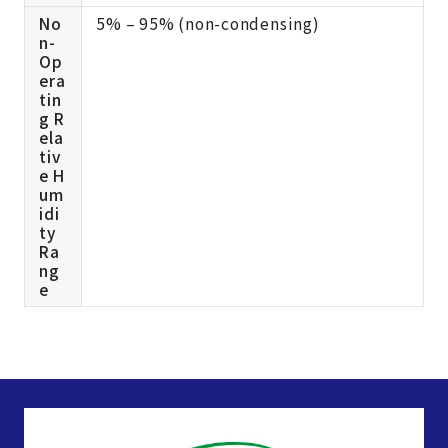
No
5% – 95% (non-condensing)
n-
Op
era
tin
g R
ela
tiv
e H
um
idi
ty
Ra
ng
e