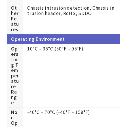
Ot
Chassis intrusion detection, Chassis in
her
trusion header, RoHS, SDDC
Fe
atu
res
Operating Environment
Op
10°C – 35°C (50°F – 95°F)
era
tin
g T
em
per
atu
re
Ra
ng
e
No
-40°C – 70°C (-40°F – 158°F)
n-
Op