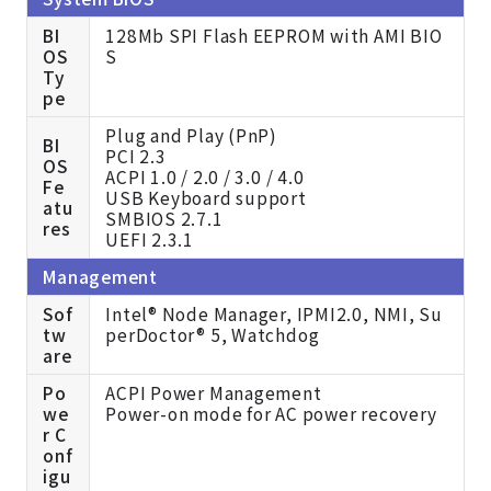
BI
128Mb SPI Flash EEPROM with AMI BIO
OS
S
Ty
pe
Plug and Play (PnP)
BI
PCI 2.3
OS
ACPI 1.0 / 2.0 / 3.0 / 4.0
Fe
USB Keyboard support
atu
SMBIOS 2.7.1
res
UEFI 2.3.1
Management
Sof
Intel® Node Manager, IPMI2.0, NMI, Su
tw
perDoctor® 5, Watchdog
are
Po
ACPI Power Management
we
Power-on mode for AC power recovery
r C
onf
igu