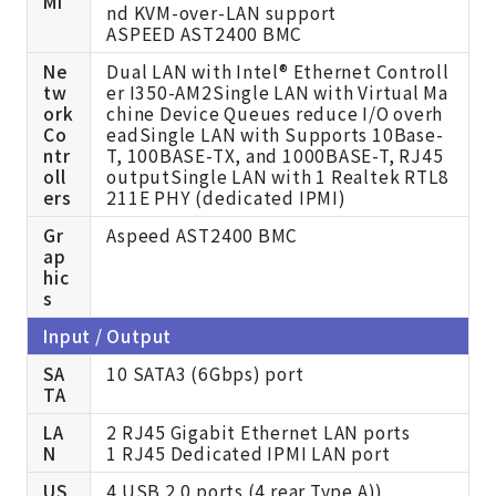
MI
nd KVM-over-LAN support
ASPEED AST2400 BMC
Ne
Dual LAN with Intel® Ethernet Controll
tw
er I350-AM2Single LAN with Virtual Ma
ork
chine Device Queues reduce I/O overh
Co
eadSingle LAN with Supports 10Base-
ntr
T, 100BASE-TX, and 1000BASE-T, RJ45
oll
outputSingle LAN with 1 Realtek RTL8
ers
211E PHY (dedicated IPMI)
Gr
Aspeed AST2400 BMC
ap
hic
s
Input / Output
SA
10 SATA3 (6Gbps) port
TA
LA
2 RJ45 Gigabit Ethernet LAN ports
N
1 RJ45 Dedicated IPMI LAN port
US
4 USB 2.0 ports (4 rear Type A))