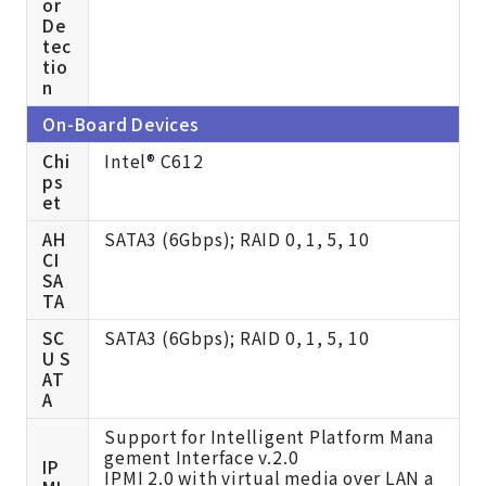
or
De
tec
tio
n
On-Board Devices
Chi
Intel® C612
ps
et
AH
SATA3 (6Gbps); RAID 0, 1, 5, 10
CI
SA
TA
SC
SATA3 (6Gbps); RAID 0, 1, 5, 10
U S
AT
A
Support for Intelligent Platform Mana
gement Interface v.2.0
IP
IPMI 2.0 with virtual media over LAN a