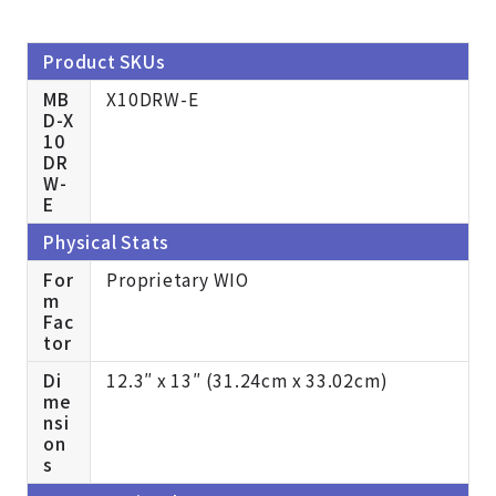
Product SKUs
MB
X10DRW-E
D-X
10
DR
W-
E
Physical Stats
For
Proprietary WIO
m
Fac
tor
Di
12.3″ x 13″ (31.24cm x 33.02cm)
me
nsi
on
s