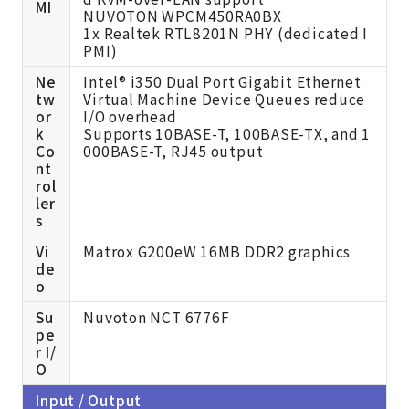
MI
NUVOTON WPCM450RA0BX
1x Realtek RTL8201N PHY (dedicated I
PMI)
Ne
Intel® i350 Dual Port Gigabit Ethernet
tw
Virtual Machine Device Queues reduce
or
I/O overhead
k
Supports 10BASE-T, 100BASE-TX, and 1
Co
000BASE-T, RJ45 output
nt
rol
ler
s
Vi
Matrox G200eW 16MB DDR2 graphics
de
o
Su
Nuvoton NCT 6776F
pe
r I/
O
Input / Output