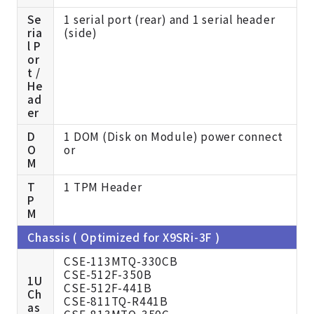
Se
1 serial port (rear) and 1 serial header
ria
(side)
l P
or
t /
He
ad
er
D
1 DOM (Disk on Module) power connect
O
or
M
T
1 TPM Header
P
M
Chassis ( Optimized for X9SRi-3F )
CSE-113MTQ-330CB
CSE-512F-350B
1U
CSE-512F-441B
Ch
CSE-811TQ-R441B
as
CSE-813MTQ-350C