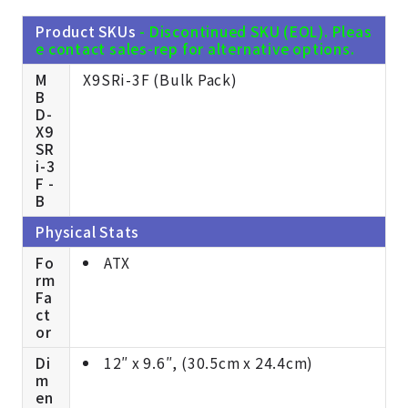
Product SKUs
- Discontinued SKU (EOL). Pleas
e contact sales-rep for alternative options.
M
X9SRi-3F (Bulk Pack)
B
D-
X9
SR
i-3
F -
B
Physical Stats
Fo
ATX
rm
Fa
ct
or
Di
12″ x 9.6″, (30.5cm x 24.4cm)
m
en