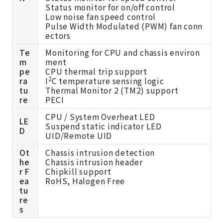
Status monitor for on/off control
Low noise fan speed control
Pulse Width Modulated (PWM) fan conn
ectors
Te
Monitoring for CPU and chassis environ
m
ment
pe
CPU thermal trip support
2
ra
I
C temperature sensing logic
tu
Thermal Monitor 2 (TM2) support
re
PECI
CPU / System Overheat LED
LE
Suspend static indicator LED
D
UID/Remote UID
Ot
Chassis intrusion detection
he
Chassis intrusion header
r F
Chipkill support
ea
RoHS, Halogen Free
tu
re
s