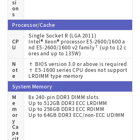
si
on
s
Processor/Cache
Single Socket R (LGA 2011)
CP
Intel® Xeon® processor E5-2600/1600 a
†
U
nd E5-2600/1600 v2 family
(up to 12 c
ores and up to 135W)
N
† BIOS version 3.0 or above is required
ot
† E5-1600 series CPU does not support
e
LRDIMM type memory
System Memory
M
8x 240-pin DDR3 DIMM slots
e
Up to 512GB DDR3 ECC LRDIMM
m
Up to 256GB DDR3 ECC RDIMM
or
Up to 64GB DDR3 ECC/non-ECC UDIMM
y
Ca
pa
cit