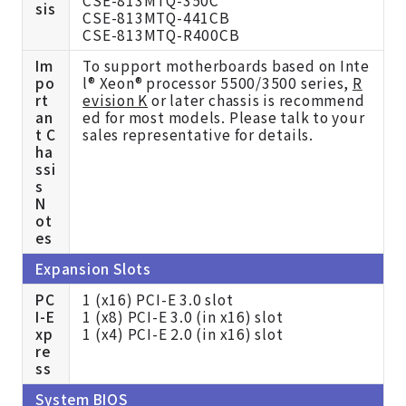
sis
CSE-813MTQ-441CB
CSE-813MTQ-R400CB
Im
To support motherboards based on Inte
po
l® Xeon® processor 5500/3500 series,
R
rt
evision K
or later chassis is recommend
an
ed for most models. Please talk to your
t C
sales representative for details.
ha
ssi
s
N
ot
es
Expansion Slots
PC
1 (x16) PCI-E 3.0 slot
I-E
1 (x8) PCI-E 3.0 (in x16) slot
xp
1 (x4) PCI-E 2.0 (in x16) slot
re
ss
System BIOS