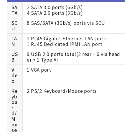
SA
2 SATA 3.0 ports (6Gb/s)
TA
4 SATA 2.0 ports (3Gb/s)
SC
8 SAS/SATA (3Gb/s) ports via SCU
U
LA
2 RJ45 Gigabit Ethernet LAN ports
N
1 RJ45 Dedicated IPMI LAN port
US
9 USB 2.0 ports total(2 rear + 6 via head
B
er + 1 Type A)
Vi
1 VGA port
de
o
Ke
2 PS/2 Keyboard/Mouse ports
yb
oa
r
d/
M
ou
se