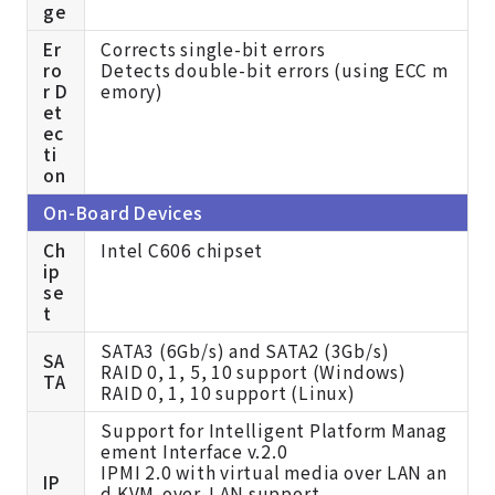
ge
Er
Corrects single-bit errors
ro
Detects double-bit errors (using ECC m
r D
emory)
et
ec
ti
on
On-Board Devices
Ch
Intel C606 chipset
ip
se
t
SATA3 (6Gb/s) and SATA2 (3Gb/s)
SA
RAID 0, 1, 5, 10 support (Windows)
TA
RAID 0, 1, 10 support (Linux)
Support for Intelligent Platform Manag
ement Interface v.2.0
IPMI 2.0 with virtual media over LAN an
IP
d KVM-over-LAN support