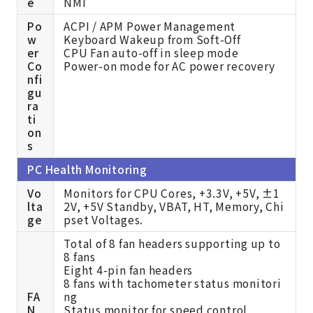
e
NMI
Po
ACPI / APM Power Management
w
Keyboard Wakeup from Soft-Off
er
CPU Fan auto-off in sleep mode
Co
Power-on mode for AC power recovery
nfi
gu
ra
ti
on
s
PC Health Monitoring
Vo
Monitors for CPU Cores, +3.3V, +5V, ±1
lta
2V, +5V Standby, VBAT, HT, Memory, Chi
ge
pset Voltages.
Total of 8 fan headers supporting up to
8 fans
Eight 4-pin fan headers
8 fans with tachometer status monitori
FA
ng
N
Status monitor for speed control