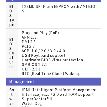
BI
128Mb SPI Flash EEPROM with AMI BIO
O
S
S
Ty
pe
Plug and Play (PnP)
APM 1.2
BI
DMI 2.3
O
PCI 2.3
S
ACPI 1.0 / 2.0 / 3.0 / 4.0
Fe
USB Keyboard support
at
Hardware BIOS Virus protection
ur
SMBIOS 2.7.1
es
UEFI 2.3.1
RTC (Real Time Clock) Wakeup
Management
So
IPMI (Intelligent Platform Management
ft
Interface) v1.5 / 2.0 with KVM support
w
SuperDoctor® III
ar
Watch Dog