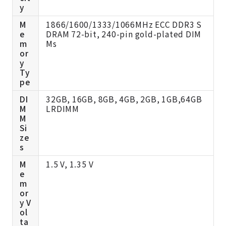
y
M
1866/1600/1333/1066MHz ECC DDR3 S
e
DRAM 72-bit, 240-pin gold-plated DIM
m
Ms
or
y
Ty
pe
DI
32GB, 16GB, 8GB, 4GB, 2GB, 1GB,64GB
M
LRDIMM
M
Si
ze
s
M
1.5 V, 1.35 V
e
m
or
y V
ol
ta