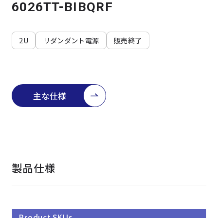
よくある質問
採用情報
6026TT-BIBQRF
2U
リダンダント電源
販売終了
主な仕様
製品仕様
Product SKUs