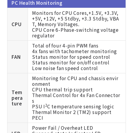
PC Health Monitoring
Monitors for CPU Cores,+1.5V, +3.3V,
+5V, +12V, +5 Stdby, +3.3 Stdby, VBA
CPU
T, Memory Voltages.
CPU Core 6-Phase-switching voltage
regulator
Total of four 4-pin PWM fans
4x fans with tachometer monitoring
FAN
Status monitor for speed control
Status monitor for on/off control
Low noise fan speed control
Monitoring for CPU and chassis envir
onment
CPU thermal trip support
Tem
Thermal Control for 4x Fan Connector
pera
s
ture
2
PSU I
C temperature sensing logic
Thermal Monitor 2 (TM2) support
PECI
Power Fail / Overheat LED