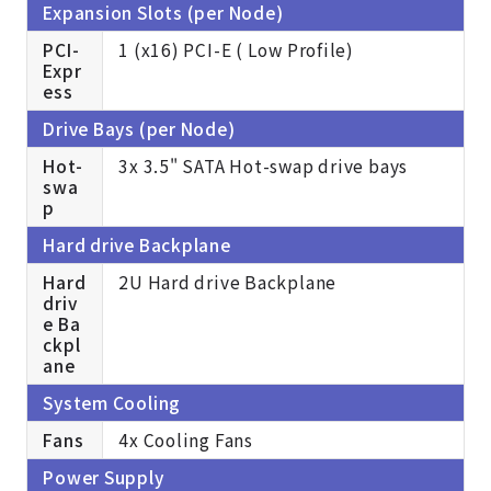
Expansion Slots (per Node)
PCI-
1 (x16) PCI-E ( Low Profile)
Expr
ess
Drive Bays (per Node)
Hot-
3x 3.5" SATA Hot-swap drive bays
swa
p
Hard drive Backplane
Hard
2U Hard drive Backplane
driv
e Ba
ckpl
ane
System Cooling
Fans
4x Cooling Fans
Power Supply