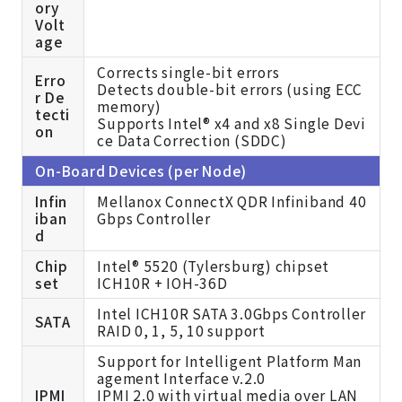
ory
Volt
age
Corrects single-bit errors
Erro
Detects double-bit errors (using ECC
r De
memory)
tecti
Supports Intel® x4 and x8 Single Devi
on
ce Data Correction (SDDC)
On-Board Devices (per Node)
Infin
Mellanox ConnectX QDR Infiniband 40
iban
Gbps Controller
d
Chip
Intel® 5520 (Tylersburg) chipset
set
ICH10R + IOH-36D
Intel ICH10R SATA 3.0Gbps Controller
SATA
RAID 0, 1, 5, 10 support
Support for Intelligent Platform Man
agement Interface v.2.0
IPMI
IPMI 2.0 with virtual media over LAN