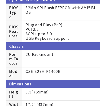
BIOS
32Mb SPI Flash EEPROM with AMI® BI
Typ
OS
e
Plug and Play (PnP)
BIOS
PCI 2.2
Feat
ACPI up to 3.0
ures
USB Keyboard support
Chassis
For
2U Rackmount
m Fa
ctor
Mod
CSE-827H-R1400B
el
Dimensions
Heig
3.5" (89mm)
ht
Widt
17.2" (437mm)