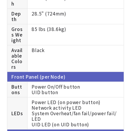
h
Dep
28.5" (724mm)
th
Gros
85 lbs (38.6kg)
s We
ight
Avail
Black
able
Colo
rs
Front Panel (per Node)
Butt
Power On/Off button
ons
UID button
Power LED (on power button)
Network activity LED
LEDs
System Overheat/fan fail/power fail/
LED
UID LED (on UID button)