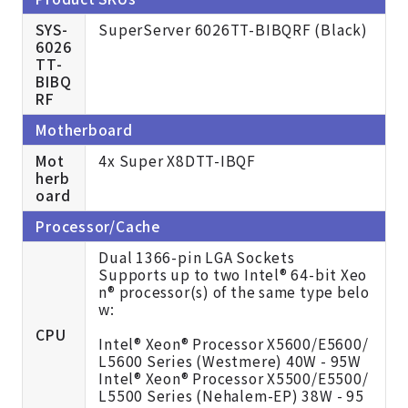
SYS-
SuperServer 6026TT-BIBQRF (Black)
6026
TT-
BIBQ
RF
Motherboard
Mot
4x Super X8DTT-IBQF
herb
oard
Processor/Cache
Dual 1366-pin LGA Sockets
Supports up to two Intel® 64-bit Xeo
n® processor(s) of the same type belo
w:
CPU
Intel® Xeon® Processor X5600/E5600/
L5600 Series (Westmere) 40W - 95W
Intel® Xeon® Processor X5500/E5500/
L5500 Series (Nehalem-EP) 38W - 95