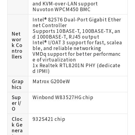
and KVM-over-LAN support
Nuvoton WPCM450 BMC
Intel® 82576 Dual-Port Gigabit Ether
net Controller
Supports 10BASE-T, 100BASE-TX, an
Net
d 1000BASE-T, RJ45 output
wor
Intel® I/OAT 3 support for fast, scalea
k Co
ble, and reliable networking
ntro
VMDq support for better performanc
llers
e of virtualization
1x Realtek RTL8201N PHY (dedicate
d IPMI)
Grap
Matrox G200eW
hics
Sup
Winbond W83527HG chip
er I/
O
Cloc
932S421 chip
k Ge
nera