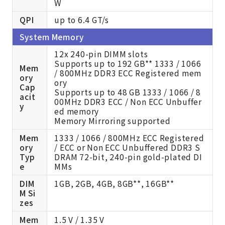
W
QPI
up to 6.4 GT/s
System Memory
12x 240-pin DIMM slots
Supports up to 192 GB** 1333 / 1066
Mem
/ 800MHz DDR3 ECC Registered mem
ory
ory
Cap
Supports up to 48 GB 1333 / 1066 / 8
acit
00MHz DDR3 ECC / Non ECC Unbuffer
y
ed memory
Memory Mirroring supported
Mem
1333 / 1066 / 800MHz ECC Registered
ory
/ ECC or Non ECC Unbuffered DDR3 S
Typ
DRAM 72-bit, 240-pin gold-plated DI
e
MMs
DIM
1GB, 2GB, 4GB, 8GB**, 16GB**
M Si
zes
Mem
1.5 V / 1.35 V