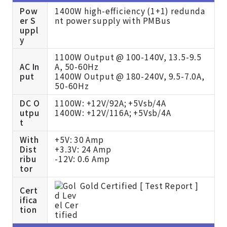
Pow
1400W high-efficiency (1+1) redunda
er S
nt power supply with PMBus
uppl
y
1100W Output @ 100-140V, 13.5-9.5
AC In
A, 50-60Hz
put
1400W Output @ 180-240V, 9.5-7.0A,
50-60Hz
DC O
1100W: +12V/92A; +5Vsb/4A
utpu
1400W: +12V/116A; +5Vsb/4A
t
With
+5V: 30 Amp
Dist
+3.3V: 24 Amp
ribu
-12V: 0.6 Amp
tor
Gold Certified [
Test Report ]
Cert
ifica
tion