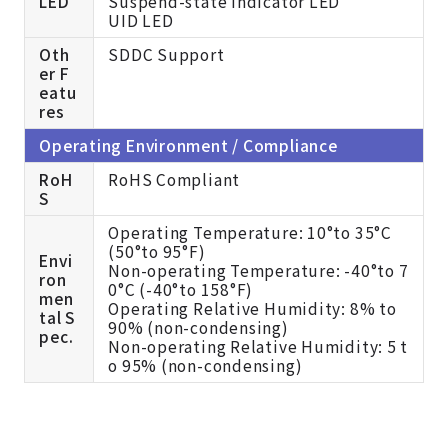
LED
Suspend-state Indicator LED
UID LED
Oth
SDDC Support
er F
eatu
res
Operating Environment / Compliance
RoH
RoHS Compliant
S
Operating Temperature: 10°to 35°C
(50°to 95°F)
Envi
Non-operating Temperature: -40°to 7
ron
0°C (-40°to 158°F)
men
Operating Relative Humidity: 8% to
tal S
90% (non-condensing)
pec.
Non-operating Relative Humidity: 5 t
o 95% (non-condensing)