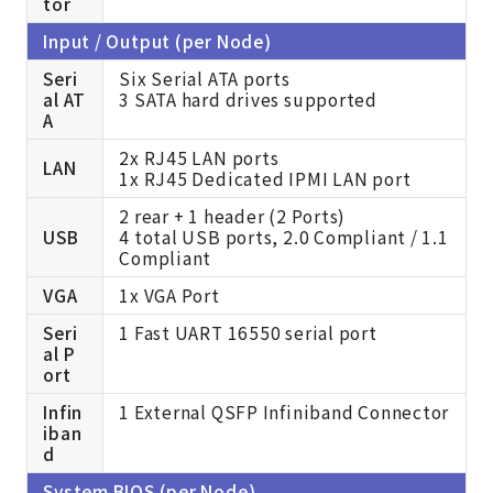
tor
Input / Output (per Node)
Seri
Six Serial ATA ports
al AT
3 SATA hard drives supported
A
2x RJ45 LAN ports
LAN
1x RJ45 Dedicated IPMI LAN port
2 rear + 1 header (2 Ports)
USB
4 total USB ports, 2.0 Compliant / 1.1
Compliant
VGA
1x VGA Port
Seri
1 Fast UART 16550 serial port
al P
ort
Infin
1 External QSFP Infiniband Connector
iban
d
System BIOS (per Node)