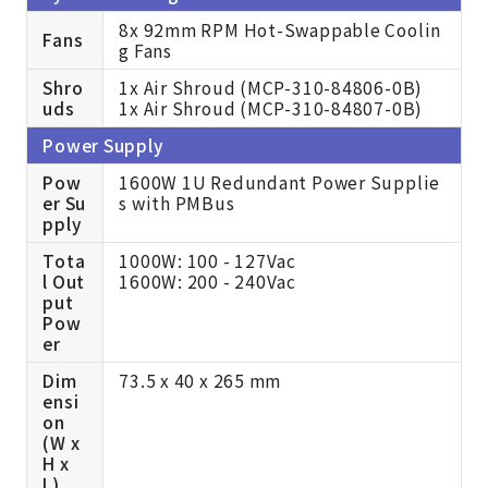
8x 92mm RPM Hot-Swappable Coolin
Fans
g Fans
Shro
1x Air Shroud (MCP-310-84806-0B)
uds
1x Air Shroud (MCP-310-84807-0B)
Power Supply
Pow
1600W 1U Redundant Power Supplie
er Su
s with PMBus
pply
Tota
1000W: 100 - 127Vac
l Out
1600W: 200 - 240Vac
put
Pow
er
Dim
73.5 x 40 x 265 mm
ensi
on
(W x
H x
L)