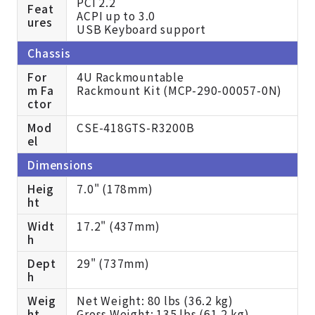
PCI 2.2
Feat
ACPI up to 3.0
ures
USB Keyboard support
Chassis
For
4U Rackmountable
m Fa
Rackmount Kit (MCP-290-00057-0N)
ctor
Mod
CSE-418GTS-R3200B
el
Dimensions
Heig
7.0" (178mm)
ht
Widt
17.2" (437mm)
h
Dept
29" (737mm)
h
Weig
Net Weight: 80 lbs (36.2 kg)
ht
Gross Weight: 135 lbs (61.2 kg)