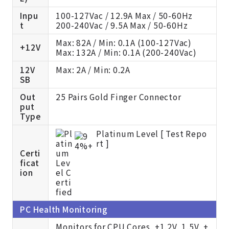
Inpu
100-127Vac / 12.9A Max / 50-60Hz
t
200-240Vac / 9.5A Max / 50-60Hz
Max: 82A / Min: 0.1A (100-127Vac)
+12V
Max: 132A / Min: 0.1A (200-240Vac)
12V
Max: 2A / Min: 0.2A
SB
Out
25 Pairs Gold Finger Connector
put
Type
Platinum Level [
Test Repo
rt ]
Certi
ficat
ion
PC Health Monitoring
Monitors for CPU Cores, +1.2V, 1.5V, +