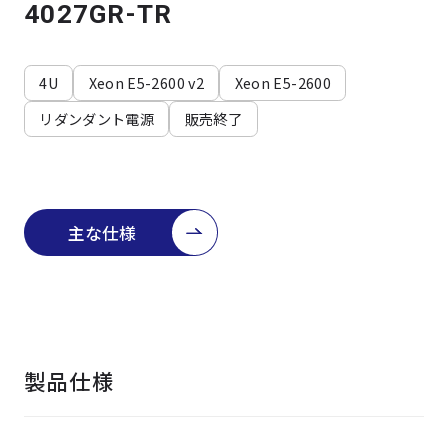
よくある質問
採用情報
4027GR-TR
4U
Xeon E5-2600 v2
Xeon E5-2600
リダンダント電源
販売終了
主な仕様
製品仕様