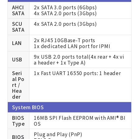
AHCI
2x SATA 3.0 ports (6Gbps)
SATA
4x SATA 2.0 ports (3Gbps)
SCU
4x SATA 2.0 ports (3Gbps)
SATA
2x RJ45 10GBase-T ports
LAN
1x dedicated LAN port for IPMI
9x USB 2.0 ports total(4x rear + 4x vi
USB
a header + 1x Type A)
Seri
1x Fast UART 16550 ports: 1 header
al Po
rt /
Hea
der
System BIOS
BIOS
16MB SPI Flash EEPROM with AMI® BI
Type
OS
Plug and Play (PnP)
BIOS