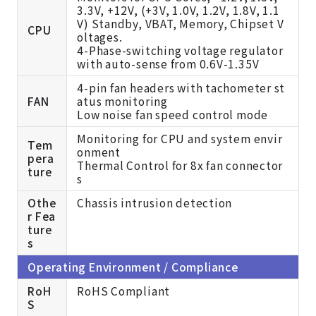
3.3V, +12V, (+3V, 1.0V, 1.2V, 1.8V, 1.1
V) Standby, VBAT, Memory, Chipset V
CPU
oltages.
4-Phase-switching voltage regulator
with auto-sense from 0.6V-1.35V
4-pin fan headers with tachometer st
FAN
atus monitoring
Low noise fan speed control mode
Monitoring for CPU and system envir
Tem
onment
pera
Thermal Control for 8x fan connector
ture
s
Othe
Chassis intrusion detection
r Fea
ture
s
Operating Environment / Compliance
RoH
RoHS Compliant
S