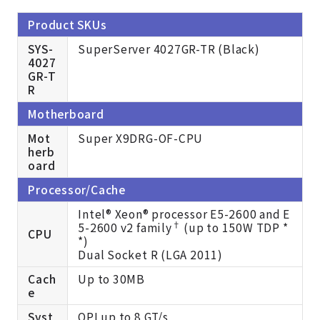
Product SKUs
SYS-
SuperServer 4027GR-TR (Black)
4027
GR-T
R
Motherboard
Mot
Super X9DRG-OF-CPU
herb
oard
Processor/Cache
Intel® Xeon® processor E5-2600 and E
†
5-2600 v2 family
(up to 150W TDP *
CPU
*)
Dual Socket R (LGA 2011)
Cach
Up to 30MB
e
Syst
QPI up to 8 GT/s