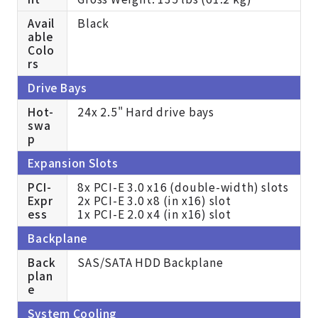
Avail
Black
able
Colo
rs
Drive Bays
Hot-
24x 2.5" Hard drive bays
swa
p
Expansion Slots
PCI-
8x PCI-E 3.0 x16 (double-width) slots
Expr
2x PCI-E 3.0 x8 (in x16) slot
ess
1x PCI-E 2.0 x4 (in x16) slot
Backplane
Back
SAS/SATA HDD Backplane
plan
e
System Cooling