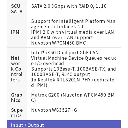
SCU
SATA 2.0 3Gbps with RAID 0, 1, 10
SATA
Support for Intelligent Platform Man
agement Interface v.2.0
IPMI
IPMI 2.0 with virtual media over LAN
and KVM-over-LAN support
Nuvoton WPCM450 BMC
Intel® i350 Dual port GbE LAN
Net
Virtual Machine Device Queues reduc
wor
e I/O overhead
k Co
Supports 10Base-T, 100BASE-TX, and
ntrol
1000BASE-T, RJ45 output
lers
1x Realtek RTL8201N PHY (dedicate
d IPMI)
Grap
Matrox G200 (Nuvoton WPCM450 BM
hics
C)
Supe
Nuvoton W83527HG
r I/O
Input / Output