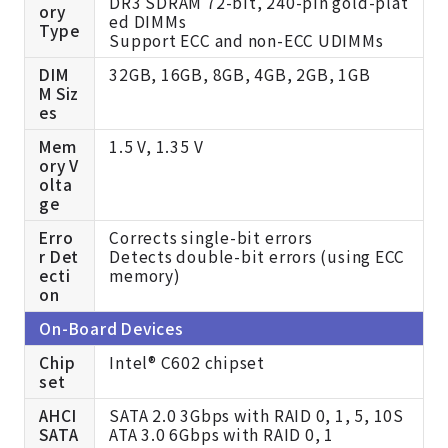
DR3 SDRAM 72-bit, 240-pin gold-plat
ory
ed DIMMs
Type
Support ECC and non-ECC UDIMMs
DIM
32GB, 16GB, 8GB, 4GB, 2GB, 1GB
M Siz
es
Mem
1.5 V, 1.35 V
ory V
olta
ge
Erro
Corrects single-bit errors
r Det
Detects double-bit errors (using ECC
ecti
memory)
on
On-Board Devices
Chip
Intel® C602 chipset
set
AHCI
SATA 2.0 3Gbps with RAID 0, 1, 5, 10S
SATA
ATA 3.0 6Gbps with RAID 0, 1