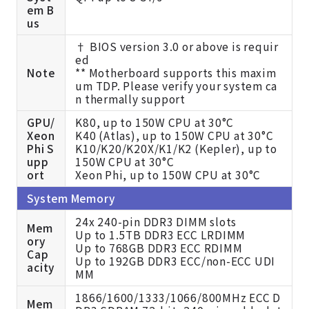
em B
us
† BIOS version 3.0 or above is requir
ed
Note
** Motherboard supports this maxim
um TDP. Please verify your system ca
n thermally support
GPU/
K80, up to 150W CPU at 30°C
Xeon
K40 (Atlas), up to 150W CPU at 30°C
Phi S
K10/K20/K20X/K1/K2 (Kepler), up to
upp
150W CPU at 30°C
ort
Xeon Phi, up to 150W CPU at 30°C
System Memory
24x 240-pin DDR3 DIMM slots
Mem
Up to 1.5TB DDR3 ECC LRDIMM
ory
Up to 768GB DDR3 ECC RDIMM
Cap
Up to 192GB DDR3 ECC/non-ECC UDI
acity
MM
1866/1600/1333/1066/800MHz ECC D
Mem