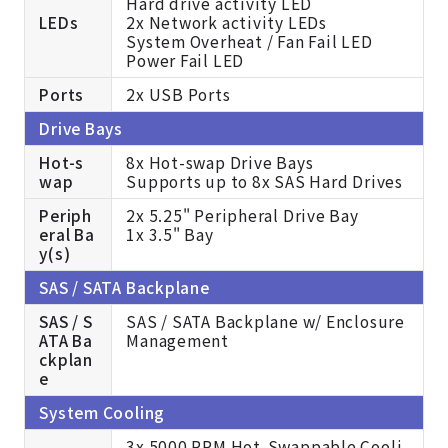
Hard drive activity LED
LEDs
2x Network activity LEDs
System Overheat / Fan Fail LED
Power Fail LED
Ports
2x USB Ports
Drive Bays
Hot-s
8x Hot-swap Drive Bays
wap
Supports up to 8x SAS Hard Drives
Periph
2x 5.25" Peripheral Drive Bay
eral Ba
1x 3.5" Bay
y(s)
SAS / SATA Backplane
SAS / S
SAS / SATA Backplane w/ Enclosure
ATA Ba
Management
ckplan
e
System Cooling
3x 5000 RPM Hot-Swappable Cooli