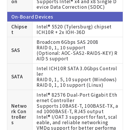
on
Supports Intel® x4 and x8 Single D
evice Data Correction (SDDC)
On-Board Devices
Chipse
Intel® 5520 (Tylersburg) chipset
t
ICH10R + 2x IOH-36D
Broadcom 6Gbps SAS 2008
RAID 0, 1, 10 support
SAS
(Optional: AOC-SAS2-RAID5-KEY) R
AID 5 support
Intel ICH10R SATA 3.0Gbps Control
ler
SATA
RAID 0, 1, 5, 10 support (Windows)
RAID 0, 1, 10 support (Linux)
Intel® 82576 Dual-Port Gigabit Eth
ernet Controller
Netwo
Supports 10BASE-T, 100BASE-TX, a
rk Con
nd 1000BASE-T, RJ45 output
troller
Intel® I/OAT 3 support for fast, scal
s
eable, and reliable networking
VMDq support for better performa