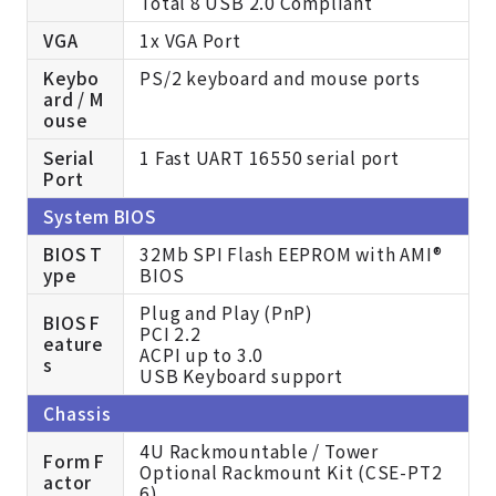
Total 8 USB 2.0 Compliant
VGA
1x VGA Port
Keybo
PS/2 keyboard and mouse ports
ard / M
ouse
Serial
1 Fast UART 16550 serial port
Port
System BIOS
BIOS T
32Mb SPI Flash EEPROM with AMI®
ype
BIOS
Plug and Play (PnP)
BIOS F
PCI 2.2
eature
ACPI up to 3.0
s
USB Keyboard support
Chassis
4U Rackmountable / Tower
Form F
Optional Rackmount Kit (CSE-PT2
actor
6)