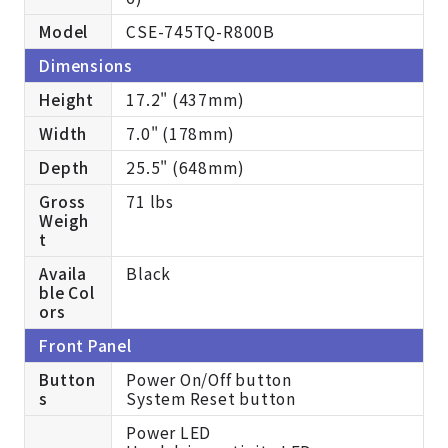
Model
CSE-745TQ-R800B
Dimensions
Height
17.2" (437mm)
Width
7.0" (178mm)
Depth
25.5" (648mm)
Gross
71 lbs
Weigh
t
Availa
Black
ble Col
ors
Front Panel
Button
Power On/Off button
s
System Reset button
Power LED