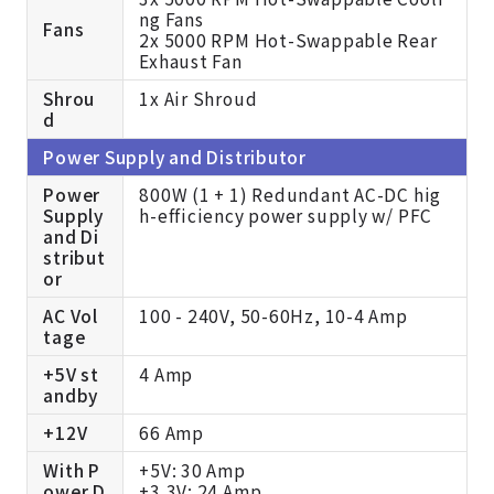
ng Fans
Fans
2x 5000 RPM Hot-Swappable Rear
Exhaust Fan
Shrou
1x Air Shroud
d
Power Supply and Distributor
Power
800W (1 + 1) Redundant AC-DC hig
Supply
h-efficiency power supply w/ PFC
and Di
stribut
or
AC Vol
100 - 240V, 50-60Hz, 10-4 Amp
tage
+5V st
4 Amp
andby
+12V
66 Amp
With P
+5V: 30 Amp
ower D
+3.3V: 24 Amp