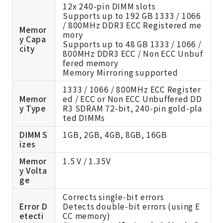
12x 240-pin DIMM slots
Supports up to 192 GB 1333 / 1066
/ 800MHz DDR3 ECC Registered me
Memor
mory
y Capa
Supports up to 48 GB 1333 / 1066 /
city
800MHz DDR3 ECC / Non ECC Unbuf
fered memory
Memory Mirroring supported
1333 / 1066 / 800MHz ECC Register
Memor
ed / ECC or Non ECC Unbuffered DD
y Type
R3 SDRAM 72-bit, 240-pin gold-pla
ted DIMMs
DIMM S
1GB, 2GB, 4GB, 8GB, 16GB
izes
Memor
1.5 V / 1.35V
y Volta
ge
Corrects single-bit errors
Error D
Detects double-bit errors (using E
etecti
CC memory)