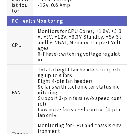
istribu
-12V: 0.6 Amp
tor
PC Health Monitoring
Monitors for CPU Cores, +1.8V, +3.3
V, +5V, +12V, +3.3V Standby, +5V St
andby, VBAT, Memory, Chipset Volt
CPU
ages.
6-Phase-switching voltage regulat
or
Total of eight fan headers supporti
ng up to 8 fans
Eight 4-pin fan headers
8x fans with tachometer status mo
FAN
nitoring
Support 3-pin fans (w/o speed cont
rol)
Low noise fan speed control (4-pin
fan only)
Monitoring for CPU and chassis env
ironment
Tempe