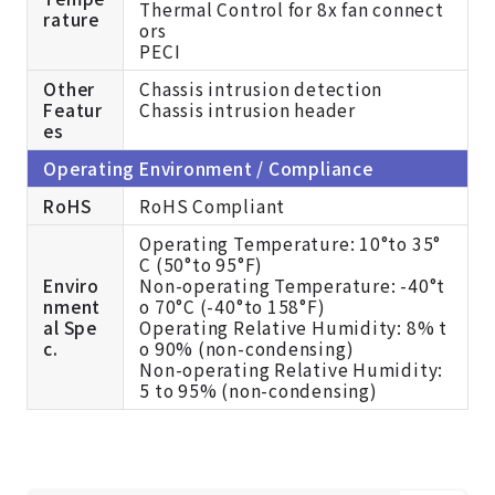
Thermal Control for 8x fan connect
rature
ors
PECI
Other
Chassis intrusion detection
Featur
Chassis intrusion header
es
Operating Environment / Compliance
RoHS
RoHS Compliant
Operating Temperature: 10°to 35°
C (50°to 95°F)
Enviro
Non-operating Temperature: -40°t
nment
o 70°C (-40°to 158°F)
al Spe
Operating Relative Humidity: 8% t
c.
o 90% (non-condensing)
Non-operating Relative Humidity:
5 to 95% (non-condensing)