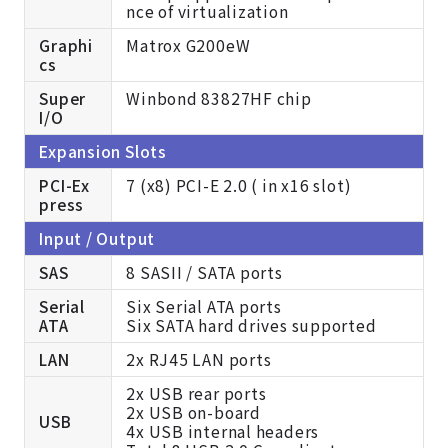
nce of virtualization
Graphi
Matrox G200eW
cs
Super
Winbond 83827HF chip
I/O
Expansion Slots
PCI-Ex
7 (x8) PCI-E 2.0 ( in x16 slot)
press
Input / Output
SAS
8 SASII / SATA ports
Serial
Six Serial ATA ports
ATA
Six SATA hard drives supported
LAN
2x RJ45 LAN ports
2x USB rear ports
2x USB on-board
USB
4x USB internal headers