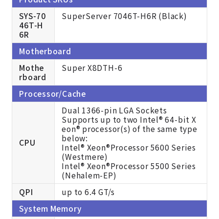
SYS-70
SuperServer 7046T-H6R (Black)
46T-H
6R
Motherboard
Mothe
Super X8DTH-6
rboard
Processor/Cache
Dual 1366-pin LGA Sockets
Supports up to two Intel® 64-bit X
eon® processor(s) of the same type
below:
CPU
Intel® Xeon®Processor 5600 Series
(Westmere)
Intel® Xeon®Processor 5500 Series
(Nehalem-EP)
QPI
up to 6.4 GT/s
System Memory