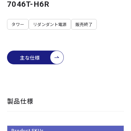
よくある質問
採用情報
7046T-H6R
タワー
リダンダント電源
販売終了
主な仕様
製品仕様
Product SKUs