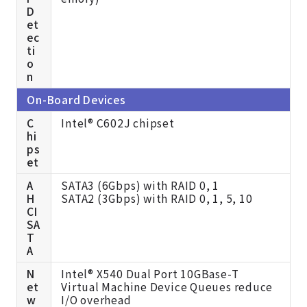
D
et
ec
ti
o
n
On-Board Devices
C
Intel® C602J chipset
hi
ps
et
A
SATA3 (6Gbps) with RAID 0, 1
H
SATA2 (3Gbps) with RAID 0, 1, 5, 10
CI
SA
T
A
N
Intel® X540 Dual Port 10GBase-T
et
Virtual Machine Device Queues reduce
w
I/O overhead