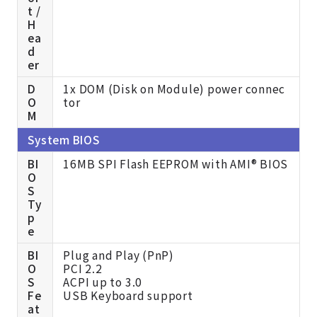
t /
H
ea
d
er
D
1x DOM (Disk on Module) power connec
O
tor
M
System BIOS
BI
16MB SPI Flash EEPROM with AMI® BIOS
O
S
Ty
p
e
BI
Plug and Play (PnP)
O
PCI 2.2
S
ACPI up to 3.0
Fe
USB Keyboard support
at