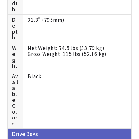
dt
h
D
31.3" (795mm)
e
pt
h
W
Net Weight: 74.5 lbs (33.79 kg)
ei
Gross Weight: 115 lbs (52.16 kg)
g
ht
Av
Black
ail
a
bl
e
C
ol
or
s
Drive Bays