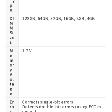
Ty
p
e
DI
128GB, 64GB, 32GB, 16GB, 8GB, 4GB
M
M
Si
ze
s
M
1.2 V
e
m
or
y
V
ol
ta
g
e
Er
Corrects single-bit errors
ro
Detects double-bit errors (using ECC m
r
emory)