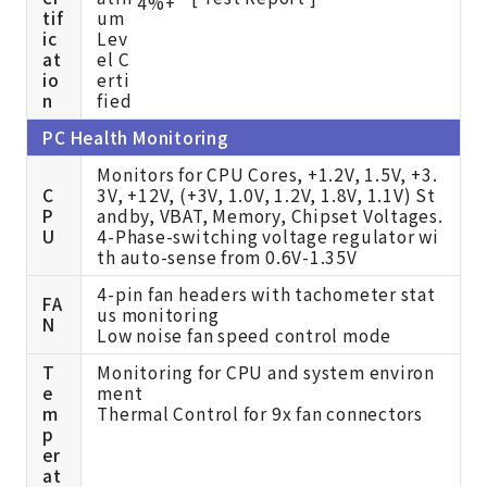
tif
ic
at
io
n
PC Health Monitoring
Monitors for CPU Cores, +1.2V, 1.5V, +3.
C
3V, +12V, (+3V, 1.0V, 1.2V, 1.8V, 1.1V) St
P
andby, VBAT, Memory, Chipset Voltages.
U
4-Phase-switching voltage regulator wi
th auto-sense from 0.6V-1.35V
4-pin fan headers with tachometer stat
FA
us monitoring
N
Low noise fan speed control mode
T
Monitoring for CPU and system environ
e
ment
m
Thermal Control for 9x fan connectors
p
er
at