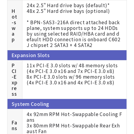
24x 2.5" Hard drive bays (default)*
H
48x 2.5" Hard drive bays (optional)
ot
-s
* BPN-SAS3-216A direct attached back
w
plane, system supports up to 24 HDDs
a
by using selected RAID/HBA card and d
p
efault HDD connection is onboard C602
J chipset 2 SATA3 + 4 SATA2
Expansion Slots
P
11x PCI-E 3.0 slots w/ 48 memory slots
CI
(4x PCI-E 3.0 x16 and 7x PCI-E 3.0 x8)
-E
8x PCI-E 3.0 slots w/ 96 memory slots
xp
(4x PCI-E 3.0 x16 and 4x PCI-E 3.0 x8)
re
ss
System Cooling
4x 92mm RPM Hot-Swappable Cooling F
ans
Fa
3x 80mm RPM Hot-Swappable Rear Exh
ns
aust Fan