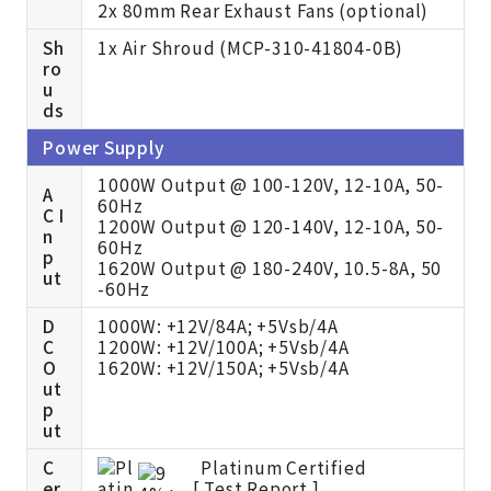
2x 80mm Rear Exhaust Fans (optional)
Sh
1x Air Shroud (MCP-310-41804-0B)
ro
u
ds
Power Supply
1000W Output @ 100-120V, 12-10A, 50-
A
60Hz
C I
1200W Output @ 120-140V, 12-10A, 50-
n
60Hz
p
1620W Output @ 180-240V, 10.5-8A, 50
ut
-60Hz
D
1000W: +12V/84A; +5Vsb/4A
C
1200W: +12V/100A; +5Vsb/4A
O
1620W: +12V/150A; +5Vsb/4A
ut
p
ut
C
Platinum Certified
er
[
Test Report ]