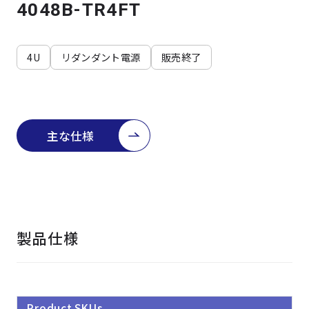
よくある質問
採用情報
4048B-TR4FT
4U
リダンダント電源
販売終了
主な仕様
製品仕様
Product SKUs