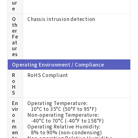
ur
e
O
Chassis intrusion detection
th
er
Fe
at
ur
es
Operating Environment / Compliance
R
RoHS Compliant
o
H
S
En
Operating Temperature:
vir
10°C to 35°C (50°F to 95°F)
o
Non-operating Temperature:
n
-40°C to 70°C (-40°F to 158°F)
m
Operating Relative Humidity:
en
8% to 90% (non-condensing)
ta
Non-operating Relative Humidity: