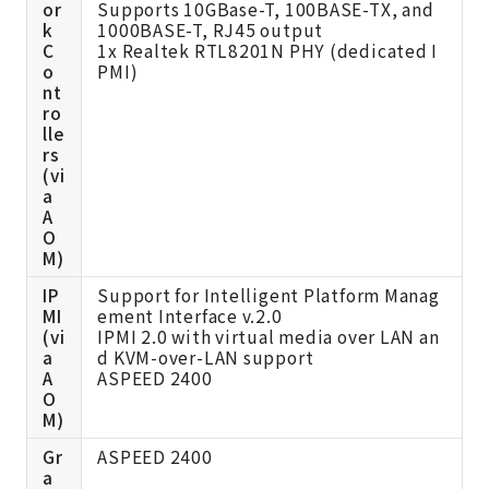
or
Supports 10GBase-T, 100BASE-TX, and
k
1000BASE-T, RJ45 output
C
1x Realtek RTL8201N PHY (dedicated I
o
PMI)
nt
ro
lle
rs
(vi
a
A
O
M)
IP
Support for Intelligent Platform Manag
MI
ement Interface v.2.0
(vi
IPMI 2.0 with virtual media over LAN an
a
d KVM-over-LAN support
A
ASPEED 2400
O
M)
Gr
ASPEED 2400
a