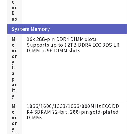
e
m
B
us
System Memory
M
96x 288-pin DDR4 DIMM slots
e
Supports up to 12TB DDR4 ECC 3DS LR
m
DIMM in 96 DIMM slots
or
y
C
a
p
ac
it
y
M
1866/1600/1333/1066/800MHz ECC DD
e
R4 SDRAM 72-bit, 288-pin gold-plated
m
DIMMs
or
y