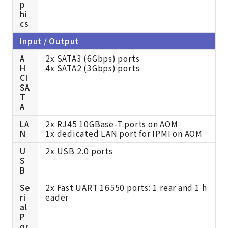
p
hi
cs
Input / Output
A
2x SATA3 (6Gbps) ports
H
4x SATA2 (3Gbps) ports
CI
SA
T
A
LA
2x RJ45 10GBase-T ports on AOM
N
1x dedicated LAN port for IPMI on AOM
U
2x USB 2.0 ports
S
B
Se
2x Fast UART 16550 ports: 1 rear and 1 h
ri
eader
al
P
or