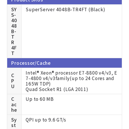
SY
SuperServer 4048B-TR4FT (Black)
S-
40
48
B-
T
R
4F
T
Processor/Cache
Intel® Xeon® processor E7-8800 v4/v3, E
C
7-4800 v4/v3family(up to 24 Cores and
P
165W TDP)
U
Quad Socket R1 (LGA 2011)
C
Up to 60 MB
ac
he
Sy
QPI up to 9.6 GT/s
st