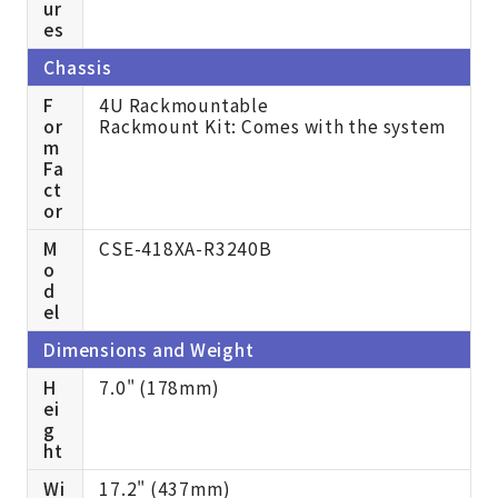
ur
es
Chassis
F
4U Rackmountable
or
Rackmount Kit: Comes with the system
m
Fa
ct
or
M
CSE-418XA-R3240B
o
d
el
Dimensions and Weight
H
7.0" (178mm)
ei
g
ht
Wi
17.2" (437mm)