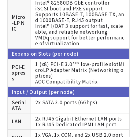
Intel® 82580DB GbE controller
iSCSI boot and PXE support
Supports 10BASE-T, 100BASE-TX, an
Micro
d 1000BASE-T, RJ45 output
-LP N
Intel® I/OAT 3 support for fast, scale
IC
able, and reliable networking
VMDq support for better performanc
e of virtualization
Expansion Slots (per node)
1 (x8) PCI-E 3.0*** low-profile slot
Mi
PCI-E
croLP Adapter Matrix (Networking o
xpres
ptions)
s
AOC Compatibility Matrix
Input / Output (per node)
Serial
2x SATA 3.0 ports (6Gbps)
ATA
2x RJ45 Gigabit Ethernet LAN ports
LAN
1x RJ45 Dedicated IPMI LAN port
1x VGA, 1x COM, and 2x USB 2.0 port