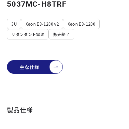
よくある質問
採用情報
5037MC-H8TRF
3U
Xeon E3-1200 v2
Xeon E3-1200
リダンダント電源
販売終了
主な仕様
製品仕様