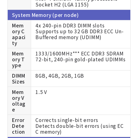
Socket H2 (LGA 1155)
System Memory (per node)
Mem
4x 240-pin DDR3 DIMM slots
ory C
Supports up to 32 GB DDR3 ECC Un-
apaci
Buffered memory (UDIMM)
ty
Mem
1333/1600MHz*** ECC DDR3 SDRAM
ory T
72-bit, 240-pin gold-plated UDIMMs
ype
DIMM
8GB, 4GB, 2GB, 1GB
Sizes
Mem
1.5 V
ory V
oltag
e
Error
Corrects single-bit errors
Dete
Detects double-bit errors (using EC
ction
C memory)