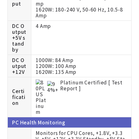
put
mp
1620W: 180-240 V, 50-60 Hz, 10.5-8
Amp
DC O
4 Amp
utput
+5V s
tand
by
DC O
1000W: 84 Amp
utput
1200W: 100 Amp
+12V
1620W: 135 Amp
Platinum Certified [
Test
Report ]
Certi
ficati
on
PC Health Monitoring
Monitors for CPU Cores, +1.8V, +3.3
V, +5V, +12V, +3.3V Standby, +5V Sta