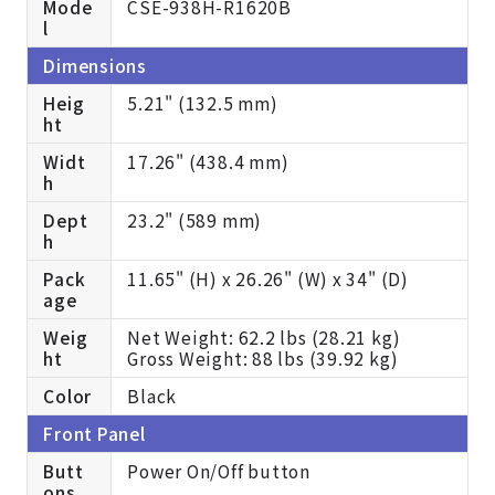
Mode
CSE-938H-R1620B
l
Dimensions
Heig
5.21" (132.5 mm)
ht
Widt
17.26" (438.4 mm)
h
Dept
23.2" (589 mm)
h
Pack
11.65" (H) x 26.26" (W) x 34" (D)
age
Weig
Net Weight: 62.2 lbs (28.21 kg)
ht
Gross Weight: 88 lbs (39.92 kg)
Color
Black
Front Panel
Butt
Power On/Off button
ons