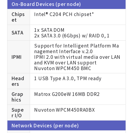
On-Board Devices (per node)
Chips
Intel® C204 PCH chipset*
et
1x SATA DOM
SATA
2x SATA 3.0 (6Gbps) w/ RAID 0, 1
Support for Intelligent Platform Ma
nagement Interface v.2.0
IPMI
IPMI 2.0 with virtual media over LAN
and KVM over LAN support
Nuvoton WPCM450 BMC
Head
1 USB Type A 3.0, TPM ready
ers
Grap
Matrox G200eW 16MB DDR2
hics
Supe
Nuvoton WPCM450RA0BX
r I/O
Network Devices (per node)