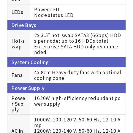
Power LED
LEDs
Node status LED
Drive Bays
2x 3.5" hot-swap SATA3 (6Gbps) HDD
Hot-s
s per node; up to 16 HDDs total
wap
Enterprise SATA HDD only recomme
nded
System Cooling
4x 8cm Heavy duty fans with optimal
Fans
cooling zone
Power Supply
Powe
1620W high-efficiency redundant po
r Sup
wer supply
ply
1000W: 100-120 V, 50-60 Hz, 12-10 A
mp
AC In
1200W: 120-140 V, 50-60 Hz, 12-10 A