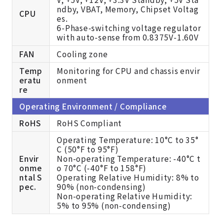
ndby, VBAT, Memory, Chipset Voltag
CPU
es.
6-Phase-switching voltage regulator
with auto-sense from 0.8375V-1.60V
FAN
Cooling zone
Temp
Monitoring for CPU and chassis envir
eratu
onment
re
Operating Environment / Compliance
RoHS
RoHS Compliant
Operating Temperature: 10°C to 35°
C (50°F to 95°F)
Envir
Non-operating Temperature: -40°C t
onme
o 70°C (-40°F to 158°F)
ntal S
Operating Relative Humidity: 8% to
pec.
90% (non-condensing)
Non-operating Relative Humidity:
5% to 95% (non-condensing)