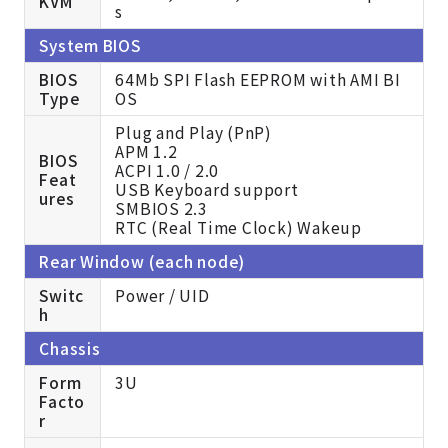
KVM
s
System BIOS
BIOS
64Mb SPI Flash EEPROM with AMI BI
Type
OS
Plug and Play (PnP)
APM 1.2
BIOS
ACPI 1.0 / 2.0
Feat
USB Keyboard support
ures
SMBIOS 2.3
RTC (Real Time Clock) Wakeup
Rear Window (each node)
Switc
Power / UID
h
Chassis
Form
3U
Facto
r