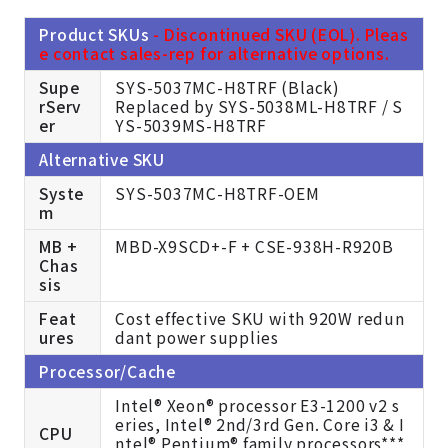
Product SKUs
- Discontinued SKU (EOL). Pleas
e contact sales-rep for alternative options.
Supe
SYS-5037MC-H8TRF (Black)
rServ
Replaced by
SYS-5038ML-H8TRF /
S
er
YS-5039MS-H8TRF
Alternative SKU
Syste
SYS-5037MC-H8TRF-OEM
m
MB +
MBD-X9SCD+-F + CSE-938H-R920B
Chas
sis
Feat
Cost effective SKU with 920W redun
ures
dant power supplies
Processor/Cache
Intel® Xeon® processor E3-1200 v2 s
eries, Intel® 2nd/3rd Gen. Core i3 & I
CPU
ntel® Pentium® family processors***