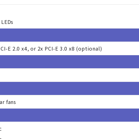
y LEDs
PCI-E 2.0 x4, or 2x PCI-E 3.0 x8 (optional)
ar fans
c
c