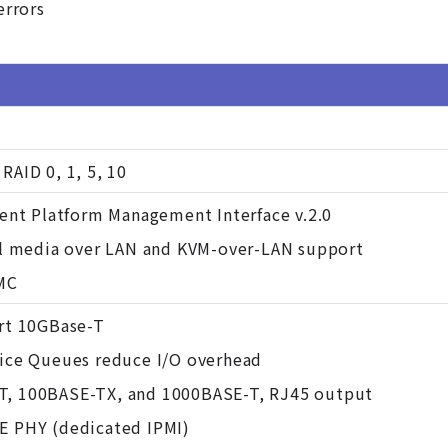
errors
RAID 0, 1, 5, 10
gent Platform Management Interface v.2.0
ual media over LAN and KVM-over-LAN support
MC
ort 10GBase-T
vice Queues reduce I/O overhead
T, 100BASE-TX, and 1000BASE-T, RJ45 output
E PHY (dedicated IPMI)