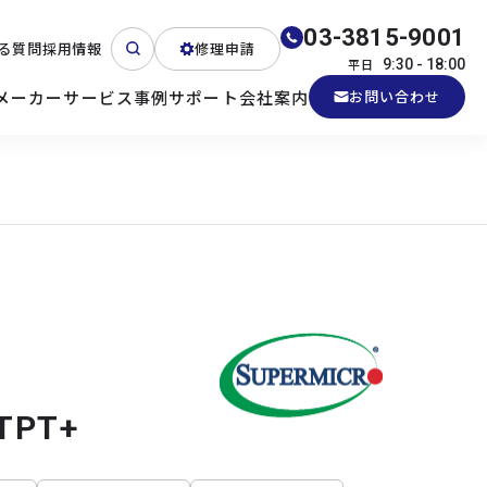
03-3815-9001
る質問
採用情報
修理申請
平日
9:30 - 18:00
メーカー
サービス
事例
サポート
会社案内
お問い合わせ
ート
テクニカルサポート
各種検証機貸出
産業用PC
よくある質問
電源 (Zippy)
TPT+