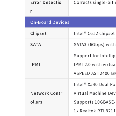
Error Detectio
Corrects single-bit 
n
On-Board Devices
Chipset
Intel® C612 chipset
SATA
SATA3 (6Gbps) with 
Support for Intelli
IPMI
IPMI 2.0 with virt
ASPEED AST2400 B
Intel® X540 Dual P
Network Contr
Virtual Machine De
ollers
Supports 10GBASE-
1x Realtek RTL8211