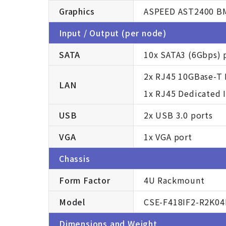
Graphics
ASPEED AST2400 B
Input / Output (per node)
SATA
10x SATA3 (6Gbps) 
2x RJ45 10GBase-T 
LAN
1x RJ45 Dedicated 
USB
2x USB 3.0 ports
VGA
1x VGA port
Chassis
Form Factor
4U Rackmount
Model
CSE-F418IF2-R2K0
Dimensions and Weight