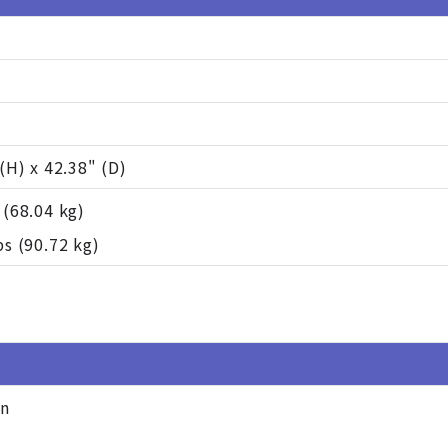
(H) x 42.38" (D)
 (68.04 kg)
bs (90.72 kg)
on