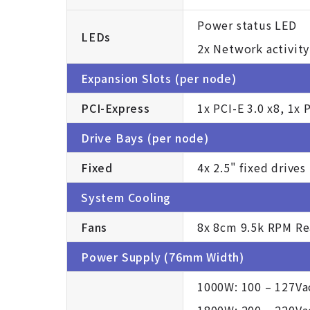
Power status LED
LEDs
2x Network activit
Expansion Slots (per node)
PCI-Express
1x PCI-E 3.0 x8, 1x 
Drive Bays (per node)
Fixed
4x 2.5" fixed drives
System Cooling
Fans
8x 8cm 9.5k RPM Re
Power Supply (76mm Width)
1000W: 100 – 127Va
1800W: 200 – 220Va