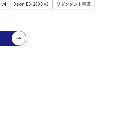
 v4
Xeon E5-2600 v3
リダンダント電源