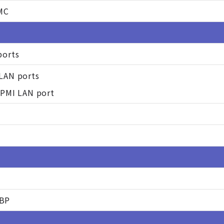
MC
ports
LAN ports
IPMI LAN port
4BP