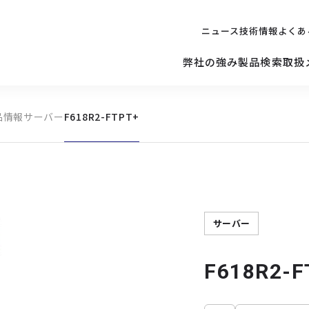
ニュース
技術情報
よくあ
弊社の強み
製品検索
取扱
品情報
サーバー
F618R2-FTPT+
キッティング
ご購入を
検討されている方へ
修理サポ
サーバー
修理・交換・
保守の依頼
サーバーマザーボード
サーバー
F618R2-F