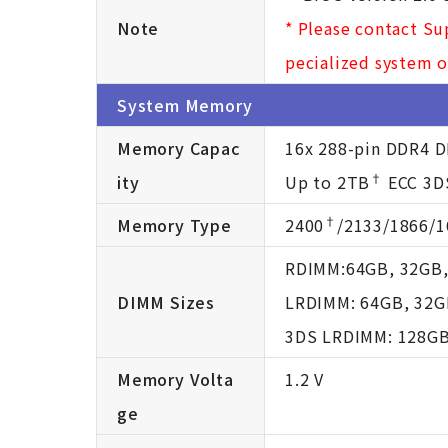
Note
* Please contact S
pecialized system o
System Memory
Memory Capac
16x 288-pin DDR4 D
†
ity
Up to 2TB
ECC 3D
†
Memory Type
2400
/2133/1866/
RDIMM:64GB, 32GB,
DIMM Sizes
LRDIMM: 64GB, 32G
3DS LRDIMM: 128G
Memory Volta
1.2 V
ge