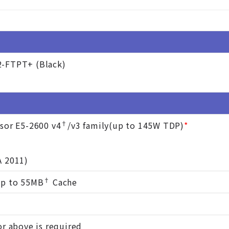
2-FTPT+ (Black)
†
sor E5-2600 v4
/v3 family(up to 145W TDP)
*
A 2011)
†
Up to 55MB
Cache
or above is required