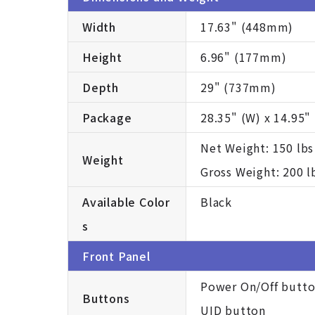
Width
17.63" (448mm)
Height
6.96" (177mm)
Depth
29" (737mm)
Package
28.35" (W) x 14.95" 
Net Weight: 150 lbs
Weight
Gross Weight: 200 l
Available Color
Black
s
Front Panel
Power On/Off butt
Buttons
UID button