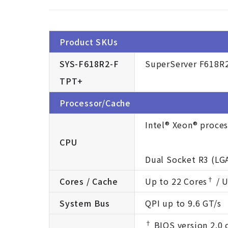
Product SKUs
SYS-F618R2-F
SuperServer F618R
TPT+
Processor/Cache
Intel® Xeon® proces
CPU
Dual Socket R3 (LG
†
Cores / Cache
Up to 22 Cores
/ 
System Bus
QPI up to 9.6 GT/s
†
BIOS version 2.0 