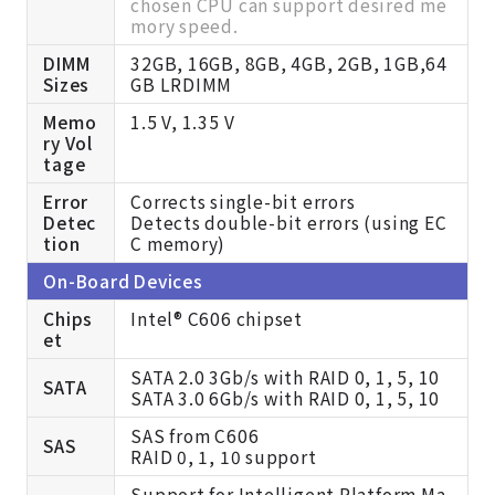
chosen CPU can support desired me
mory speed.
DIMM
32GB, 16GB, 8GB, 4GB, 2GB, 1GB,64
Sizes
GB LRDIMM
Memo
1.5 V, 1.35 V
ry Vol
tage
Error
Corrects single-bit errors
Detec
Detects double-bit errors (using EC
tion
C memory)
On-Board Devices
Chips
Intel® C606 chipset
et
SATA 2.0 3Gb/s with RAID 0, 1, 5, 10
SATA
SATA 3.0 6Gb/s with RAID 0, 1, 5, 10
SAS from C606
SAS
RAID 0, 1, 10 support
Support for Intelligent Platform Ma