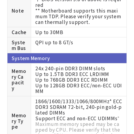
red
Note
** Motherboard supports this maxi
mum TDP. Please verify your system
can thermally support.
Cache
Up to 30MB
Syste
QPI up to 8 GT/s
m Bus
System Memory
24x 240-pin DDR3 DIMM slots
Memo
Up to 1.5TB DDR3 ECC LRDIMM
ry Ca
Up to 768GB DDR3 ECC RDIMM
pacit
Up to 128GB DDR3 ECC/non-ECC UDI
y
MM
1866/1600/1333/1066/800MHz* ECC
DDR3 SDRAM 72-bit, 240-pin gold-p
lated DIMMs
Memo
Support ECC and non-ECC UDIMMs
*
ry Ty
Maximum memory speed may be ca
pe
pped by CPU. Please verify that the