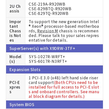
CSE-219A-R920WB
2U Ch
CSE-829BTQ-R920WB
assis
CSE-829TQ-R920WB
Impor
To support the new generation Intel
tant
® Xeon® processor-based motherboa
Chass
rds,
Revision M
chassis is recommen
is Not
ded. Please talk to your sales repres
es
entative for details.
SuperServer(s) with X9DRW-3TF+
Model
SYS-1027R-WRFT+
(s)
SYS-6017R-N3RFT+
Expansion Slots
1 PCI-E 3.0 (x48) left hand side riser
PCI-E
card support
(Both CPUs need to be
xpres
installed for full access to PCI-E slot
s
s and onboard controllers. See manu
al block diagram for details.)
System BIOS