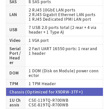
SAS
8 SAS ports
2 RJ45 10GbE LAN ports
LAN
2 RJ45 Gigabit Ethernet LAN ports
1 RJ45 Dedicated IPMI LAN port
7 USB 2.0 ports total (2 rear + 4 via
USB
header + 1 Type A)
Video
1 VGA port
Serial
2 Fast UART 16550 ports: 1 rear and
Port /
1 header
Head
er
1 DOM (Disk on Module) power conn
DOM
ector
TPM
1 TPM Header
Chassis (Optimized for X9DRW-3TF+)
1U Ch
CSE-119TQ-R700WB
assis
CSE-819TQ-R700WB