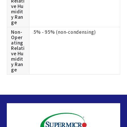
Relati
ve Hu
midit
y Ran
ge
Non-
5% - 95% (non-condensing)
Oper
ating
Relati
ve Hu
midit
y Ran
ge