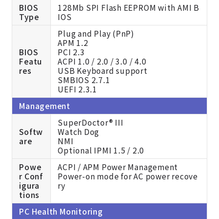
BIOS
128Mb SPI Flash EEPROM with AMI B
Type
IOS
Plug and Play (PnP)
APM 1.2
BIOS
PCI 2.3
Featu
ACPI 1.0 / 2.0 / 3.0 / 4.0
res
USB Keyboard support
SMBIOS 2.7.1
UEFI 2.3.1
Management
SuperDoctor® III
Softw
Watch Dog
are
NMI
Optional IPMI 1.5 / 2.0
Powe
ACPI / APM Power Management
r Conf
Power-on mode for AC power recove
igura
ry
tions
PC Health Monitoring