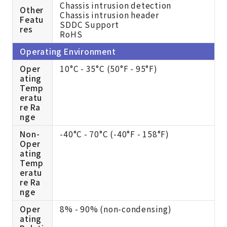
Chassis intrusion detection
Other
Chassis intrusion header
Featu
SDDC Support
res
RoHS
Operating Environment
Oper
10°C - 35°C (50°F - 95°F)
ating
Temp
eratu
re Ra
nge
Non-
-40°C - 70°C (-40°F - 158°F)
Oper
ating
Temp
eratu
re Ra
nge
Oper
8% - 90% (non-condensing)
ating