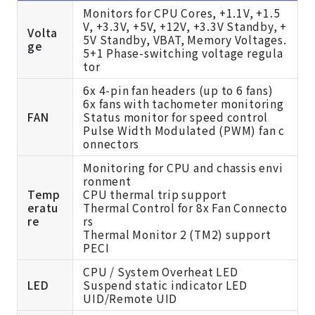
Monitors for CPU Cores, +1.1V, +1.5
V, +3.3V, +5V, +12V, +3.3V Standby, +
Volta
5V Standby, VBAT, Memory Voltages.
ge
5+1 Phase-switching voltage regula
tor
6x 4-pin fan headers (up to 6 fans)
6x fans with tachometer monitoring
FAN
Status monitor for speed control
Pulse Width Modulated (PWM) fan c
onnectors
Monitoring for CPU and chassis envi
ronment
Temp
CPU thermal trip support
eratu
Thermal Control for 8x Fan Connecto
re
rs
Thermal Monitor 2 (TM2) support
PECI
CPU / System Overheat LED
LED
Suspend static indicator LED
UID/Remote UID