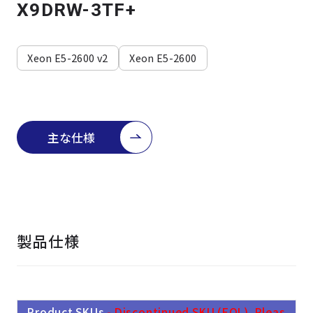
よくある質問
採用情報
X9DRW-3TF+
Xeon E5-2600 v2
Xeon E5-2600
主な仕様
製品仕様
Product SKUs
- Discontinued SKU (EOL). Pleas