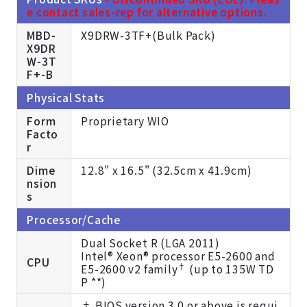
e contact sales-rep for alternative options.
MBD-
X9DRW-3TF+(Bulk Pack)
X9DR
W-3T
F+-B
Physical Stats
Form
Proprietary WIO
Facto
r
Dime
12.8" x 16.5" (32.5cm x 41.9cm)
nsion
s
Processor/Cache
Dual Socket R (LGA 2011)
Intel® Xeon® processor E5-2600 and
CPU
†
E5-2600 v2 family
(up to 135W TD
P **)
† BIOS version 3.0 or above is requi