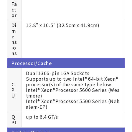
Fa
ct
or
Di
12.8" x 16.5" (32.5cm x 41.9cm)
m
e
ns
io
ns
Processor/Cache
Dual 1366-pin LGA Sockets
Supports up to two Intel® 64-bit Xeon®
C
processor(s) of the same type below:
P
Intel® Xeon®Processor 5600 Series (Wes
U
tmere)
Intel® Xeon®Processor 5500 Series (Neh
alem-EP)
Q
up to 6.4 GT/s
PI