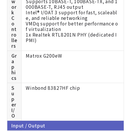
w
Supports 10BASE-T, 100BASE-TX, and 1
or
000BASE-T, RJ45 output
k
Intel® I/OAT 3 support for fast, scaleabl
C
e, and reliable networking
o
VMDq support for better performance o
nt
f virtualization
ro
1x Realtek RTL8201N PHY (dedicated I
lle
PMI)
rs
Gr
Matrox G200eW
a
p
hi
cs
S
Winbond 83827HF chip
u
p
er
I/
O
Input / Output