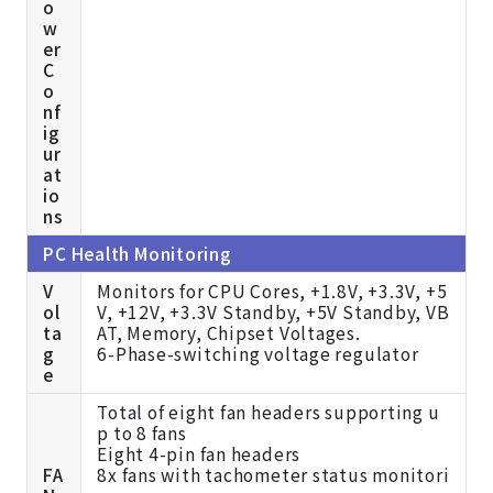
o
w
er
C
o
nf
ig
ur
at
io
ns
PC Health Monitoring
V
Monitors for CPU Cores, +1.8V, +3.3V, +5
ol
V, +12V, +3.3V Standby, +5V Standby, VB
ta
AT, Memory, Chipset Voltages.
g
6-Phase-switching voltage regulator
e
Total of eight fan headers supporting u
p to 8 fans
Eight 4-pin fan headers
FA
8x fans with tachometer status monitori