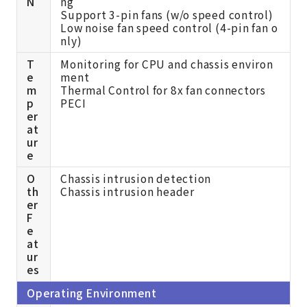
N
ng
Support 3-pin fans (w/o speed control)
Low noise fan speed control (4-pin fan o
nly)
T
Monitoring for CPU and chassis environ
e
ment
m
Thermal Control for 8x fan connectors
p
PECI
er
at
ur
e
O
Chassis intrusion detection
th
Chassis intrusion header
er
F
e
at
ur
es
Operating Environment