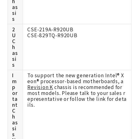
h
as
si
s
2
CSE-219A-R920UB
U
CSE-829TQ-R920UB
C
h
as
si
s
I
To support the new generation Intel® X
m
eon® processor-based motherboards, a
p
Revision K
chassis is recommended for
or
most models. Please talk to your sales r
ta
epresentative or follow the link for deta
nt
ils.
C
h
as
si
s