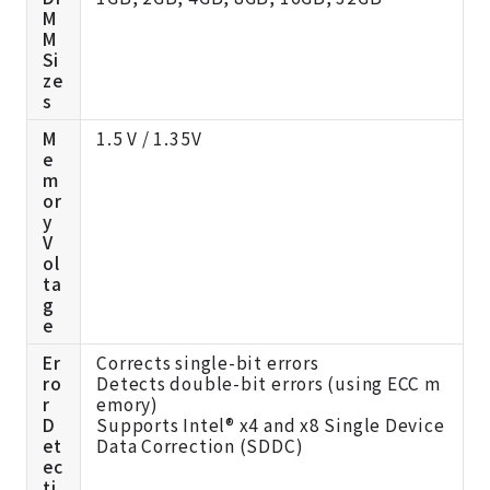
M
M
Si
ze
s
M
1.5 V / 1.35V
e
m
or
y
V
ol
ta
g
e
Er
Corrects single-bit errors
ro
Detects double-bit errors (using ECC m
r
emory)
D
Supports Intel® x4 and x8 Single Device
et
Data Correction (SDDC)
ec
ti