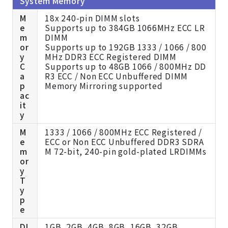
System Memory
M
18x 240-pin DIMM slots
e
Supports up to 384GB 1066MHz ECC LR
m
DIMM
or
Supports up to 192GB 1333 / 1066 / 800
y
MHz DDR3 ECC Registered DIMM
C
Supports up to 48GB 1066 / 800MHz DD
a
R3 ECC / Non ECC Unbuffered DIMM
p
Memory Mirroring supported
ac
it
y
M
1333 / 1066 / 800MHz ECC Registered /
e
ECC or Non ECC Unbuffered DDR3 SDRA
m
M 72-bit, 240-pin gold-plated LRDIMMs
or
y
T
y
p
e
DI
1GB, 2GB, 4GB, 8GB, 16GB, 32GB