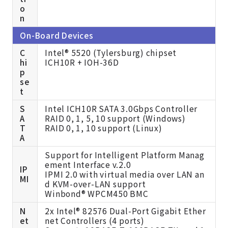
o
n
On-Board Devices
C
Intel® 5520 (Tylersburg) chipset
hi
ICH10R + IOH-36D
p
se
t
S
Intel ICH10R SATA 3.0Gbps Controller
A
RAID 0, 1, 5, 10 support (Windows)
T
RAID 0, 1, 10 support (Linux)
A
Support for Intelligent Platform Manag
ement Interface v.2.0
IP
IPMI 2.0 with virtual media over LAN an
MI
d KVM-over-LAN support
Winbond® WPCM450 BMC
N
2x Intel® 82576 Dual-Port Gigabit Ether
et
net Controllers (4 ports)