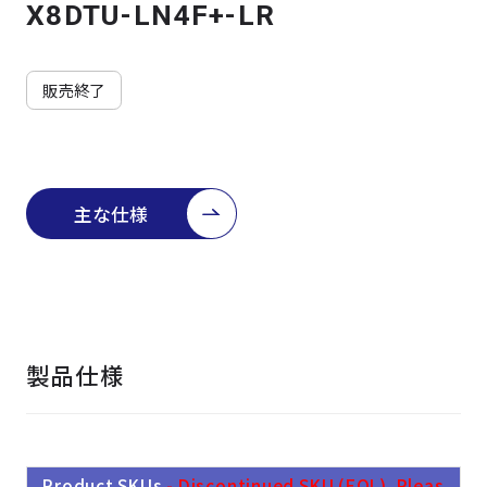
よくある質問
採用情報
X8DTU-LN4F+-LR
販売終了
主な仕様
製品仕様
Product SKUs
- Discontinued SKU (EOL). Pleas