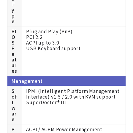
T
y
p
e
BI
Plug and Play (PnP)
O
PCI 2.2
S
ACPI up to 3.0
F
USB Keyboard support
e
at
ur
es
Management
S
IPMI (Intelligent Platform Management
of
Interface) v1.5 / 2.0 with KVM support
t
SuperDoctor® III
w
ar
e
P
ACPI / ACPM Power Management