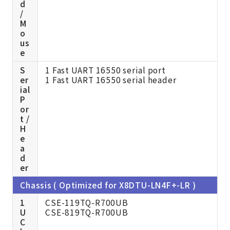
d
/
M
o
us
e
S
1 Fast UART 16550 serial port
er
1 Fast UART 16550 serial header
ial
P
or
t /
H
e
a
d
er
Chassis ( Optimized for X8DTU-LN4F+-LR )
1
CSE-119TQ-R700UB
U
CSE-819TQ-R700UB
C