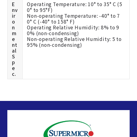
E
Operating Temperature: 10° to 35° C (5
nv
0° to 95°F)
ir
Non-operating Temperature: -40° to 7
o
0° C (-40° to 158° F)
n
Operating Relative Humidity: 8% to 9
m
0% (non-condensing)
e
Non-operating Relative Humidity: 5 to
nt
95% (non-condensing)
al
S
p
e
c.