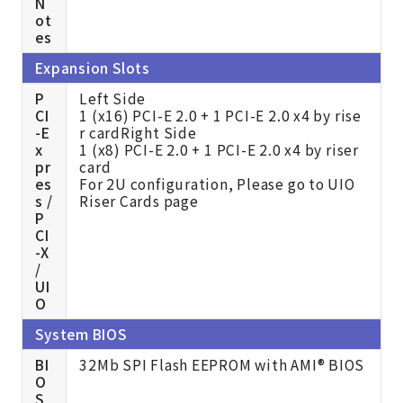
N
ot
es
Expansion Slots
P
Left Side
CI
1 (x16) PCI-E 2.0 + 1 PCI-E 2.0 x4 by rise
-E
r card
Right Side
x
1 (x8) PCI-E 2.0 + 1 PCI-E 2.0 x4 by riser
pr
card
es
For 2U configuration, Please go to
UIO
s /
Riser Cards page
P
CI
-X
/
UI
O
System BIOS
BI
32Mb SPI Flash EEPROM with AMI® BIOS
O
S