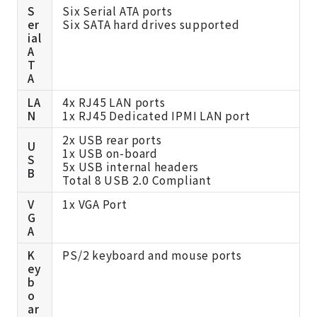
S
Six Serial ATA ports
er
Six SATA hard drives supported
ial
A
T
A
LA
4x RJ45 LAN ports
N
1x RJ45 Dedicated IPMI LAN port
2x USB rear ports
U
1x USB on-board
S
5x USB internal headers
B
Total 8 USB 2.0 Compliant
V
1x VGA Port
G
A
K
PS/2 keyboard and mouse ports
ey
b
o
ar