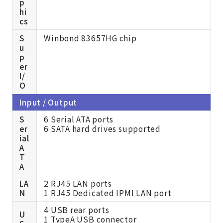
p
hi
cs
S
Winbond 83657HG chip
u
p
er
I/
O
Input / Output
S
6 Serial ATA ports
er
6 SATA hard drives supported
ial
A
T
A
LA
2 RJ45 LAN ports
N
1 RJ45 Dedicated IPMI LAN port
4 USB rear ports
U
1 TypeA USB connector