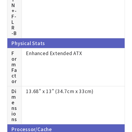
N
+-
F-
L
R
-B
Physical Stats
F
Enhanced Extended ATX
or
m
Fa
ct
or
Di
13.68" x 13" (34.7cm x 33cm)
m
e
ns
io
ns
Processor/Cache