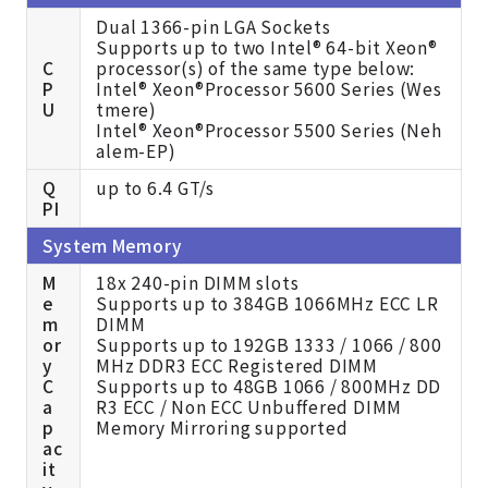
Dual 1366-pin LGA Sockets
Supports up to two Intel® 64-bit Xeon®
C
processor(s) of the same type below:
P
Intel® Xeon®Processor 5600 Series (Wes
U
tmere)
Intel® Xeon®Processor 5500 Series (Neh
alem-EP)
Q
up to 6.4 GT/s
PI
System Memory
M
18x 240-pin DIMM slots
e
Supports up to 384GB 1066MHz ECC LR
m
DIMM
or
Supports up to 192GB 1333 / 1066 / 800
y
MHz DDR3 ECC Registered DIMM
C
Supports up to 48GB 1066 / 800MHz DD
a
R3 ECC / Non ECC Unbuffered DIMM
p
Memory Mirroring supported
ac
it