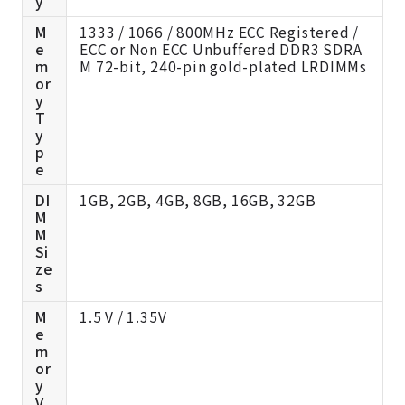
y
M
1333 / 1066 / 800MHz ECC Registered /
e
ECC or Non ECC Unbuffered DDR3 SDRA
m
M 72-bit, 240-pin gold-plated LRDIMMs
or
y
T
y
p
e
DI
1GB, 2GB, 4GB, 8GB, 16GB, 32GB
M
M
Si
ze
s
M
1.5 V / 1.35V
e
m
or
y
V