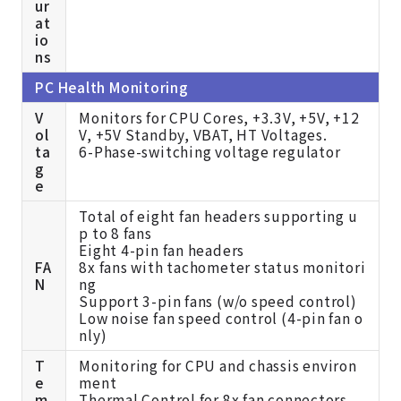
ur
at
io
ns
PC Health Monitoring
V
Monitors for CPU Cores, +3.3V, +5V, +12
ol
V, +5V Standby, VBAT, HT Voltages.
ta
6-Phase-switching voltage regulator
g
e
Total of eight fan headers supporting u
p to 8 fans
Eight 4-pin fan headers
FA
8x fans with tachometer status monitori
N
ng
Support 3-pin fans (w/o speed control)
Low noise fan speed control (4-pin fan o
nly)
T
Monitoring for CPU and chassis environ
e
ment
m
Thermal Control for 8x fan connectors