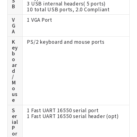
S
3 USB internal headers( 5 ports)
B
10 total USB ports, 2.0 Compliant
V
1 VGA Port
G
A
K
PS/2 keyboard and mouse ports
ey
b
o
ar
d
/
M
o
us
e
S
1 Fast UART 16550 serial port
er
1 Fast UART 16550 serial header (opt)
ial
P
or