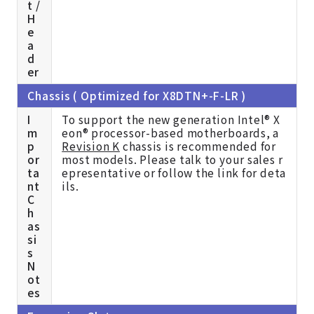
t /
H
e
a
d
er
Chassis ( Optimized for X8DTN+-F-LR )
I
To support the new generation Intel® X
m
eon® processor-based motherboards, a
p
Revision K
chassis is recommended for
or
most models. Please talk to your sales r
ta
epresentative or follow the link for deta
nt
ils.
C
h
as
si
s
N
ot
es