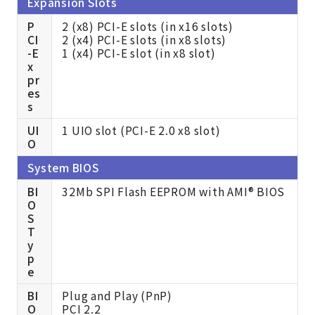
Expansion Slots
P
2 (x8) PCI-E slots (in x16 slots)
CI
2 (x4) PCI-E slots (in x8 slots)
-E
1 (x4) PCI-E slot (in x8 slot)
x
pr
es
s
UI
1 UIO slot (PCI-E 2.0 x8 slot)
O
System BIOS
BI
32Mb SPI Flash EEPROM with AMI® BIOS
O
S
T
y
p
e
BI
Plug and Play (PnP)
O
PCI 2.2