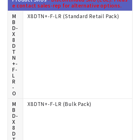
e contact sales-rep for alternative options.
M
X8DTN+-F-LR (Standard Retail Pack)
B
D-
X
8
D
T
N
+-
F-
L
R
-
O
M
X8DTN+-F-LR (Bulk Pack)
B
D-
X
8
D
T