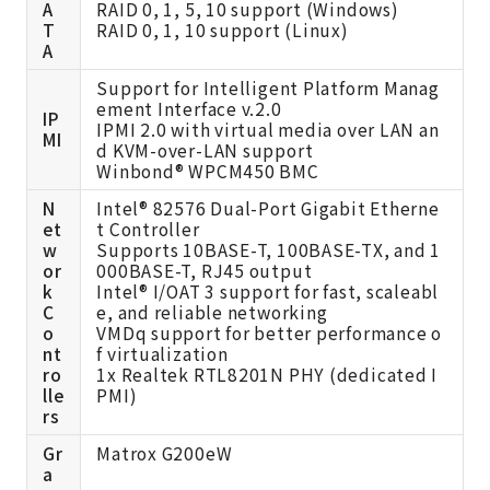
A
RAID 0, 1, 5, 10 support (Windows)
T
RAID 0, 1, 10 support (Linux)
A
Support for Intelligent Platform Manag
ement Interface v.2.0
IP
IPMI 2.0 with virtual media over LAN an
MI
d KVM-over-LAN support
Winbond® WPCM450 BMC
N
Intel® 82576 Dual-Port Gigabit Etherne
et
t Controller
w
Supports 10BASE-T, 100BASE-TX, and 1
or
000BASE-T, RJ45 output
k
Intel® I/OAT 3 support for fast, scaleabl
C
e, and reliable networking
o
VMDq support for better performance o
nt
f virtualization
ro
1x Realtek RTL8201N PHY (dedicated I
lle
PMI)
rs
Gr
Matrox G200eW
a