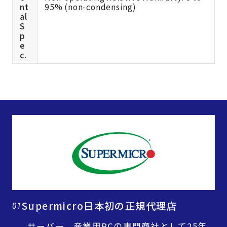
nt
95% (non-condensing)
al
S
p
e
c.
Supermicro日本初の正規代理店
01
サーバー、産業用PCの専門商社として25年