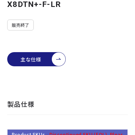
よくある質問
採用情報
X8DTN+-F-LR
販売終了
主な仕様
製品仕様
Product SKUs
- Discontinued SKU (EOL). Pleas