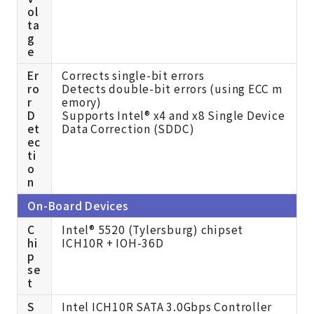
ol
ta
g
e
Er
Corrects single-bit errors
ro
Detects double-bit errors (using ECC m
r
emory)
D
Supports Intel® x4 and x8 Single Device
et
Data Correction (SDDC)
ec
ti
o
n
On-Board Devices
C
Intel® 5520 (Tylersburg) chipset
hi
ICH10R + IOH-36D
p
se
t
S
Intel ICH10R SATA 3.0Gbps Controller