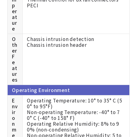
p
PECI
er
at
ur
e
O
Chassis intrusion detection
th
Chassis intrusion header
er
F
e
at
ur
es
Operating Environment
E
Operating Temperature: 10° to 35° C (5
nv
0° to 95°F)
ir
Non-operating Temperature: -40° to 7
o
0° C (-40° to 158° F)
n
Operating Relative Humidity: 8% to 9
m
0% (non-condensing)
e
Non-operating Relative Humidity: 5 to