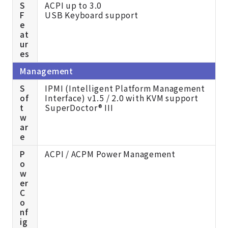
S
ACPI up to 3.0
F
USB Keyboard support
e
at
ur
es
Management
S
IPMI (Intelligent Platform Management
of
Interface) v1.5 / 2.0 with KVM support
t
SuperDoctor® III
w
ar
e
P
ACPI / ACPM Power Management
o
w
er
C
o
nf
ig