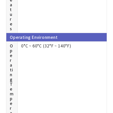
a
t
u
r
e
s
Operating Environment
O
0°C ~ 60°C (32°F ~ 140°F)
p
e
r
a
ti
n
g
T
e
m
p
e
r
a