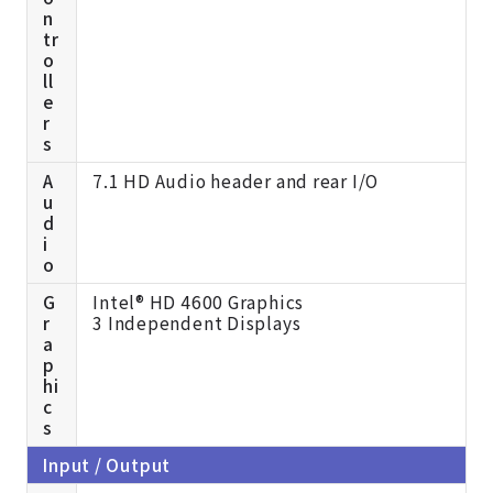
n
tr
o
ll
e
r
s
A
7.1 HD Audio header and rear I/O
u
d
i
o
G
Intel® HD 4600 Graphics
r
3 Independent Displays
a
p
hi
c
s
Input / Output