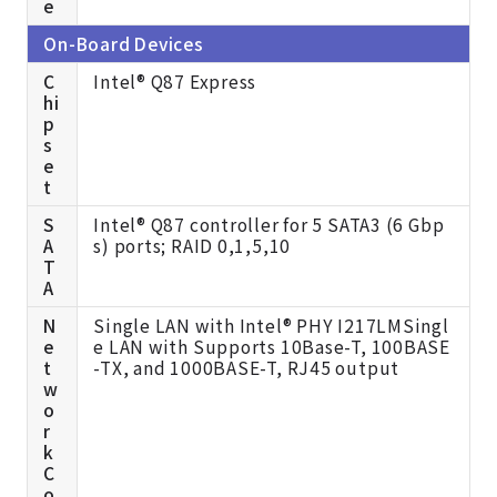
e
On-Board Devices
C
Intel® Q87 Express
hi
p
s
e
t
S
Intel® Q87 controller for 5 SATA3 (6 Gbp
A
s) ports; RAID 0,1,5,10
T
A
N
Single LAN with Intel® PHY I217LMSingl
e
e LAN with Supports 10Base-T, 100BASE
t
-TX, and 1000BASE-T, RJ45 output
w
o
r
k
C
o