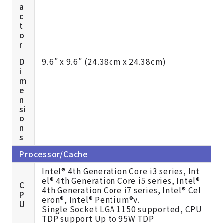
a
c
t
o
r
D
9.6″ x 9.6″ (24.38cm x 24.38cm)
i
m
e
n
si
o
n
s
Processor/Cache
Intel® 4th Generation Core i3 series, Int
el® 4th Generation Core i5 series, Intel®
C
4th Generation Core i7 series, Intel® Cel
P
eron®, Intel® Pentium®v.
U
Single Socket LGA 1150 supported, CPU
TDP support Up to 95W TDP