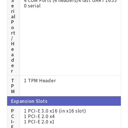
e
0 serial
ri
al
P
o
rt
/
H
e
a
d
e
r
T
1 TPM Header
P
M
Expansion Slots
P
1 PCI-E 3.0 x16 (in x16 slot)
C
1 PCI-E 2.0 x4
I-
1 PCI-E 2.0 x1
E