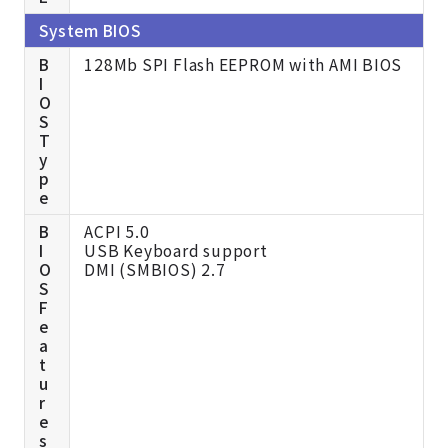
System BIOS
B
128Mb SPI Flash EEPROM with AMI BIOS
I
O
S
T
y
p
e
B
ACPI 5.0
I
USB Keyboard support
O
DMI (SMBIOS) 2.7
S
F
e
a
t
u
r
e
s