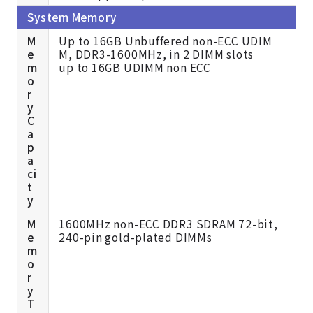
System Memory
M
Up to 16GB Unbuffered non-ECC UDIM
e
M, DDR3-1600MHz, in 2 DIMM slots
m
up to 16GB UDIMM non ECC
o
r
y
C
a
p
a
ci
t
y
M
1600MHz non-ECC DDR3 SDRAM 72-bit,
e
240-pin gold-plated DIMMs
m
o
r
y
T