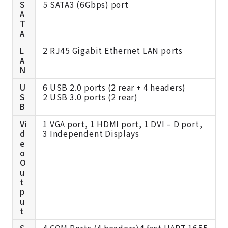
S
5 SATA3 (6Gbps) port
A
T
A
L
2 RJ45 Gigabit Ethernet LAN ports
A
N
U
6 USB 2.0 ports (2 rear + 4 headers)
S
2 USB 3.0 ports (2 rear)
B
Vi
1 VGA port, 1 HDMI port, 1 DVI – D port,
d
3 Independent Displays
e
o
O
u
t
p
u
t
S
4 COM Ports (4 headers)4 fast UART 1655