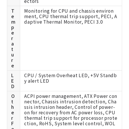
ectors
T
Monitoring for CPU and chassis environ
e
ment, CPU thermal trip support, PECI, A
m
daptive Thermal Monitor, PECI 3.0
p
e
r
a
t
u
r
e
L
CPU / System Overheat LED, +5V Standb
E
y alert LED
D
O
ACPI power management, ATX Power con
t
nector, Chassis intrusion detection, Cha
h
ssis intrusion header, Control of power-
e
on for recovery from AC power loss, CPU
r
thermal trip support for processor prote
F
ction, RoHS, System level control, WOL
e