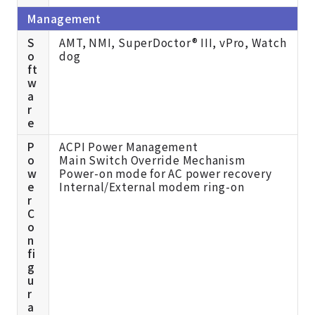
Management
S
AMT, NMI, SuperDoctor® III, vPro, Watch
o
dog
ft
w
a
r
e
P
ACPI Power Management
o
Main Switch Override Mechanism
w
Power-on mode for AC power recovery
e
Internal/External modem ring-on
r
C
o
n
fi
g
u
r
a