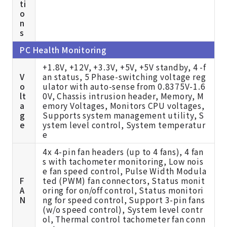
ti
o
n
s
PC Health Monitoring
+1.8V, +12V, +3.3V, +5V, +5V standby, 4 -f
V
an status, 5 Phase-switching voltage reg
o
ulator with auto-sense from 0.8375V-1.6
lt
0V, Chassis intrusion header, Memory, M
a
emory Voltages, Monitors CPU voltages,
g
Supports system management utility, S
e
ystem level control, System temperatur
e
4x 4-pin fan headers (up to 4 fans), 4 fan
s with tachometer monitoring, Low nois
e fan speed control, Pulse Width Modula
F
ted (PWM) fan connectors, Status monit
A
oring for on/off control, Status monitori
N
ng for speed control, Support 3-pin fans
(w/o speed control), System level contr
ol, Thermal control tachometer fan conn