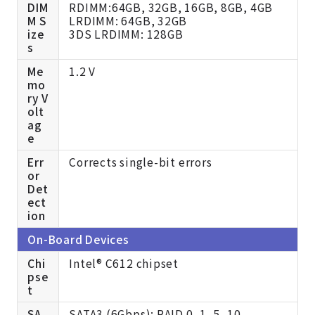
DIM
RDIMM:64GB, 32GB, 16GB, 8GB, 4GB
M S
LRDIMM: 64GB, 32GB
ize
3DS LRDIMM: 128GB
s
Me
1.2 V
mo
ry V
olt
ag
e
Err
Corrects single-bit errors
or
Det
ect
ion
On-Board Devices
Chi
Intel® C612 chipset
pse
t
SA
SATA3 (6Gbps); RAID 0, 1, 5, 10