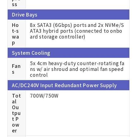
ss
Drive Bays
Ho
8x SATA3 (6Gbps) ports and 2x NVMe/S
t-s
ATA3 hybrid ports (connected to onbo
wa
ard storage controller)
p
System Cooling
5x 4cm heavy-duty counter-rotating fa
Fan
ns w/ air shroud and optimal fan speed
s
control
AC/DC240V Input Redundant Power Supply
Tot
700W/750W
al
Ou
tpu
t P
ow
er