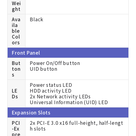
Wei
ght
Ava
Black
ila
ble
Col
ors
Front Panel
But
Power On/Off button
ton
UID button
s
Power status LED
LE
HDD activity LED
Ds
2x Network activity LEDs
Universal Information (UID) LED
Expansion Slots
PCI
2x PCI-E 3.0 x16 full-height, half-lengt
-Ex
h slots
pre