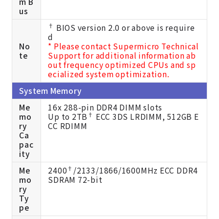
m B
us
†
BIOS version 2.0 or above is require
d
No
* Please contact Supermicro Technical
te
Support for additional information ab
out frequency optimized CPUs and sp
ecialized system optimization.
System Memory
Me
16x 288-pin DDR4 DIMM slots
†
mo
Up to 2TB
ECC 3DS LRDIMM, 512GB E
ry
CC RDIMM
Ca
pac
ity
†
Me
2400
/2133/1866/1600MHz ECC DDR4
mo
SDRAM 72-bit
ry
Ty
pe