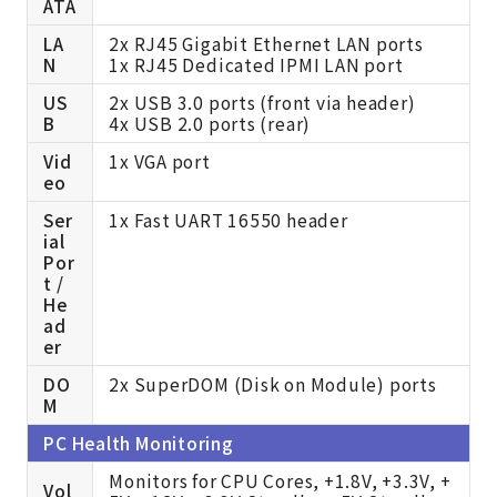
ATA
LA
2x RJ45 Gigabit Ethernet LAN ports
N
1x RJ45 Dedicated IPMI LAN port
US
2x USB 3.0 ports (front via header)
B
4x USB 2.0 ports (rear)
Vid
1x VGA port
eo
Ser
1x Fast UART 16550 header
ial
Por
t /
He
ad
er
DO
2x Super
DOM (Disk on Module) ports
M
PC Health Monitoring
Monitors for CPU Cores, +1.8V, +3.3V, +
Vol