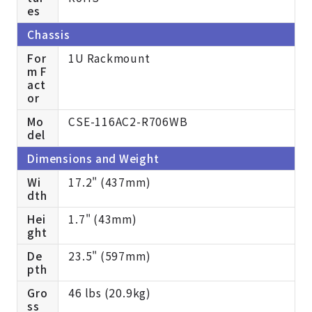
es
Chassis
For
1U Rackmount
m F
act
or
Mo
CSE-116AC2-R706WB
del
Dimensions and Weight
Wi
17.2" (437mm)
dth
Hei
1.7" (43mm)
ght
De
23.5" (597mm)
pth
Gro
46 lbs (20.9kg)
ss