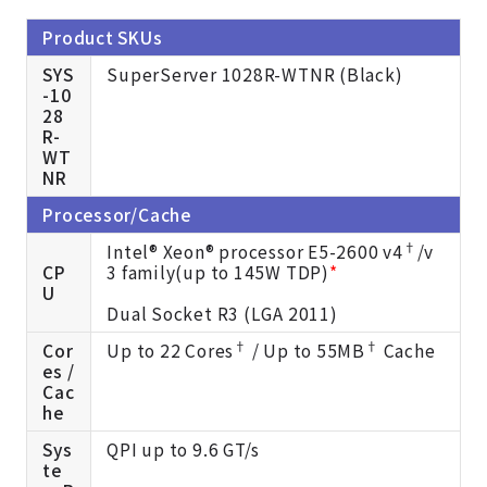
Product SKUs
SYS
SuperServer 1028R-WTNR (Black)
-10
28
R-
WT
NR
Processor/Cache
†
Intel® Xeon® processor E5-2600 v4
/v
CP
3 family(up to 145W TDP)
*
U
Dual Socket R3 (LGA 2011)
†
†
Cor
Up to 22 Cores
/ Up to 55MB
Cache
es /
Cac
he
Sys
QPI up to 9.6 GT/s
te