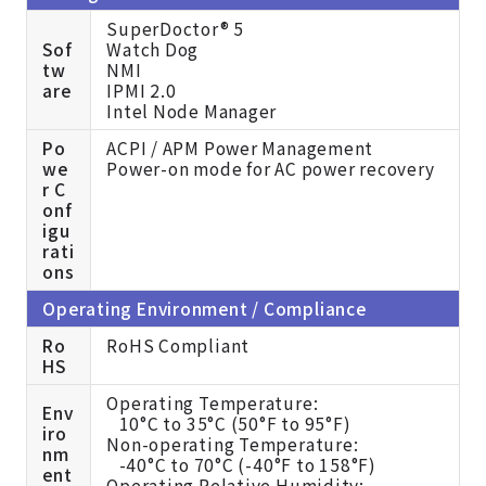
SuperDoctor® 5
Sof
Watch Dog
tw
NMI
are
IPMI 2.0
Intel Node Manager
Po
ACPI / APM Power Management
we
Power-on mode for AC power recovery
r C
onf
igu
rati
ons
Operating Environment / Compliance
Ro
RoHS Compliant
HS
Operating Temperature:
Env
10°C to 35°C (50°F to 95°F)
iro
Non-operating Temperature:
nm
-40°C to 70°C (-40°F to 158°F)
ent
Operating Relative Humidity: