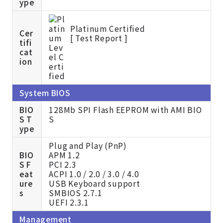
ype
Platinum Certified
Cer
[
Test Report ]
tifi
cat
ion
System BIOS
BIO
128Mb SPI Flash EEPROM with AMI BIO
S T
S
ype
Plug and Play (PnP)
BIO
APM 1.2
S F
PCI 2.3
eat
ACPI 1.0 / 2.0 / 3.0 / 4.0
ure
USB Keyboard support
s
SMBIOS 2.7.1
UEFI 2.3.1
Management