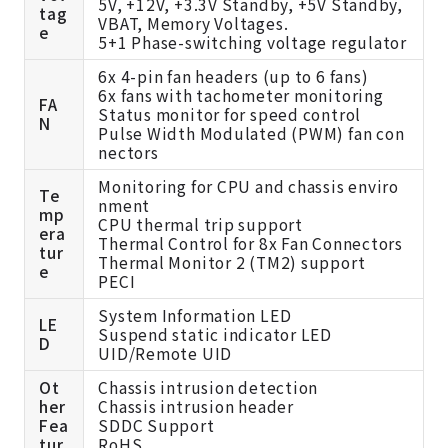
5V, +12V, +3.3V Standby, +5V Standby,
tag
VBAT, Memory Voltages.
e
5+1 Phase-switching voltage regulator
6x 4-pin fan headers (up to 6 fans)
6x fans with tachometer monitoring
FA
Status monitor for speed control
N
Pulse Width Modulated (PWM) fan con
nectors
Monitoring for CPU and chassis enviro
Te
nment
mp
CPU thermal trip support
era
Thermal Control for 8x Fan Connectors
tur
Thermal Monitor 2 (TM2) support
e
PECI
System Information LED
LE
Suspend static indicator LED
D
UID/Remote UID
Ot
Chassis intrusion detection
her
Chassis intrusion header
Fea
SDDC Support
tur
RoHS