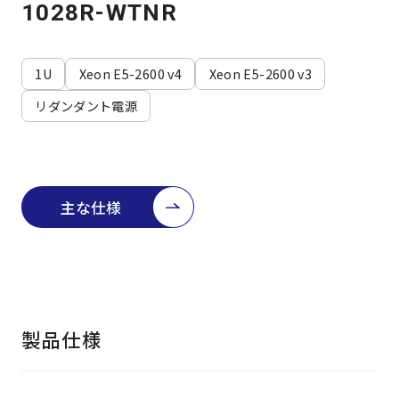
よくある質問
採用情報
1028R-WTNR
1U
Xeon E5-2600 v4
Xeon E5-2600 v3
リダンダント電源
主な仕様
製品仕様