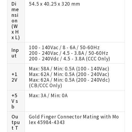
Di
54.5 x 40.25 x 320 mm
me
nsi
on
(W
x H
x L)
100 - 140Vac / 8 - 6A / 50-60Hz
Inp
200 - 240Vac / 4.5 - 3.8A / 50-60Hz
ut
200 - 240Vdc / 4.5 - 3.8A (CCC Only)
Max: 58A / Min: 0.5A (100 - 140Vac)
+1
Max: 62A / Min: 0.5A (200 - 240Vac)
2V
Max: 62A / Min: 0.5A (200 - 240Vdc)
(CB/CCC Only)
+5
Max: 3A / Min: 0A
V s
b
Ou
Gold Finger Connector Mating with Mo
tpu
lex 45984-4343
t T