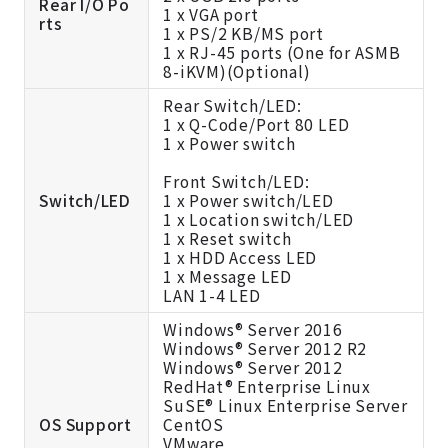
Rear I/O Po
1 x VGA port
rts
1 x PS/2 KB/MS port
1 x RJ-45 ports (One for ASMB
8-iKVM)(Optional)
Rear Switch/LED:
1 x Q-Code/Port 80 LED
1 x Power switch
Front Switch/LED:
Switch/LED
1 x Power switch/LED
1 x Location switch/LED
1 x Reset switch
1 x HDD Access LED
1 x Message LED
LAN 1-4 LED
Windows® Server 2016
Windows® Server 2012 R2
Windows® Server 2012
RedHat® Enterprise Linux
SuSE® Linux Enterprise Server
OS Support
CentOS
VMware