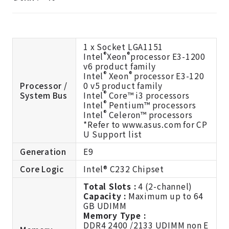
1 x Socket LGA1151
®
®
Intel
Xeon
processor E3-1200
v6 product family
®
®
Intel
Xeon
processor E3-120
Processor /
0 v5 product family
®
System Bus
Intel
Core™ i3 processors
®
Intel
Pentium™ processors
®
Intel
Celeron™ processors
*Refer to www.asus.com for CP
U Support list
Generation
E9
Core Logic
Intel® C232 Chipset
Total Slots :
4 (2-channel)
Capacity :
Maximum up to 64
GB UDIMM
Memory Type :
DDR4 2400 /2133 UDIMM non E