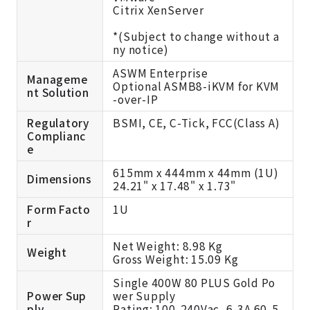
Citrix XenServer
*(Subject to change without a
ny notice)
ASWM Enterprise
Manageme
Optional ASMB8-iKVM for KVM
nt Solution
-over-IP
Regulatory
BSMI, CE, C-Tick, FCC(Class A)
Complianc
e
615mm x 444mm x 44mm (1U)
Dimensions
24.21" x 17.48" x 1.73"
Form Facto
1U
r
Net Weight: 8.98 Kg
Weight
Gross Weight: 15.09 Kg
Single 400W 80 PLUS Gold Po
Power Sup
wer Supply
ply
Rating: 100-240Vac, 6-3A 60-5