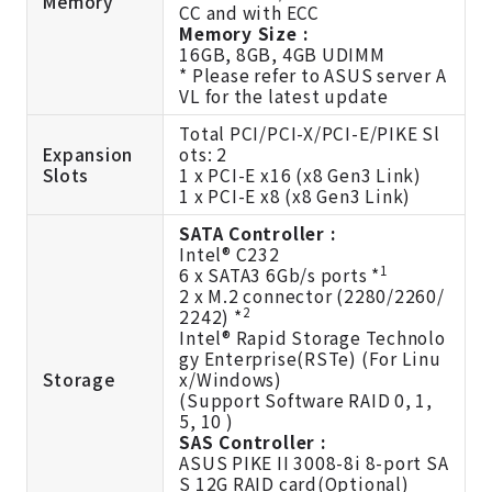
Memory
CC and with ECC
Memory Size :
16GB, 8GB, 4GB UDIMM
* Please refer to ASUS server A
VL for the latest update
Total PCI/PCI-X/PCI-E/PIKE Sl
Expansion
ots: 2
Slots
1 x PCI-E x16 (x8 Gen3 Link)
1 x PCI-E x8 (x8 Gen3 Link)
SATA Controller :
Intel® C232
1
6 x SATA3 6Gb/s ports *
2 x M.2 connector (2280/2260/
2
2242) *
Intel® Rapid Storage Technolo
gy Enterprise(RSTe) (For Linu
Storage
x/Windows)
(Support Software RAID 0, 1,
5, 10 )
SAS Controller :
ASUS PIKE II 3008-8i 8-port SA
S 12G RAID card(Optional)