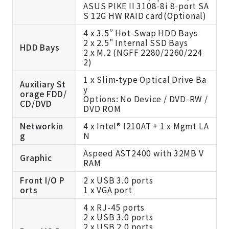
ASUS PIKE II 3108-8i 8-port SA
S 12G HW RAID card(Optional)
4 x 3.5” Hot-Swap HDD Bays
2 x 2.5" Internal SSD Bays
HDD Bays
2 x M.2 (NGFF 2280/2260/224
2)
1 x Slim-type Optical Drive Ba
Auxiliary St
y
orage FDD/
Options: No Device / DVD-RW /
CD/DVD
DVD ROM
Networkin
4 x Intel® I210AT + 1 x Mgmt LA
g
N
Aspeed AST2400 with 32MB V
Graphic
RAM
Front I/O P
2 x USB 3.0 ports
orts
1 x VGA port
4 x RJ-45 ports
2 x USB 3.0 ports
2 x USB 2.0 ports