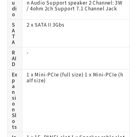
u
n Audio Support speaker 2 Channel: 3W
di
/ 4ohm 2ch Support 7.1 Channel Jack
o
S
2 x SATA II 3Gbs
A
T
A
R
-
AI
D
Ex
1 x Mini-PCIe (full size) 1 x Mini-PCIe (h
p
alf size)
a
n
si
o
n
Sl
o
ts