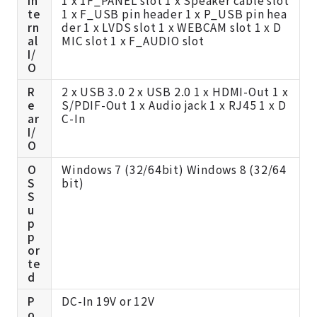
In
1 x 1F_PANEL slot 1 x Speaker cable slot
te
1 x F_USB pin header 1 x P_USB pin hea
rn
der 1 x LVDS slot 1 x WEBCAM slot 1 x D
al
MIC slot 1 x F_AUDIO slot
I/
O
R
2 x USB 3.0 2 x USB 2.0 1 x HDMI-Out 1 x
e
S/PDIF-Out 1 x Audio jack 1 x RJ45 1 x D
ar
C-In
I/
O
O
Windows 7 (32/64bit) Windows 8 (32/64
S
bit)
S
u
p
p
or
te
d
P
DC-In 19V or 12V
o