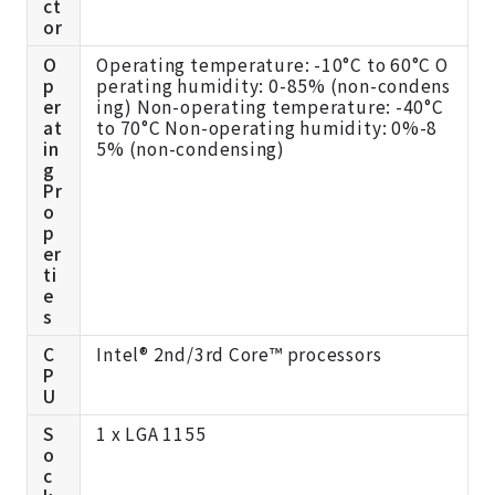
ct
or
O
Operating temperature: -10°C to 60°C O
p
perating humidity: 0-85% (non-condens
er
ing) Non-operating temperature: -40°C
at
to 70°C Non-operating humidity: 0%-8
in
5% (non-condensing)
g
Pr
o
p
er
ti
e
s
C
Intel® 2nd/3rd Core™ processors
P
U
S
1 x LGA 1155
o
c