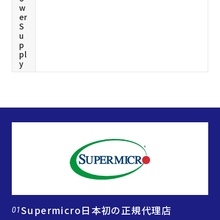
w
er
S
u
p
pl
y
Supermicro日本初の正規代理店
01