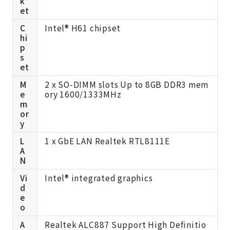
k
et
C
Intel® H61 chipset
hi
p
s
et
M
2 x SO-DIMM slots Up to 8GB DDR3 mem
e
ory 1600/1333MHz
m
or
y
L
1 x GbE LAN Realtek RTL8111E
A
N
Vi
Intel® integrated graphics
d
e
o
A
Realtek ALC887 Support High Definitio