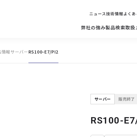
ニュース
技術情報
よくあ
弊社の強み
製品検索
取扱
品情報
サーバー
RS100-E7/PI2
キッティング
ご購入を
検討されている方へ
修理サポ
サーバー
修理・交換・
保守の依頼
サーバーマザーボード
サーバー
販売終了
RS100-E7