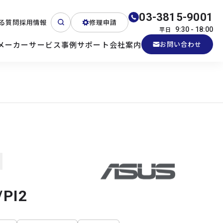
03-3815-9001
る質問
採用情報
修理申請
平日
9:30 - 18:00
メーカー
サービス
事例
サポート
会社案内
お問い合わせ
ート
テクニカルサポート
各種検証機貸出
産業用PC
よくある質問
電源 (Zippy)
/PI2