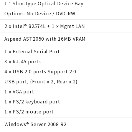
1 * Slim-type Optical Device Bay
Options: No Device / DVD-RW
2 x Intel® 82574L + 1 x Mgmt LAN
Aspeed AST2050 with 16MB VRAM
1 x External Serial Port
3 x RJ-45 ports
4 x USB 2.0 ports Support 2.0
USB port, (Front x 2, Rear x 2)
1 x VGA port
1 x PS/2 keyboard port
1 x PS/2 mouse port
Windows® Server 2008 R2