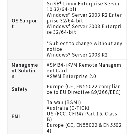
SuSE® Linux Enterprise Server
10 32/64-bit
Windows® Server 2003 R2 Enter
OS Suppor
prise 32/64-bit
t
Windows® Server 2008 Enterpri
se 32/64-bit
*Subject to change without any
notice
Windows® Server 2008 R2
Manageme
ASMB4-iKVM Remote Managem
nt Solutio
ent Card
n
ASWM Enterprise 2.0
Europe (CE, EN55022 complian
Safety
ce to EU Directive 89/366/EEC)
Taiwan (BSMI)
Australia (C-TICK)
US (FCC, CFR47 Part 15, Class
EMI
B)
Europe (CE, EN55022 & EN5502
4)