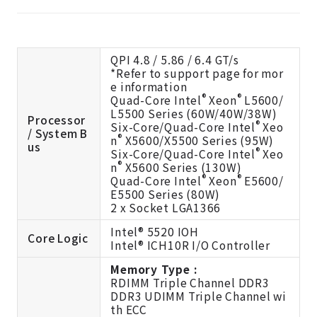
QPI 4.8 / 5.86 / 6.4 GT/s
*Refer to support page for mor
e information
®
®
Quad-Core Intel
Xeon
L5600/
L5500 Series (60W/40W/38W)
Processor
®
Six-Core/Quad-Core Intel
Xeo
/ System B
®
n
X5600/X5500 Series (95W)
us
®
Six-Core/Quad-Core Intel
Xeo
®
n
X5600 Series (130W)
®
®
Quad-Core Intel
Xeon
E5600/
E5500 Series (80W)
2 x Socket LGA1366
Intel® 5520 IOH
Core Logic
Intel® ICH10R I/O Controller
Memory Type :
RDIMM Triple Channel DDR3
DDR3 UDIMM Triple Channel wi
th ECC