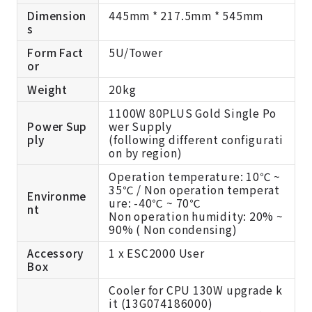
Dimension
445mm * 217.5mm * 545mm
s
Form Fact
5U/Tower
or
Weight
20kg
1100W 80PLUS Gold Single Po
Power Sup
wer Supply
ply
(following different configurati
on by region)
Operation temperature: 10℃ ~
35℃ / Non operation temperat
Environme
ure: -40℃ ~ 70℃
nt
Non operation humidity: 20% ~
90% ( Non condensing)
Accessory
1 x ESC2000 User
Box
Cooler for CPU 130W upgrade k
it (13G074186000)