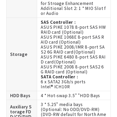
for Stroage Enhancement
Additional Slot 2: 1 * MIO Slot f
or Audio
SAS Controller :
ASUS PIKE 1078 8-port SAS HW
RAID card (Optional)
ASUS PIKE 1068E 8-port SAS R
AID card (Optional)
ASUS PIKE 2008/IMR 8-port SA
S2 6G RAID card(Optional)
Storage
ASUS PIKE 6480 8-port SAS RAI
D card(Optional)
ASUS PIKE 2008 8-port SAS2 6
G RAID card (Optional)
SATA Controller :
6 x SATA2 3Gb/s ports
Intel® ICH10R
HDD Bays
4 * Hot-swap 3.5" "HDD Bays
3 * 5.25" media bays
Auxiliary S
(Optional: No ODD/DVD-RM)
torage FD
(DVD-RW default for North Ame
D/CD/DVD