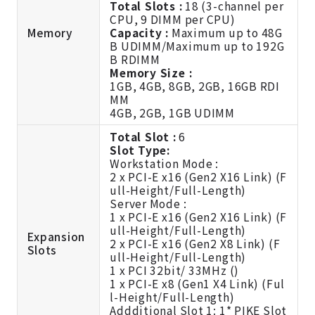
Total Slots :
18 (3-channel per
CPU, 9 DIMM per CPU)
Memory
Capacity :
Maximum up to 48G
B UDIMM/Maximum up to 192G
B RDIMM
Memory Size :
1GB, 4GB, 8GB, 2GB, 16GB RDI
MM
4GB, 2GB, 1GB UDIMM
Total Slot :
6
Slot Type:
Workstation Mode :
2 x PCI-E x16 (Gen2 X16 Link) (F
ull-Height/Full-Length)
Server Mode :
1 x PCI-E x16 (Gen2 X16 Link) (F
ull-Height/Full-Length)
Expansion
2 x PCI-E x16 (Gen2 X8 Link) (F
Slots
ull-Height/Full-Length)
1 x PCI 32bit/ 33MHz ()
1 x PCI-E x8 (Gen1 X4 Link) (Ful
l-Height/Full-Length)
Addditional Slot 1: 1* PIKE Slot