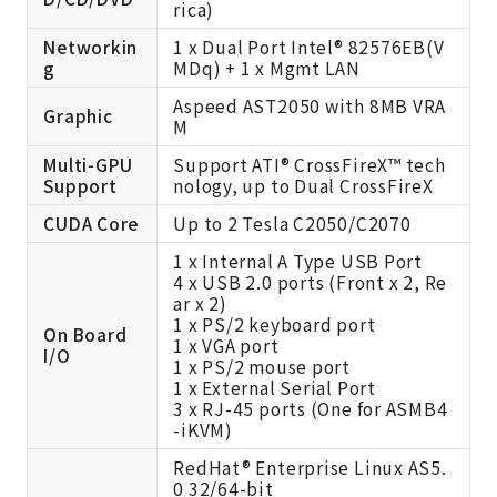
rica)
Networkin
1 x Dual Port Intel® 82576EB(V
g
MDq) + 1 x Mgmt LAN
Aspeed AST2050 with 8MB VRA
Graphic
M
Multi-GPU
Support ATI® CrossFireX™ tech
Support
nology, up to Dual CrossFireX
CUDA Core
Up to 2 Tesla C2050/C2070
1 x Internal A Type USB Port
4 x USB 2.0 ports (Front x 2, Re
ar x 2)
1 x PS/2 keyboard port
On Board
1 x VGA port
I/O
1 x PS/2 mouse port
1 x External Serial Port
3 x RJ-45 ports (One for ASMB4
-iKVM)
RedHat® Enterprise Linux AS5.
0 32/64-bit