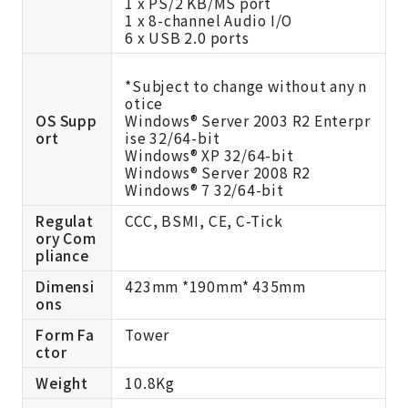
1 x PS/2 KB/MS port
1 x 8-channel Audio I/O
6 x USB 2.0 ports
*Subject to change without any n
otice
OS Supp
Windows® Server 2003 R2 Enterpr
ort
ise 32/64-bit
Windows® XP 32/64-bit
Windows® Server 2008 R2
Windows® 7 32/64-bit
Regulat
CCC, BSMI, CE, C-Tick
ory Com
pliance
Dimensi
423mm *190mm* 435mm
ons
Form Fa
Tower
ctor
Weight
10.8Kg