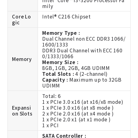
mily
Core Lo
Intel® C216 Chipset
gic
Memory Type :
Dual Channel non ECC DDR3 1066/
1600/1333
DDR3 Dual Channel with ECC 160
0/1333/1066
Memory
Memory Size :
8GB, 1GB, 2GB, 4GB UDIMM
Total Slots :
4 (2-channel)
Capacity :
Maximum up to 32GB
UDIMM
Total: 6
1 x PCIe 3.0 x16 (at x16/x8 mode)
Expansi
1 x PCIe 3.0 x16 (at x8 mode )
on Slots
2 x PCIe 2.0 x16 (at x4 mode )
1 x PCIe 2.0 x1 (at x1 mode )
1 x PCI
SATA Controller :