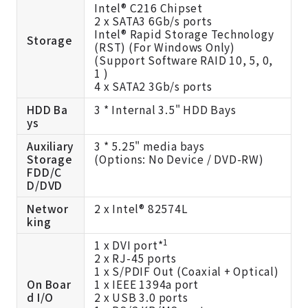
Intel® C216 Chipset
2 x SATA3 6Gb/s ports
Intel® Rapid Storage Technology
Storage
(RST) (For Windows Only)
(Support Software RAID 10, 5, 0,
1 )
4 x SATA2 3Gb/s ports
HDD Ba
3 * Internal 3.5" HDD Bays
ys
Auxiliary
3 * 5.25" media bays
Storage
(Options: No Device / DVD-RW)
FDD/C
D/DVD
Networ
2 x Intel® 82574L
king
1
1 x DVI port*
2 x RJ-45 ports
1 x S/PDIF Out (Coaxial + Optical)
On Boar
1 x IEEE 1394a port
d I/O
2 x USB 3.0 ports