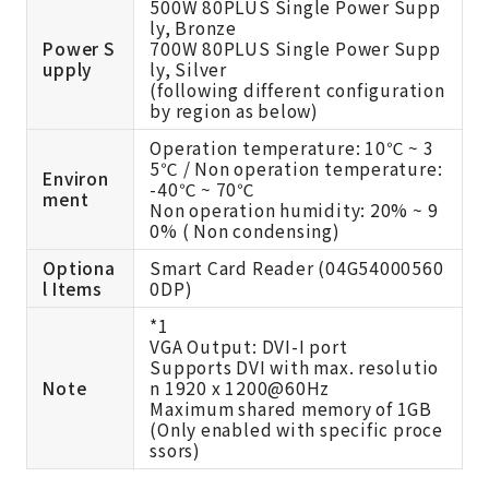
500W 80PLUS Single Power Supp
ly, Bronze
Power S
700W 80PLUS Single Power Supp
upply
ly, Silver
(following different configuration
by region as below)
Operation temperature: 10℃ ~ 3
5℃ / Non operation temperature:
Environ
-40℃ ~ 70℃
ment
Non operation humidity: 20% ~ 9
0% ( Non condensing)
Optiona
Smart Card Reader (04G54000560
l Items
0DP)
*1
VGA Output: DVI-I port
Supports DVI with max. resolutio
Note
n 1920 x 1200@60Hz
Maximum shared memory of 1GB
(Only enabled with specific proce
ssors)