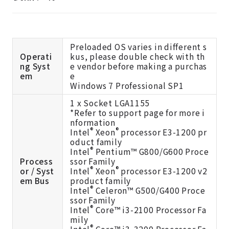
Preloaded OS varies in different s
Operati
kus, please double check with th
ng Syst
e vendor before making a purchas
em
e
Windows 7 Professional SP1
1 x Socket LGA1155
*Refer to support page for more i
nformation
®
®
Intel
Xeon
processor E3-1200 pr
oduct family
®
Intel
Pentium™ G800/G600 Proce
Process
ssor Family
®
®
or / Syst
Intel
Xeon
processor E3-1200 v2
em Bus
product family
®
Intel
Celeron™ G500/G400 Proce
ssor Family
®
Intel
Core™ i3-2100 Processor Fa
mily
®
Intel
Core™ i3-3200 Processor Fa