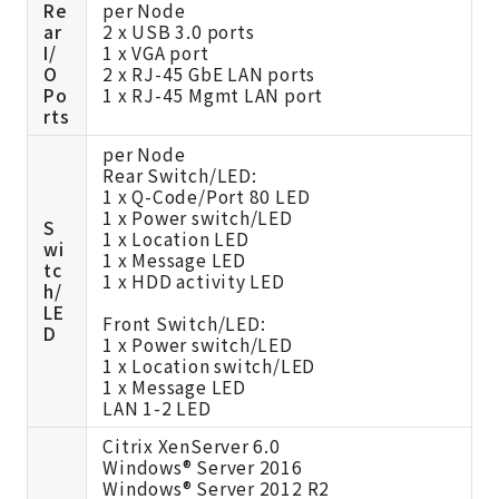
Re
per Node
ar
2 x USB 3.0 ports
I/
1 x VGA port
O
2 x RJ-45 GbE LAN ports
Po
1 x RJ-45 Mgmt LAN port
rts
per Node
Rear Switch/LED:
1 x Q-Code/Port 80 LED
1 x Power switch/LED
S
1 x Location LED
wi
1 x Message LED
tc
1 x HDD activity LED
h/
LE
Front Switch/LED:
D
1 x Power switch/LED
1 x Location switch/LED
1 x Message LED
LAN 1-2 LED
Citrix XenServer 6.0
Windows® Server 2016
Windows® Server 2012 R2