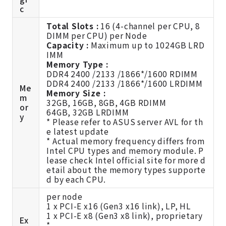
c
Total Slots :
16 (4-channel per CPU, 8
DIMM per CPU) per Node
Capacity :
Maximum up to 1024GB LRD
IMM
Memory Type :
DDR4 2400 /2133 /1866*/1600 RDIMM
DDR4 2400 /2133 /1866*/1600 LRDIMM
Me
Memory Size :
m
32GB, 16GB, 8GB, 4GB RDIMM
or
64GB, 32GB LRDIMM
y
* Please refer to ASUS server AVL for th
e latest update
* Actual memory frequency differs from
Intel CPU types and memory module. P
lease check Intel official site for more d
etail about the memory types supporte
d by each CPU.
per node
1 x PCI-E x16 (Gen3 x16 link), LP, HL
1 x PCI-E x8 (Gen3 x8 link), proprietary
Ex
*