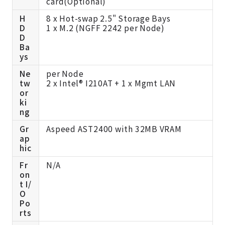
card(Optional)
H
8 x Hot-swap 2.5" Storage Bays
D
1 x M.2 (NGFF 2242 per Node)
D
Ba
ys
Ne
per Node
tw
2 x Intel® I210AT + 1 x Mgmt LAN
or
ki
ng
Gr
Aspeed AST2400 with 32MB VRAM
ap
hic
Fr
N/A
on
t I/
O
Po
rts