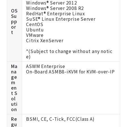
Windows® Server 2012
Windows® Server 2008 R2
OS
RedHat® Enterprise Linux
Su
SuSE® Linux Enterprise Server
pp
CentOS
or
Ubuntu
t
VMware
Citrix XenServer
*(Subject to change without any notic
e)
Ma
ASWM Enterprise
na
On-Board ASMB8-iKVM for KVM-over-IP
ge
m
en
t S
ol
uti
on
Re
BSMI, CE, C-Tick, FCC(Class A)
gu