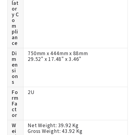
lat
or
y C
o
m
pli
an
ce
Di
750mm x 444mm x 88mm
m
29.52" x 17.48" x 3.46"
en
si
on
s
Fo
2U
rm
Fa
ct
or
W
Net Weight: 39.92 Kg
ei
Gross Weight: 43.92 Kg