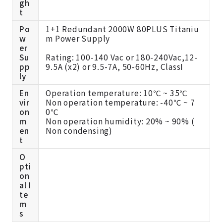
gh
t
Po
1+1 Redundant 2000W 80PLUS Titaniu
w
m Power Supply
er
Su
Rating: 100-140 Vac or 180-240Vac,12-
pp
9.5A (x2) or 9.5-7A, 50-60Hz, ClassI
ly
En
Operation temperature: 10℃ ~ 35℃
vir
Non operation temperature: -40℃ ~ 7
on
0℃
m
Non operation humidity: 20% ~ 90% (
en
Non condensing)
t
O
pti
on
al I
te
m
s