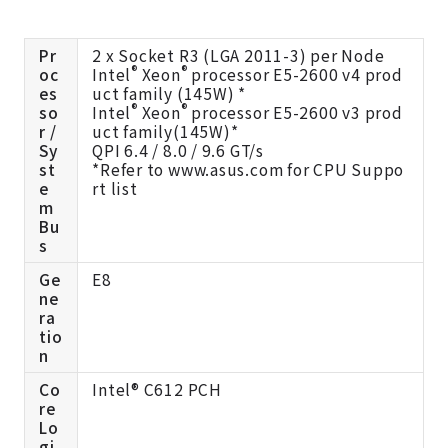
Pr
2 x Socket R3 (LGA 2011-3) per Node
®
®
oc
Intel
Xeon
processor E5-2600 v4 prod
es
uct family (145W) *
®
®
so
Intel
Xeon
processor E5-2600 v3 prod
r /
uct family(145W)*
Sy
QPI 6.4 / 8.0 / 9.6 GT/s
st
*Refer to www.asus.com for CPU Suppo
e
rt list
m
Bu
s
Ge
E8
ne
ra
tio
n
Co
Intel® C612 PCH
re
Lo
gi