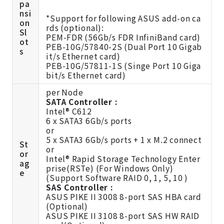
pa
nsi
*Support for following ASUS add-on ca
on
rds (optional):
Sl
PEM-FDR (56Gb/s FDR InfiniBand card)
ot
PEB-10G/57840-2S (Dual Port 10 Gigab
s
it/s Ethernet card)
PEB-10G/57811-1S (Singe Port 10 Giga
bit/s Ethernet card)
per Node
SATA Controller :
Intel® C612
6 x SATA3 6Gb/s ports
or
5 x SATA3 6Gb/s ports + 1 x M.2 connect
St
or
or
Intel® Rapid Storage Technology Enter
ag
prise(RSTe) (For Windows Only)
e
(Support Software RAID 0, 1, 5, 10 )
SAS Controller :
ASUS PIKE II 3008 8-port SAS HBA card
(Optional)
ASUS PIKE II 3108 8-port SAS HW RAID