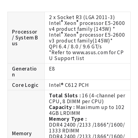
2 x Socket R3 (LGA 2011-3)
®
®
Intel
Xeon
processor E5-2600
v4 product family (145W) *
Processor
®
®
Intel
Xeon
processor E5-2600
/ System B
v3 product family(145W)*
us
QPI 6.4 / 8.0 / 9.6 GT/s
*Refer to www.asus.com for CP
U Support list
Generatio
E8
n
Core Logic
Intel® C612 PCH
Total Slots :
16 (4-channel per
CPU, 8 DIMM per CPU)
Capacity :
Maximum up to 102
4GB LRDIMM
Memory Type :
DDR4 2400 /2133 /1866*/1600/
1333 RDIMM
Memory
DDR4 2400 /2133 /1866*/1600/