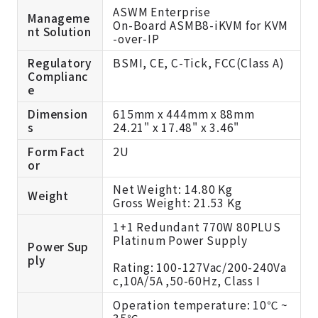
ASWM Enterprise
Manageme
On-Board ASMB8-iKVM for KVM
nt Solution
-over-IP
Regulatory
BSMI, CE, C-Tick, FCC(Class A)
Complianc
e
Dimension
615mm x 444mm x 88mm
s
24.21" x 17.48" x 3.46"
Form Fact
2U
or
Net Weight: 14.80 Kg
Weight
Gross Weight: 21.53 Kg
1+1 Redundant 770W 80PLUS
Platinum Power Supply
Power Sup
ply
Rating: 100-127Vac/200-240Va
c,10A/5A ,50-60Hz, Class I
Operation temperature: 10℃ ~
35℃