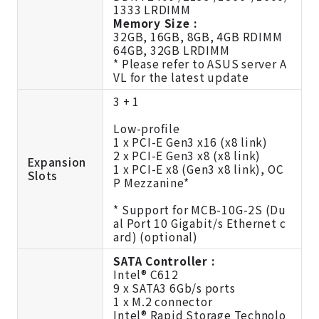
1333 LRDIMM
Memory Size :
32GB, 16GB, 8GB, 4GB RDIMM
64GB, 32GB LRDIMM
* Please refer to ASUS server A
VL for the latest update
3 + 1
Low-profile
1 x PCI-E Gen3 x16 (x8 link)
2 x PCI-E Gen3 x8 (x8 link)
Expansion
1 x PCI-E x8 (Gen3 x8 link), OC
Slots
P Mezzanine*
* Support for MCB-10G-2S (Du
al Port 10 Gigabit/s Ethernet c
ard) (optional)
SATA Controller :
Intel® C612
9 x SATA3 6Gb/s ports
1 x M.2 connector
Intel® Rapid Storage Technolo