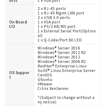
orts
1 x VGA port
2 x RJ-45 ports
1 x RJ-45 Mgmt LAN port
2 x USB 3.0 ports
On Board
1 x VGA port
I/O
1 x PS/2 KB/MS port
1 x External Serial Port(Option
al)
1 x Q-Code/Port 80 LED
Windows® Server 2016
Windows® Server 2012 R2
Windows® Server 2012
Windows® Server 2008 R2
RedHat® Enterprise Linux
SuSE® Linux Enterprise Server
OS Suppor
CentOS
t
Ubuntu
VMware
Citrix XenServer
*(Subject to change without a
ny notice)