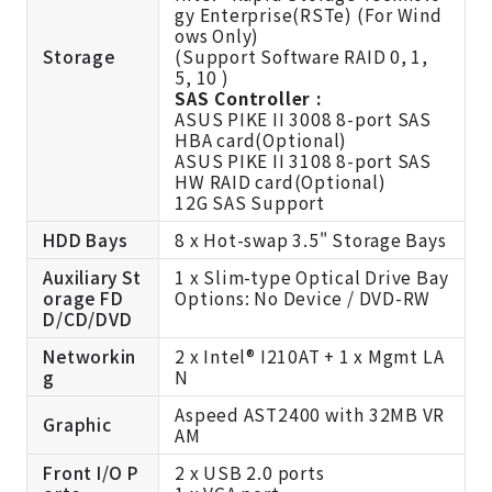
gy Enterprise(RSTe) (For Wind
ows Only)
Storage
(Support Software RAID 0, 1,
5, 10 )
SAS Controller :
ASUS PIKE II 3008 8-port SAS
HBA card(Optional)
ASUS PIKE II 3108 8-port SAS
HW RAID card(Optional)
12G SAS Support
HDD Bays
8 x Hot-swap 3.5" Storage Bays
Auxiliary St
1 x Slim-type Optical Drive Bay
orage FD
Options: No Device / DVD-RW
D/CD/DVD
Networkin
2 x Intel® I210AT + 1 x Mgmt LA
g
N
Aspeed AST2400 with 32MB VR
Graphic
AM
Front I/O P
2 x USB 2.0 ports